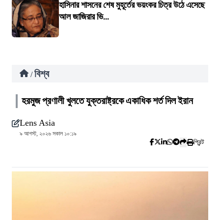
হাসিনার শাসনের শেষ মুহূর্তের ভয়ংকর চিত্র উঠে এসেছে
আল জাজিরার ভি...
বিশ্ব
/
হরমুজ প্রণালী খুলতে যুক্তরাষ্ট্রকে একাধিক শর্ত দিল ইরান
Lens Asia
৯ আগস্ট, ২০২৬ সকাল ১০:১৯
প্রিন্ট