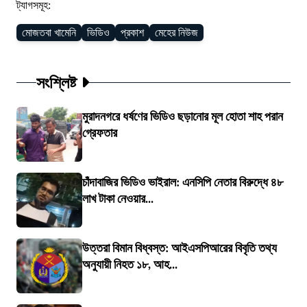
ট্যাগসমূহ:
মোজতবা খামেনি
ভিডিও
প্রকাশ
মেহের নিউজ
সংশ্লিষ্ট
মুরাদনগরে ধর্ষণের ভিডিও ছড়ানোর মূল হোতা শাহ পরান
গ্রেফতার
চাঁদাবাজির ভিডিও ভাইরাল: এনসিপি নেতার বিরুদ্ধে ৪৮
লাখ টাকা নেওয়ার...
উত্তরা বিমান বিধ্বস্ত: আইএসপিআরের বিবৃতি তথ্য
অনুযায়ী নিহত ১৮, আহ...