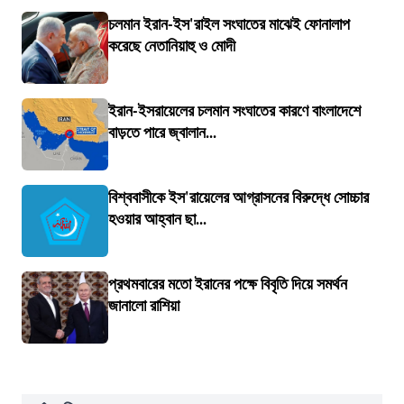
চলমান ইরান-ইস'রাইল সংঘাতের মাঝেই ফোনালাপ
করেছে নেতানিয়াহু ও মোদী
ইরান-ইসরায়েলের চলমান সংঘাতের কারণে বাংলাদেশে
বাড়তে পারে জ্বালান...
বিশ্ববাসীকে ইস'রায়েলের আগ্রাসনের বিরুদ্ধে সোচ্চার
হওয়ার আহ্বান ছা...
প্রথমবারের মতো ইরানের পক্ষে বিবৃতি দিয়ে সমর্থন
জানালো রাশিয়া