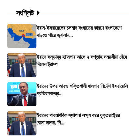
সংশ্লিষ্ট
ইরান-ইসরায়েলের চলমান সংঘাতের কারণে বাংলাদেশে
বাড়তে পারে জ্বালান...
ইরানে সম্ভাব্য হা'মলার আগে ২ সপ্তাহ সময়সীমা বেঁধে
দিলেন ট্রাম্প
ইরানের উপর আরও শক্তিশালী হামলার নির্দেশ ইসরায়েলি
প্রতিরক্ষামন্ত্র...
ইরানের পারমাণবিক স্থাপনা লক্ষ্য করে যুক্তরাষ্ট্রের
বোমা হামলা, নি...