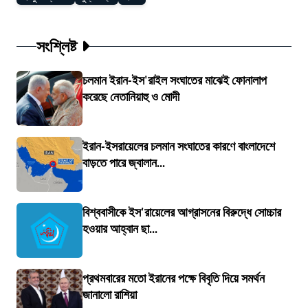
সংশ্লিষ্ট
চলমান ইরান-ইস'রাইল সংঘাতের মাঝেই ফোনালাপ
করেছে নেতানিয়াহু ও মোদী
ইরান-ইসরায়েলের চলমান সংঘাতের কারণে বাংলাদেশে
বাড়তে পারে জ্বালান...
বিশ্ববাসীকে ইস'রায়েলের আগ্রাসনের বিরুদ্ধে সোচ্চার
হওয়ার আহ্বান ছা...
প্রথমবারের মতো ইরানের পক্ষে বিবৃতি দিয়ে সমর্থন
জানালো রাশিয়া