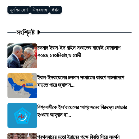
মুসলিম দেশ
ঐক্যবদ্ধ
ইরান
সংশ্লিষ্ট
চলমান ইরান-ইস'রাইল সংঘাতের মাঝেই ফোনালাপ
করেছে নেতানিয়াহু ও মোদী
ইরান-ইসরায়েলের চলমান সংঘাতের কারণে বাংলাদেশে
বাড়তে পারে জ্বালান...
বিশ্ববাসীকে ইস'রায়েলের আগ্রাসনের বিরুদ্ধে সোচ্চার
হওয়ার আহ্বান ছা...
প্রথমবারের মতো ইরানের পক্ষে বিবৃতি দিয়ে সমর্থন