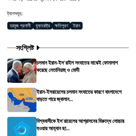
ট্যাগসমূহ:
হরমুজ প্রণালী
যুক্তরাষ্ট্র
ক্ষতিপূরণ
ইরান
সংশ্লিষ্ট
চলমান ইরান-ইস'রাইল সংঘাতের মাঝেই ফোনালাপ
করেছে নেতানিয়াহু ও মোদী
ইরান-ইসরায়েলের চলমান সংঘাতের কারণে বাংলাদেশে
বাড়তে পারে জ্বালান...
বিশ্ববাসীকে ইস'রায়েলের আগ্রাসনের বিরুদ্ধে সোচ্চার
হওয়ার আহ্বান ছা...