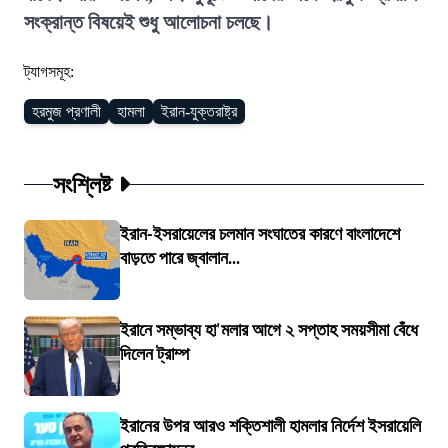
সংক্রান্ত বিষয়েই শুধু আলোচনা চলছে।
ট্যাগসমূহ:
হরমুজ প্রণালী
হামলা
ইরান-যুক্তরাষ্ট্র
সংশ্লিষ্ট
ইরান-ইসরায়েলের চলমান সংঘাতের কারণে বাংলাদেশে
বাড়তে পারে জ্বালান...
ইরানে সম্ভাব্য হা'মলার আগে ২ সপ্তাহ সময়সীমা বেঁধে
দিলেন ট্রাম্প
ইরানের উপর আরও শক্তিশালী হামলার নির্দেশ ইসরায়েলি