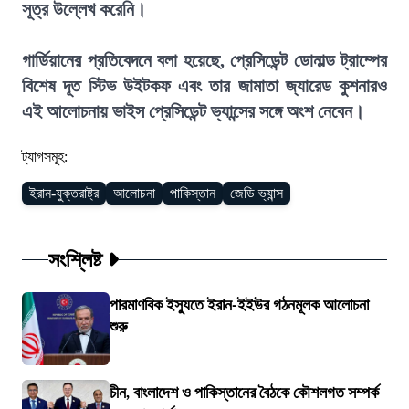
সূত্র উল্লেখ করেনি।
গার্ডিয়ানের প্রতিবেদনে বলা হয়েছে, প্রেসিডেন্ট ডোনাল্ড ট্রাম্পের
বিশেষ দূত স্টিভ উইটকফ এবং তার জামাতা জ্যারেড কুশনারও
এই আলোচনায় ভাইস প্রেসিডেন্ট ভ্যান্সের সঙ্গে অংশ নেবেন।
ট্যাগসমূহ:
ইরান-যুক্তরাষ্ট্র
আলোচনা
পাকিস্তান
জেডি ভ্যান্স
সংশ্লিষ্ট
পারমাণবিক ইস্যুতে ইরান-ইইউর গঠনমূলক আলোচনা
শুরু
চীন, বাংলাদেশ ও পাকিস্তানের বৈঠকে কৌশলগত সম্পর্ক