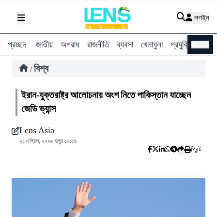
লগইন
প্রচ্ছদ
জাতীয়
অপরাধ
রাজনীতি
ব্যবসা
খেলাধুলা
প্রযুক্তি
বিশ্ব
ENG
বিশ্ব
/
ইরান-যুক্তরাষ্ট্র আলোচনায় অংশ নিতে পাকিস্তান যাচ্ছেন
জেডি ভ্যান্স
Lens Asia
২১ এপ্রিল, ২০২৬ দুপুর ১২:৫৪
প্রিন্ট