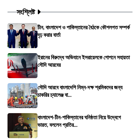
সংশ্লিষ্ট
চীন, বাংলাদেশ ও পাকিস্তানের বৈঠকে কৌশলগত সম্পর্ক
দৃঢ় করার বার্তা
ইরানের বিরুদ্ধে অভিযানে ইসরায়েলকে গোপনে সহায়তা
সৌদি আরবের
সৌদি আরবে বাংলাদেশি নিম্ন-দক্ষ শ্রমিকদের জন্য
চাকরির চ্যালেঞ্জ বা...
বাংলাদেশ-চীন-পাকিস্তানের ঘনিষ্ঠতা নিয়ে উদ্বেগে
ভারত, বললেন প্রতির...