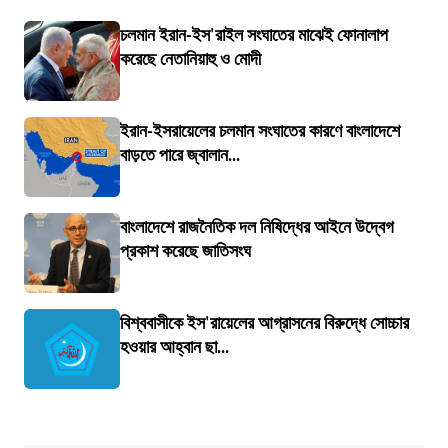
চলমান ইরান-ইস'রাইল সংঘাতের মাঝেই ফোনালাপ
করেছে নেতানিয়াহু ও মোদী
ইরান-ইসরায়েলের চলমান সংঘাতের কারণে বাংলাদেশে
বাড়তে পারে জ্বালান...
বাংলাদেশে রাজনৈতিক দল নিষিদ্ধের আইনে উদ্বেগ
প্রকাশ করেছে জাতিসংঘ
বিশ্ববাসীকে ইস'রায়েলের আগ্রাসনের বিরুদ্ধে সোচ্চার
হওয়ার আহ্বান ছা...