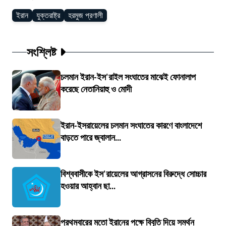
ইরান
যুক্তরাষ্ট্র
হরমুজ প্রণালী
সংশ্লিষ্ট
চলমান ইরান-ইস'রাইল সংঘাতের মাঝেই ফোনালাপ
করেছে নেতানিয়াহু ও মোদী
ইরান-ইসরায়েলের চলমান সংঘাতের কারণে বাংলাদেশে
বাড়তে পারে জ্বালান...
বিশ্ববাসীকে ইস'রায়েলের আগ্রাসনের বিরুদ্ধে সোচ্চার
হওয়ার আহ্বান ছা...
প্রথমবারের মতো ইরানের পক্ষে বিবৃতি দিয়ে সমর্থন