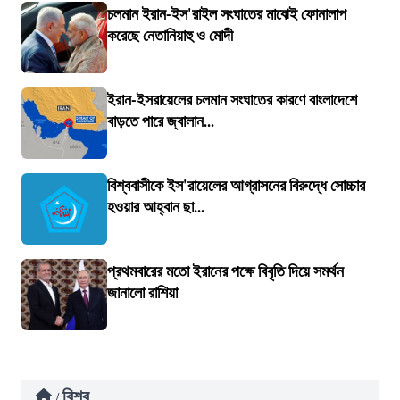
চলমান ইরান-ইস'রাইল সংঘাতের মাঝেই ফোনালাপ
করেছে নেতানিয়াহু ও মোদী
ইরান-ইসরায়েলের চলমান সংঘাতের কারণে বাংলাদেশে
বাড়তে পারে জ্বালান...
বিশ্ববাসীকে ইস'রায়েলের আগ্রাসনের বিরুদ্ধে সোচ্চার
হওয়ার আহ্বান ছা...
প্রথমবারের মতো ইরানের পক্ষে বিবৃতি দিয়ে সমর্থন
জানালো রাশিয়া
বিশ্ব
/