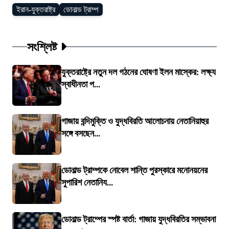
ইরান-যুক্তরাষ্ট্র
ডোনাল্ড ট্রাম্প
সংশ্লিষ্ট
যুক্তরাষ্ট্রে নতুন দল গঠনের ঘোষণা ইলন মাস্কের: লক্ষ্য
স্বাধীনতা প...
গাজায় বন্দিমুক্তি ও যুদ্ধবিরতি আলোচনায় নেতানিয়াহুর
সঙ্গে বসছেন...
ডোনাল্ড ট্রাম্পকে নোবেল শান্তি পুরস্কারে মনোনয়নের
সুপারিশ নেতানিয...
ডোনাল্ড ট্রাম্পের স্পষ্ট বার্তা: গাজায় যুদ্ধবিরতির সম্ভাবনা