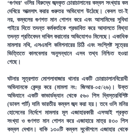
‘গুণধর’ ওসির বিরুদ্ধে জব্দকৃত চোরাচালানের কম্বল সংখ্যায় কম
দেখিয়ে আত্মসাৎ করার গুরুতর অভিযোগ উঠেছে। কেবল তা-ই
নয়, কম্বলের গুণগত মান গোপন করে এবং আসামিদের সুবিধা
পাইয়ে দিতে তদন্ত কর্মকর্তাকে প্রভাবিত করে আদালতে মিথ্যা
তদন্ত প্রতিবেদন দাখিল করানোর অভিযোগও মিলেছে। একাধিক
মামলার নথি, এসএমপি কমিশনারের চিঠি এবং সংশ্লিষ্ট সূত্রের
ভিত্তিতে কালবেলার অনুসন্ধানে এসব তথ্য নিশ্চিত হওয়া
গেছে।
ঘটনার সূত্রপাত মোগলাবাজার থানার একটি চোরাচালানবিরোধী
অভিযানকে কেন্দ্র করে (মামলা নং: জিআর-০৫/২৬)। উক্ত
অভিযানে একটি কাভার্ডভ্যান থেকে ৫৬০ পিস দ্বিস্তরবিশিষ্ট
(ডাবল পার্ট) দামি ভারতীয় কম্বল জব্দ করা হয়। তবে ওসি মনির
হোসেনের নির্দেশে মামলার মূল এজাহারকারী এসআই প্রকৃত
সংখ্যা ও গুণগত মান গোপন করে এজাহারে মাত্র ৪৩০ পিস
কম্বল দেখান। বাকি ১৩০টি কম্বল সুকৌশলে এজাহার থেকে