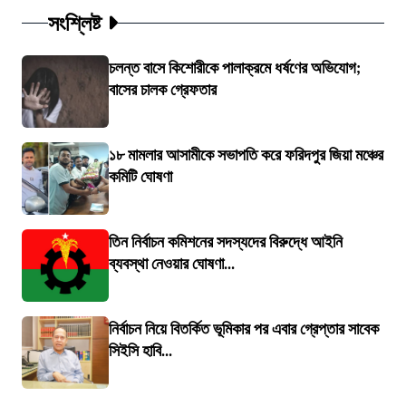
সংশ্লিষ্ট
চলন্ত বাসে কিশোরীকে পালাক্রমে ধর্ষণের অভিযোগ;
বাসের চালক গ্রেফতার
১৮ মামলার আসামীকে সভাপতি করে ফরিদপুর জিয়া মঞ্চের
কমিটি ঘোষণা
তিন নির্বাচন কমিশনের সদস্যদের বিরুদ্ধে আইনি
ব্যবস্থা নেওয়ার ঘোষণা...
নির্বাচন নিয়ে বিতর্কিত ভূমিকার পর এবার গ্রেপ্তার সাবেক
সিইসি হাবি...