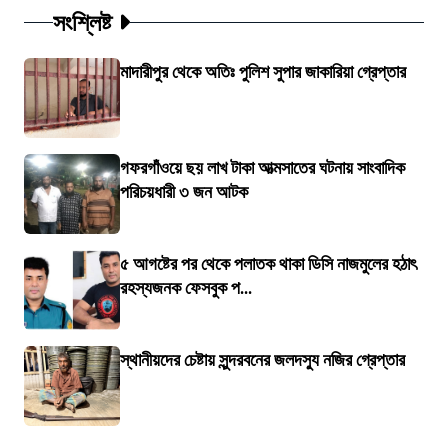
সংশ্লিষ্ট
মাদারীপুর থেকে অতিঃ পুলিশ সুপার জাকারিয়া গ্রেপ্তার
গফরগাঁওয়ে ছয় লাখ টাকা আত্মসাতের ঘটনায় সাংবাদিক
পরিচয়ধারী ৩ জন আটক
৫ আগষ্টের পর থেকে পলাতক থাকা ডিসি নাজমুলের হঠাৎ
রহস্যজনক ফেসবুক প...
স্থানীয়দের চেষ্টায় সুন্দরবনের জলদস্যু নজির গ্রেপ্তার