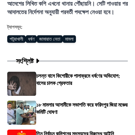
আদেশের লিখিত কপি এখনো থানায় পৌঁছায়নি। সেটি পাওয়ার পর
আদালতের নির্দেশনা অনুযায়ী পরবর্তী পদক্ষেপ নেওয়া হবে।
ট্যাগসমূহ:
পটুয়াখালী
ধর্ষণ
জামায়াত নেতা
মামলা
সংশ্লিষ্ট
চলন্ত বাসে কিশোরীকে পালাক্রমে ধর্ষণের অভিযোগ;
বাসের চালক গ্রেফতার
১৮ মামলার আসামীকে সভাপতি করে ফরিদপুর জিয়া মঞ্চের
কমিটি ঘোষণা
তিন নির্বাচন কমিশনের সদস্যদের বিরুদ্ধে আইনি