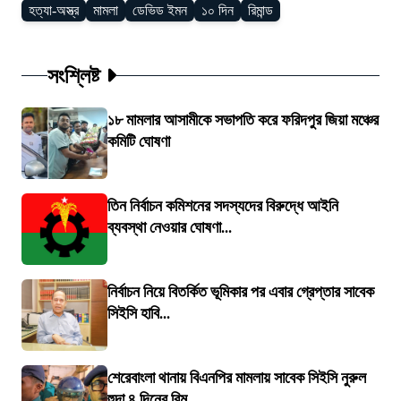
হত্যা-অস্ত্র
মামলা
ডেভিড ইমন
১০ দিন
রিমান্ড
সংশ্লিষ্ট
১৮ মামলার আসামীকে সভাপতি করে ফরিদপুর জিয়া মঞ্চের
কমিটি ঘোষণা
তিন নির্বাচন কমিশনের সদস্যদের বিরুদ্ধে আইনি
ব্যবস্থা নেওয়ার ঘোষণা...
নির্বাচন নিয়ে বিতর্কিত ভূমিকার পর এবার গ্রেপ্তার সাবেক
সিইসি হাবি...
শেরেবাংলা থানায় বিএনপির মামলায় সাবেক সিইসি নুরুল
হুদা ৪ দিনের রিম...