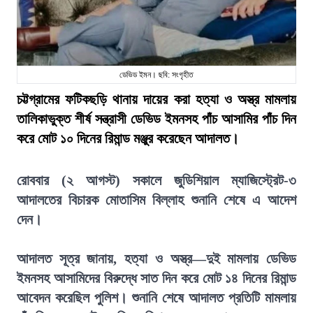
ডেভিড ইমন। ছবি: সংগৃহীত
চট্টগ্রামের ফটিকছড়ি থানায় দায়ের করা হত্যা ও অস্ত্র মামলায়
তালিকাভুক্ত শীর্ষ সন্ত্রাসী ডেভিড ইমনসহ পাঁচ আসামির পাঁচ দিন
করে মোট ১০ দিনের রিমান্ড মঞ্জুর করেছেন আদালত।
রোববার (২ আগস্ট) সকালে জুডিশিয়াল ম্যাজিস্ট্রেট-৩
আদালতের বিচারক মোতাসিম বিল্লাহ শুনানি শেষে এ আদেশ
দেন।
আদালত সূত্র জানায়, হত্যা ও অস্ত্র—দুই মামলায় ডেভিড
ইমনসহ আসামিদের বিরুদ্ধে সাত দিন করে মোট ১৪ দিনের রিমান্ড
আবেদন করেছিল পুলিশ। শুনানি শেষে আদালত প্রতিটি মামলায়