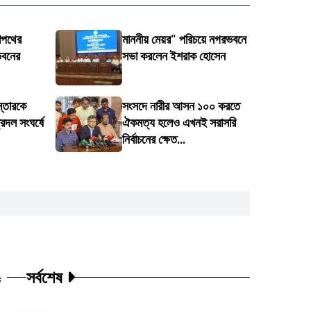
শপথের
মাননীয় মেয়র" পরিচয়ে নগরভবনে
ভবনের
সভা করলেন ইশরাক হোসেন
স্তারকে
সংসদে নারীর আসন ১০০ করতে
্রদল সংঘর্ষে
ঐকমত্য হলেও এখনই সরাসরি
নির্বাচনের ক্ষেত...
সর্বশেষ
ট