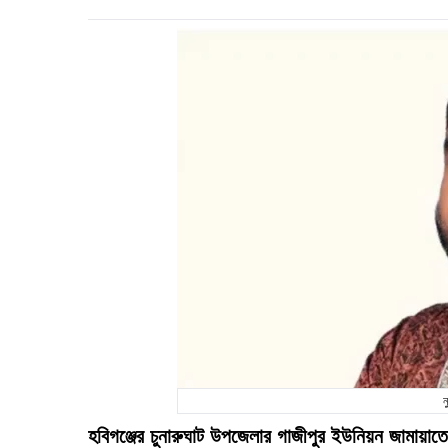
ন
হবিগঞ্জের চুনারুঘাট উপজেলার গাজীপুর ইউনিয়ন জামায়