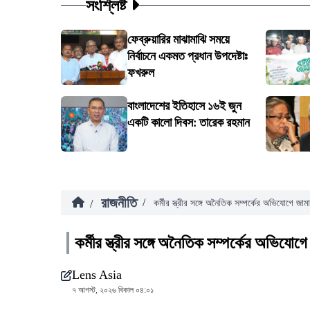
সংশ্লিষ্ট
ফেব্রুয়ারির মাঝামাঝি সময়ে
নির্বাচনে একমত প্রধান উপদেষ্টাঃ
ফখরুল
বাংলাদেশের ইতিহাসে ১৬ই জুন
একটি কালো দিবস: তারেক রহমান
রাজনীতি
/
/
কর্মীর স্ত্রীর সঙ্গে অনৈতিক সম্পর্কের অভিযোগে জা
কর্মীর স্ত্রীর সঙ্গে অনৈতিক সম্পর্কের অভিযোগ
Lens Asia
৭ আগস্ট, ২০২৬ বিকাল ০৪:০১