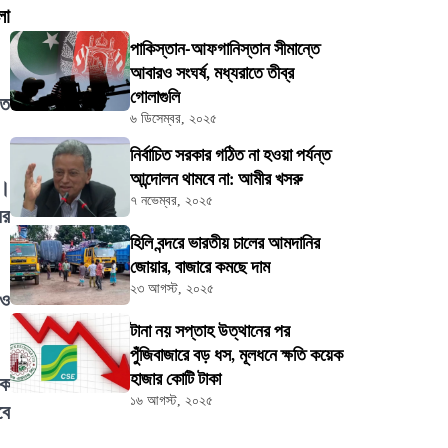
লা
পাকিস্তান-আফগানিস্তান সীমান্তে
আবারও সংঘর্ষ, মধ্যরাতে তীব্র
গোলাগুলি
ীত
৬ ডিসেম্বর, ২০২৫
নির্বাচিত সরকার গঠিত না হওয়া পর্যন্ত
আন্দোলন থামবে না: আমীর খসরু
য়।
৭ নভেম্বর, ২০২৫
ের
হিলি বন্দরে ভারতীয় চালের আমদানির
জোয়ার, বাজারে কমছে দাম
২৩ আগস্ট, ২০২৫
 ও
টানা নয় সপ্তাহ উত্থানের পর
পুঁজিবাজারে বড় ধস, মূলধনে ক্ষতি কয়েক
হাজার কোটি টাকা
িক
১৬ আগস্ট, ২০২৫
বে