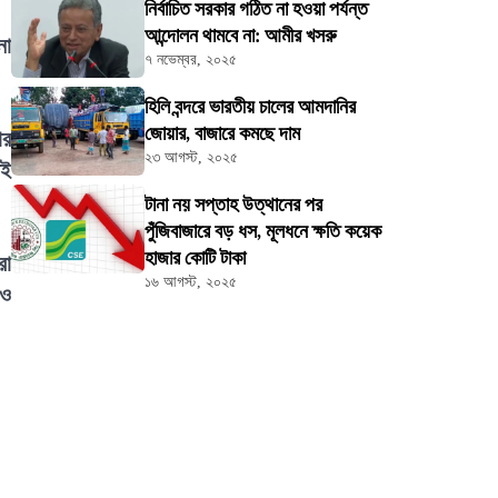
নির্বাচিত সরকার গঠিত না হওয়া পর্যন্ত
আন্দোলন থামবে না: আমীর খসরু
নো
৭ নভেম্বর, ২০২৫
হিলি বন্দরে ভারতীয় চালের আমদানির
জোয়ার, বাজারে কমছে দাম
ার
২৩ আগস্ট, ২০২৫
ধই
টানা নয় সপ্তাহ উত্থানের পর
পুঁজিবাজারে বড় ধস, মূলধনে ক্ষতি কয়েক
হাজার কোটি টাকা
রা
১৬ আগস্ট, ২০২৫
 ও