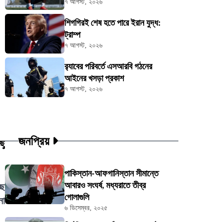
৭ আগস্ট, ২০২৬
শিগগিরই শেষ হতে পারে ইরান যুদ্ধ:
ট্রাম্প
৭ আগস্ট, ২০২৬
র‍্যাবের পরিবর্তে এসআরবি গঠনের
আইনের খসড়া প্রকাশ
৭ আগস্ট, ২০২৬
জনপ্রিয়
ছু
পাকিস্তান-আফগানিস্তান সীমান্তে
আবারও সংঘর্ষ, মধ্যরাতে তীব্র
্ছ
গোলাগুলি
নো
৬ ডিসেম্বর, ২০২৫