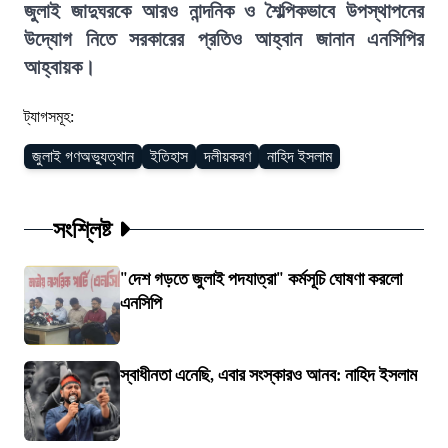
জুলাই জাদুঘরকে আরও নান্দনিক ও শৈল্পিকভাবে উপস্থাপনের
উদ্যোগ নিতে সরকারের প্রতিও আহ্বান জানান এনসিপির
আহ্বায়ক।
ট্যাগসমূহ:
জুলাই গণঅভ্যুত্থান
ইতিহাস
দলীয়করণ
নাহিদ ইসলাম
সংশ্লিষ্ট
"দেশ গড়তে জুলাই পদযাত্রা" কর্মসূচি ঘোষণা করলো
এনসিপি
স্বাধীনতা এনেছি, এবার সংস্কারও আনব: নাহিদ ইসলাম