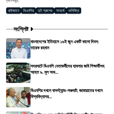
ট্যাগসমূহ:
রাউজানে
বিএনপির
দুই গ্রুপের
সংঘর্ষে
গুলিবিদ্ধ
সংশ্লিষ্ট
বাংলাদেশের ইতিহাসে ১৬ই জুন একটি কালো দিবস:
তারেক রহমান
সদরঘাটে বিএনপি নেতাকর্মীদের হামলায় জবি শিক্ষার্থীসহ
আহত ৯, মূল অভ...
বিএনপির দখলে বাসস্ট্যান্ড-লঞ্চঘাট, জামায়াতের দখলে
বিশ্ববিদ্যালয়...