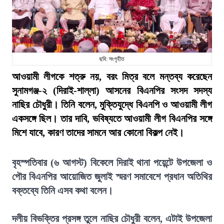
ছবি: সংগৃহীত
আওয়ামী লীগকে শত্রু নয়, বরং মিত্র বলে মন্তব্য করেছেন
সুনামগঞ্জ-২ (দিরাই-শাল্লা) আসনের বিএনপির সংসদ সদস্য
নাছির চৌধুরী। তিনি বলেন, মুক্তিযুদ্ধে বিএনপি ও আওয়ামী লীগ
একসঙ্গে ছিল। তার দাবি, ভবিষ্যতে আওয়ামী লীগ বিএনপির সঙ্গে
মিশে যাবে, কারণ তাদের সামনে আর কোনো বিকল্প নেই।
বৃহস্পতিবার (৬ আগস্ট) বিকেলে দিরাই থানা পয়েন্টে উপজেলা ও
পৌর বিএনপির আয়োজিত জুলাই স্মরণ সমাবেশে প্রধান অতিথির
বক্তব্যে তিনি এসব কথা বলেন।
দলীয় বিভক্তির প্রসঙ্গ তুলে নাছির চৌধুরী বলেন, এটাই উপজেলা