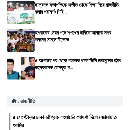
ছাত্রদল সভাপতিকে অতীত থেকে শিক্ষা নিয়ে রাজনীতি
করার পরামর্শঃ শিবি...
ইশরাকের মেয়র পদে শপথের দাবিতে আবারো নগর
ভবনের সামনে বিক্ষোভ
৫ আগষ্টের পর থেকে পলাতক থাকা ডিসি নাজমুলের হঠাৎ
রহস্যজনক ফেসবুক প...
রাজনীতি
/
৫ সেপ্টেম্বর ঢাকা-চট্টগ্রাম লংমার্চের ঘোষণা দিলেন জামায়াত
আমির