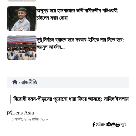
অসুস্থ হয়ে হাসপাতালে ভর্তি নাসীরুদ্দীন পাটওয়ারী,
চাইলেন সবার দোয়া
সুষ্ঠু নির্বাচন ব্যাহত হলে সরকার-ইসিকে দায় নিতে হবে:
জয়নুল আবদিন...
রাজনীতি
/
বিরোধী দমন-পীড়নের পুরোনো ধারা ফিরে আসছে: নাহিদ ইসলাম
Lens Asia
১ আগস্ট, ২০২৬ রাত্রি ০৯:৫৩
প্রিন্ট