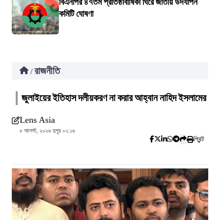
বিএনপির ৪৭তম প্রতিষ্ঠাবার্ষিকী ঘিরে জাতীয় উদযাপন
কমিটি ঘোষণা
রাজনীতি
/
জুলাইয়ের ইতিহাস দলীয়করণ না করার আহ্বান নাহিদ ইসলামের
Lens Asia
৮ আগস্ট, ২০২৬ দুপুর ০২:১৬
প্রিন্ট