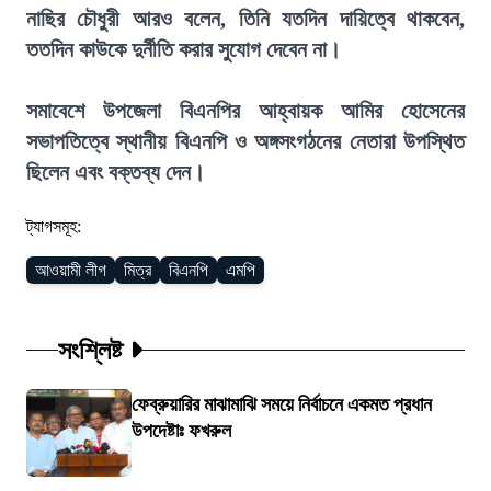
নাছির চৌধুরী আরও বলেন, তিনি যতদিন দায়িত্বে থাকবেন,
ততদিন কাউকে দুর্নীতি করার সুযোগ দেবেন না।
সমাবেশে উপজেলা বিএনপির আহ্বায়ক আমির হোসেনের
সভাপতিত্বে স্থানীয় বিএনপি ও অঙ্গসংগঠনের নেতারা উপস্থিত
ছিলেন এবং বক্তব্য দেন।
ট্যাগসমূহ:
আওয়ামী লীগ
মিত্র
বিএনপি
এমপি
সংশ্লিষ্ট
ফেব্রুয়ারির মাঝামাঝি সময়ে নির্বাচনে একমত প্রধান
উপদেষ্টাঃ ফখরুল