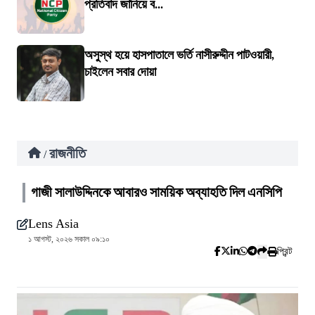
প্রতিবাদ জানিয়ে ব...
অসুস্থ হয়ে হাসপাতালে ভর্তি নাসীরুদ্দীন পাটওয়ারী,
চাইলেন সবার দোয়া
রাজনীতি
/
গাজী সালাউদ্দিনকে আবারও সাময়িক অব্যাহতি দিল এনসিপি
Lens Asia
১ আগস্ট, ২০২৬ সকাল ০৯:১০
প্রিন্ট