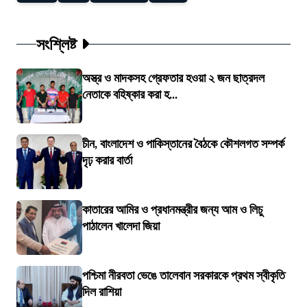
সংশ্লিষ্ট
অস্ত্র ও মাদকসহ গ্রেফতার হওয়া ২ জন ছাত্রদল
নেতাকে বহিষ্কার করা হ...
চীন, বাংলাদেশ ও পাকিস্তানের বৈঠকে কৌশলগত সম্পর্ক
দৃঢ় করার বার্তা
কাতারের আমির ও প্রধানমন্ত্রীর জন্য আম ও লিচু
পাঠালেন খালেদা জিয়া
পশ্চিমা নীরবতা ভেঙে তালেবান সরকারকে প্রথম স্বীকৃতি
দিল রাশিয়া