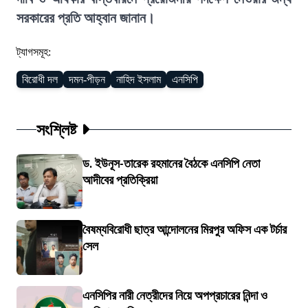
সরকারের প্রতি আহ্বান জানান।
ট্যাগসমূহ:
বিরোধী দল
দমন-পীড়ন
নাহিদ ইসলাম
এনসিপি
সংশ্লিষ্ট
ড. ইউনূস-তারেক রহমানের বৈঠকে এনসিপি নেতা
আদীবের প্রতিক্রিয়া
বৈষম্যবিরোধী ছাত্র আন্দোলনের মিরপুর অফিস এক টর্চার
সেল
এনসিপির নারী নেত্রীদের নিয়ে অপপ্রচারের নিন্দা ও