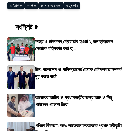
অনৈতিক
সম্পর্ক
জামায়াত নেতা
বহিষ্কার
সংশ্লিষ্ট
অস্ত্র ও মাদকসহ গ্রেফতার হওয়া ২ জন ছাত্রদল
নেতাকে বহিষ্কার করা হ...
চীন, বাংলাদেশ ও পাকিস্তানের বৈঠকে কৌশলগত সম্পর্ক
দৃঢ় করার বার্তা
কাতারের আমির ও প্রধানমন্ত্রীর জন্য আম ও লিচু
পাঠালেন খালেদা জিয়া
পশ্চিমা নীরবতা ভেঙে তালেবান সরকারকে প্রথম স্বীকৃতি