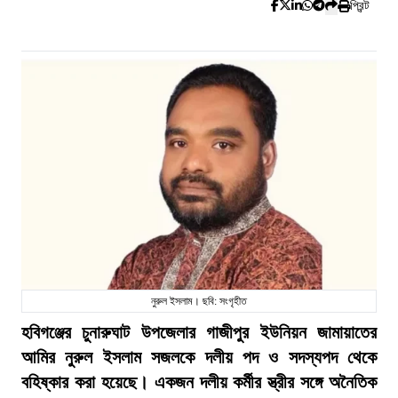
প্রিন্ট
নুরুল ইসলাম। ছবি: সংগৃহীত
হবিগঞ্জের চুনারুঘাট উপজেলার গাজীপুর ইউনিয়ন জামায়াতের
আমির নুরুল ইসলাম সজলকে দলীয় পদ ও সদস্যপদ থেকে
বহিষ্কার করা হয়েছে। একজন দলীয় কর্মীর স্ত্রীর সঙ্গে অনৈতিক