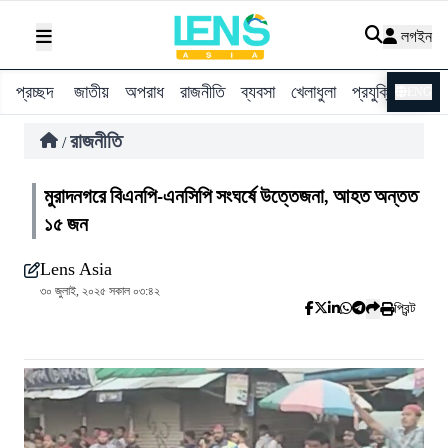
লগইন
প্রচ্ছদ
জাতীয়
অপরাধ
রাজনীতি
ব্যবসা
খেলাধুলা
প্রযুক্তি
বিশ্ব
ENG
রাজনীতি
/
মুরাদনগরে বিএনপি-এনসিপি সংঘর্ষে উত্তেজনা, আহত অন্তত
১৫ জন
Lens Asia
৩০ জুলাই, ২০২৫ সকাল ০৩:৪২
প্রিন্ট