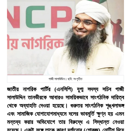
গাজী সালাউদ্দিন। ছবি: সংগৃহীত
জাতীয় নাগরিক পার্টির (এনসিপি) যুগ্ম সদস্য সচিব গাজী
সালাউদ্দিন তানভীরকে আবারও সাময়িকভাবে সাংগঠনিক দায়িত্ব
থেকে অব্যাহতি দেওয়া হয়েছে। গুরুতর সাংগঠনিক শৃঙ্খলাভঙ্গ
এবং সামাজিক যোগাযোগমাধ্যমে দলের ভাবমূর্তি ক্ষুণ্ন হয় এমন
মন্তব্য করার অভিযোগে তার বিরুদ্ধে এ সিদ্ধান্ত নেওয়া
হয়েছে। একই সঙ্গে তাকে কারণ দর্শানোর (শোকজ) নোটিশ দিয়ে