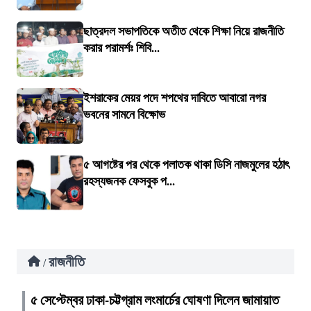
ছাত্রদল সভাপতিকে অতীত থেকে শিক্ষা নিয়ে রাজনীতি
করার পরামর্শঃ শিবি...
ইশরাকের মেয়র পদে শপথের দাবিতে আবারো নগর
ভবনের সামনে বিক্ষোভ
৫ আগষ্টের পর থেকে পলাতক থাকা ডিসি নাজমুলের হঠাৎ
রহস্যজনক ফেসবুক প...
রাজনীতি
/
৫ সেপ্টেম্বর ঢাকা-চট্টগ্রাম লংমার্চের ঘোষণা দিলেন জামায়াত