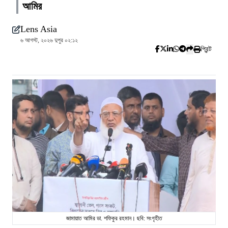
আমির
Lens Asia
৬ আগস্ট, ২০২৬ দুপুর ০২:১২
প্রিন্ট
জামায়াত আমির ডা. শফিকুর রহমান। ছবি: সংগৃহীত