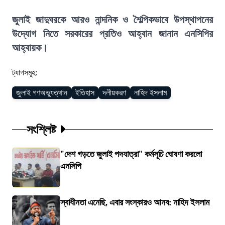
জুলাই জাদুঘরকে আরও নান্দনিক ও শৈল্পিকভাবে উপস্থাপনের
উদ্যোগ নিতে সরকারের প্রতিও আহ্বান জানান এনসিপির
আহ্বায়ক।
ট্যাগসমূহ:
জুলাই গণঅভ্যুত্থান
ইতিহাস
দলীয়করণ
নাহিদ ইসলাম
সংশ্লিষ্ট
"দেশ গড়তে জুলাই পদযাত্রা" কর্মসূচি ঘোষণা করলো
এনসিপি
স্বাধীনতা এনেছি, এবার সংস্কারও আনব: নাহিদ ইসলাম