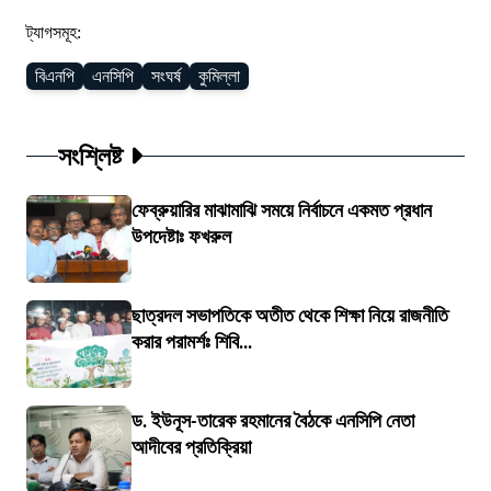
ট্যাগসমূহ:
বিএনপি
এনসিপি
সংঘর্ষ
কুমিল্লা
সংশ্লিষ্ট
ফেব্রুয়ারির মাঝামাঝি সময়ে নির্বাচনে একমত প্রধান
উপদেষ্টাঃ ফখরুল
ছাত্রদল সভাপতিকে অতীত থেকে শিক্ষা নিয়ে রাজনীতি
করার পরামর্শঃ শিবি...
ড. ইউনূস-তারেক রহমানের বৈঠকে এনসিপি নেতা
আদীবের প্রতিক্রিয়া