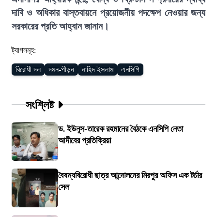
দাবি ও অধিকার বাস্তবায়নে প্রয়োজনীয় পদক্ষেপ নেওয়ার জন্য
সরকারের প্রতি আহ্বান জানান।
ট্যাগসমূহ:
বিরোধী দল
দমন-পীড়ন
নাহিদ ইসলাম
এনসিপি
সংশ্লিষ্ট
ড. ইউনূস-তারেক রহমানের বৈঠকে এনসিপি নেতা
আদীবের প্রতিক্রিয়া
বৈষম্যবিরোধী ছাত্র আন্দোলনের মিরপুর অফিস এক টর্চার
সেল