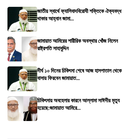
জাতীয় স্বার্থে ফ্যাসিবাদবিরোধী শক্তিকে ঐক্যবদ্ধ
থাকার আহ্বান জামা...
জামায়াত আমিরের শারীরিক অবস্থার খোঁজ নিলেন
রাষ্ট্রপতি সাহাবুদ্দিন
দীর্ঘ ১০ দিনের চিকিৎসা শেষে আজ হাসপাতাল থেকে
বাসায় ফিরবেন জামায়াত...
চিকিৎসায় অবহেলার কারনে আল্লামা সাঈদীর মৃত্যু
হয়েছে:জামায়াত আমিরে...