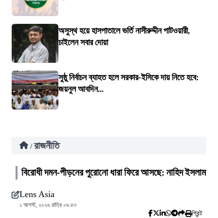
অসুস্থ হয়ে হাসপাতালে ভর্তি নাসীরুদ্দীন পাটওয়ারী,
চাইলেন সবার দোয়া
সুষ্ঠু নির্বাচন ব্যাহত হলে সরকার-ইসিকে দায় নিতে হবে:
জয়নুল আবদিন...
রাজনীতি
/
বিরোধী দমন-পীড়নের পুরোনো ধারা ফিরে আসছে: নাহিদ ইসলাম
Lens Asia
১ আগস্ট, ২০২৬ রাত্রি ০৯:৫৩
প্রিন্ট