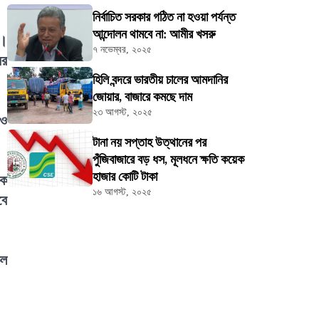
নির্বাচিত সরকার গঠিত না হওয়া পর্যন্ত
আন্দোলন থামবে না: আমীর খসরু
য়।
৭ নভেম্বর, ২০২৫
ের
হিলি বন্দরে ভারতীয় চালের আমদানির
জোয়ার, বাজারে কমছে দাম
২৩ আগস্ট, ২০২৫
 ও
টানা নয় সপ্তাহ উত্থানের পর
পুঁজিবাজারে বড় ধস, মূলধনে ক্ষতি কয়েক
হাজার কোটি টাকা
িক
১৬ আগস্ট, ২০২৫
বে
কল