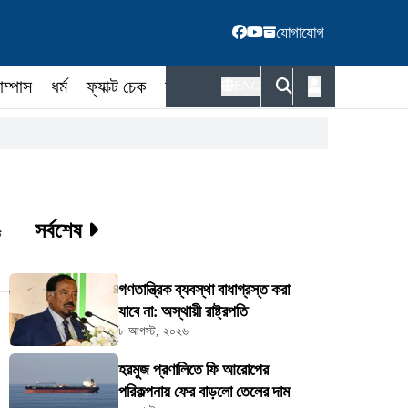
যোগাযোগ
াম্পাস
ধর্ম
ফ্যাক্ট চেক
কর্মকর্তা
ENG
সর্বশেষ
ট
গণতান্ত্রিক ব্যবস্থা বাধাগ্রস্ত করা
যাবে না: অস্থায়ী রাষ্ট্রপতি
৮ আগস্ট, ২০২৬
হরমুজ প্রণালিতে ফি আরোপের
পরিকল্পনায় ফের বাড়লো তেলের দাম