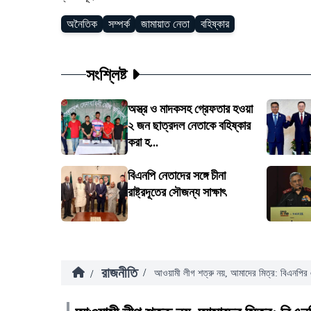
অনৈতিক
সম্পর্ক
জামায়াত নেতা
বহিষ্কার
সংশ্লিষ্ট
অস্ত্র ও মাদকসহ গ্রেফতার হওয়া
২ জন ছাত্রদল নেতাকে বহিষ্কার
করা হ...
বিএনপি নেতাদের সঙ্গে চীনা
রাষ্ট্রদূতের সৌজন্য সাক্ষাৎ
রাজনীতি
/
/
আওয়ামী লীগ শত্রু নয়, আমাদের মিত্র: বিএনপির