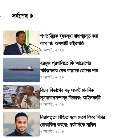
সর্বশেষ
ট
গণতান্ত্রিক ব্যবস্থা বাধাগ্রস্ত করা
যাবে না: অস্থায়ী রাষ্ট্রপতি
৮ আগস্ট, ২০২৬
হরমুজ প্রণালিতে ফি আরোপের
পরিকল্পনায় ফের বাড়লো তেলের দাম
৭ আগস্ট, ২০২৬
বিচার বিভাগের বড় সংকট মানবিক
মূল্যবোধসম্পন্ন বিচারক: আইনমন্ত্রী
৭ আগস্ট, ২০২৬
নিরাপত্তা নিশ্চিত হলে দেশে ফিরে বিচার
মোকাবিলা করবো: রয়টার্সকে সাকিব
৭ আগস্ট, ২০২৬