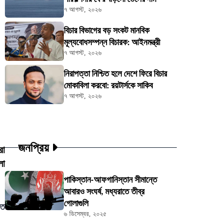
৭ আগস্ট, ২০২৬
বিচার বিভাগের বড় সংকট মানবিক
মূল্যবোধসম্পন্ন বিচারক: আইনমন্ত্রী
৭ আগস্ট, ২০২৬
নিরাপত্তা নিশ্চিত হলে দেশে ফিরে বিচার
মোকাবিলা করবো: রয়টার্সকে সাকিব
৭ আগস্ট, ২০২৬
জনপ্রিয়
রা
লা
পাকিস্তান-আফগানিস্তান সীমান্তে
আবারও সংঘর্ষ, মধ্যরাতে তীব্র
গোলাগুলি
ীত
৬ ডিসেম্বর, ২০২৫