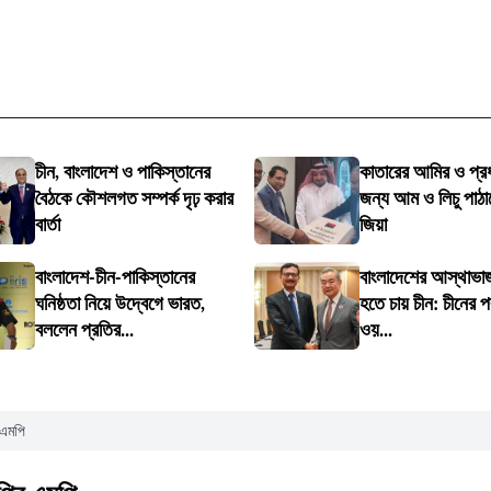
চীন, বাংলাদেশ ও পাকিস্তানের
কাতারের আমির ও প্রধা
বৈঠকে কৌশলগত সম্পর্ক দৃঢ় করার
জন্য আম ও লিচু পাঠা
বার্তা
জিয়া
বাংলাদেশ-চীন-পাকিস্তানের
বাংলাদেশের আস্থাভাজ
ঘনিষ্ঠতা নিয়ে উদ্বেগে ভারত,
হতে চায় চীন: চীনের পররা
বললেন প্রতির...
ওয়...
 এমপি