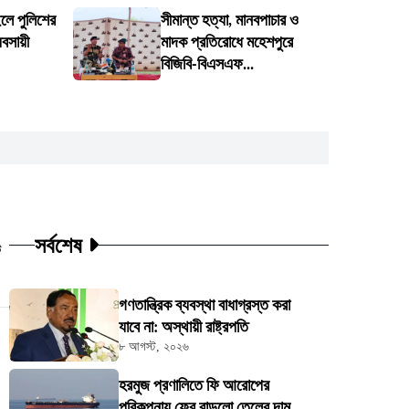
াইলে পুলিশের
সীমান্ত হত্যা, মানবপাচার ও
বসায়ী
মাদক প্রতিরোধে মহেশপুরে
বিজিবি-বিএসএফ...
সর্বশেষ
ট
গণতান্ত্রিক ব্যবস্থা বাধাগ্রস্ত করা
যাবে না: অস্থায়ী রাষ্ট্রপতি
৮ আগস্ট, ২০২৬
হরমুজ প্রণালিতে ফি আরোপের
পরিকল্পনায় ফের বাড়লো তেলের দাম