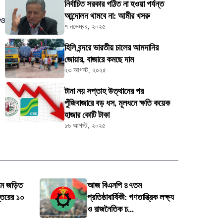
নির্বাচিত সরকার গঠিত না হওয়া পর্যন্ত
আন্দোলন থামবে না: আমীর খসরু
 ও
৭ নভেম্বর, ২০২৫
হিলি বন্দরে ভারতীয় চালের আমদানির
জোয়ার, বাজারে কমছে দাম
২৩ আগস্ট, ২০২৫
টানা নয় সপ্তাহ উত্থানের পর
পুঁজিবাজারে বড় ধস, মূলধনে ক্ষতি কয়েক
হাজার কোটি টাকা
১৬ আগস্ট, ২০২৫
মে জড়িত
আজ বিএনপি ৪৭তম
প্তরের ১০
প্রতিষ্ঠাবার্ষিকী: গণতান্ত্রিক লক্ষ্য
ও রাজনৈতিক চ...