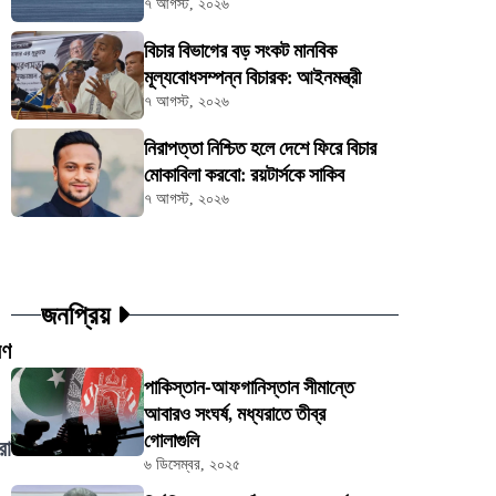
৭ আগস্ট, ২০২৬
বিচার বিভাগের বড় সংকট মানবিক
মূল্যবোধসম্পন্ন বিচারক: আইনমন্ত্রী
৭ আগস্ট, ২০২৬
নিরাপত্তা নিশ্চিত হলে দেশে ফিরে বিচার
মোকাবিলা করবো: রয়টার্সকে সাকিব
৭ আগস্ট, ২০২৬
জনপ্রিয়
রণ
পাকিস্তান-আফগানিস্তান সীমান্তে
আবারও সংঘর্ষ, মধ্যরাতে তীব্র
গোলাগুলি
রা
৬ ডিসেম্বর, ২০২৫