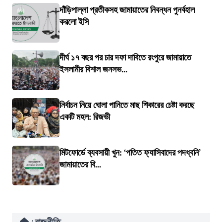
দাঁড়িপাল্লা প্রতীকসহ জামায়াতের নিবন্ধন পুনর্বহাল
করলো ইসি
দীর্ঘ ১৭ বছর পর চার দফা দাবিতে রংপুরে জামায়াতে
ইসলামীর বিশাল জনসভ...
নির্বাচন নিয়ে ঘোলা পানিতে মাছ শিকারের চেষ্টা করছে
একটি মহল: রিজভী
মিটফোর্ডে ব্যবসায়ী খুন: ‘পতিত ফ্যাসিবাদের পদধ্বনি’
জামায়াতের বি...