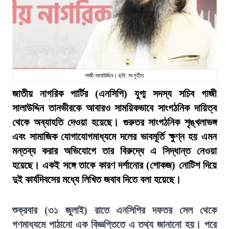
গাজী সালাউদ্দিন। ছবি: সংগৃহীত
জাতীয় নাগরিক পার্টির (এনসিপি) যুগ্ম সদস্য সচিব গাজী
সালাউদ্দিন তানভীরকে আবারও সাময়িকভাবে সাংগঠনিক দায়িত্ব
থেকে অব্যাহতি দেওয়া হয়েছে। গুরুতর সাংগঠনিক শৃঙ্খলাভঙ্গ
এবং সামাজিক যোগাযোগমাধ্যমে দলের ভাবমূর্তি ক্ষুণ্ন হয় এমন
মন্তব্য করার অভিযোগে তার বিরুদ্ধে এ সিদ্ধান্ত নেওয়া
হয়েছে। একই সঙ্গে তাকে কারণ দর্শানোর (শোকজ) নোটিশ দিয়ে
দুই কার্যদিবসের মধ্যে লিখিত জবাব দিতে বলা হয়েছে।
শুক্রবার (৩১ জুলাই) রাতে এনসিপির দফতর সেল থেকে
গণমাধ্যমে পাঠানো এক বিজ্ঞপ্তিতে এ তথ্য জানানো হয়। পরে