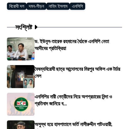
বিরোধী দল
দমন-পীড়ন
নাহিদ ইসলাম
এনসিপি
সংশ্লিষ্ট
ড. ইউনূস-তারেক রহমানের বৈঠকে এনসিপি নেতা
আদীবের প্রতিক্রিয়া
বৈষম্যবিরোধী ছাত্র আন্দোলনের মিরপুর অফিস এক টর্চার
সেল
এনসিপির নারী নেত্রীদের নিয়ে অপপ্রচারের নিন্দা ও
প্রতিবাদ জানিয়ে ব...
অসুস্থ হয়ে হাসপাতালে ভর্তি নাসীরুদ্দীন পাটওয়ারী,