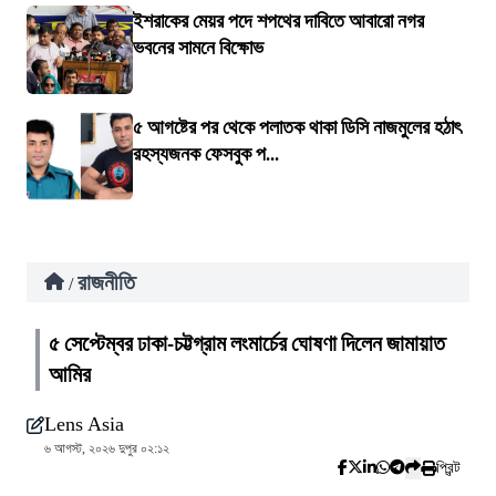
ইশরাকের মেয়র পদে শপথের দাবিতে আবারো নগর
ভবনের সামনে বিক্ষোভ
৫ আগষ্টের পর থেকে পলাতক থাকা ডিসি নাজমুলের হঠাৎ
রহস্যজনক ফেসবুক প...
রাজনীতি
/
৫ সেপ্টেম্বর ঢাকা-চট্টগ্রাম লংমার্চের ঘোষণা দিলেন জামায়াত
আমির
Lens Asia
৬ আগস্ট, ২০২৬ দুপুর ০২:১২
প্রিন্ট