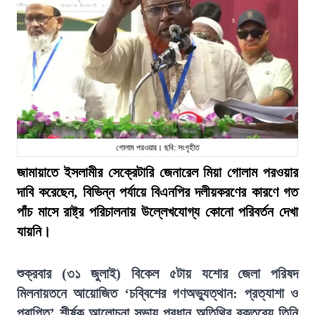
গোলাম পরওয়ার। ছবি: সংগৃহীত
জামায়াতে ইসলামীর সেক্রেটারি জেনারেল মিয়া গোলাম পরওয়ার
দাবি করেছেন, বিভিন্ন পর্যায়ে বিএনপির দলীয়করণের কারণে গত
পাঁচ মাসে রাষ্ট্র পরিচালনায় উল্লেখযোগ্য কোনো পরিবর্তন দেখা
যায়নি।
শুক্রবার (৩১ জুলাই) বিকেল ৫টায় যশোর জেলা পরিষদ
মিলনায়তনে আয়োজিত ‘চব্বিশের গণঅভ্যুত্থান: প্রত্যাশা ও
প্রাপ্তি’ শীর্ষক আলোচনা সভায় প্রধান অতিথির বক্তব্যে তিনি