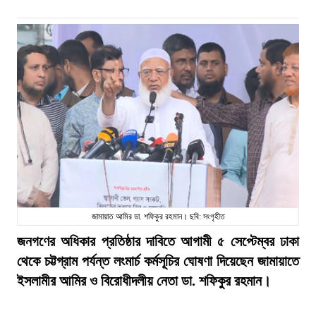
জামায়াত আমির ডা. শফিকুর রহমান। ছবি: সংগৃহীত
জনগণের অধিকার প্রতিষ্ঠার দাবিতে আগামী ৫ সেপ্টেম্বর ঢাকা
থেকে চট্টগ্রাম পর্যন্ত লংমার্চ কর্মসূচির ঘোষণা দিয়েছেন জামায়াতে
ইসলামীর আমির ও বিরোধীদলীয় নেতা ডা. শফিকুর রহমান।