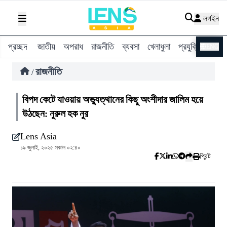
লগইন
প্রচ্ছদ
জাতীয়
অপরাধ
রাজনীতি
ব্যবসা
খেলাধুলা
প্রযুক্তি
বিশ্ব
ENG
রাজনীতি
/
বিপদ কেটে যাওয়ায় অভ্যুত্থানের কিছু অংশীদার জালিম হয়ে
উঠছেন: নুরুল হক নুর
Lens Asia
১৯ জুলাই, ২০২৫ সকাল ০২:৪০
প্রিন্ট