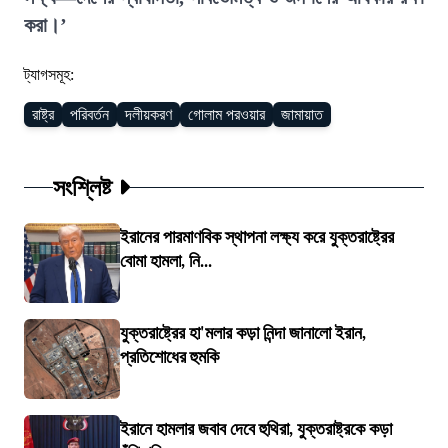
করা।’
ট্যাগসমূহ:
রাষ্ট্র
পরিবর্তন
দলীয়করণ
গোলাম পরওয়ার
জামায়াত
সংশ্লিষ্ট
ইরানের পারমাণবিক স্থাপনা লক্ষ্য করে যুক্তরাষ্ট্রের
বোমা হামলা, নি...
যুক্তরাষ্ট্রের হা'মলার কড়া নিন্দা জানালো ইরান,
প্রতিশোধের হুমকি
ইরানে হামলার জবাব দেবে হুথিরা, যুক্তরাষ্ট্রকে কড়া