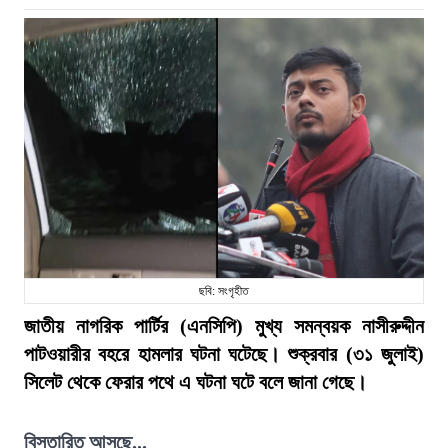
ছবি: সংগৃহীত
জাতীয় নাগরিক পার্টির (এনসিপি) মুখ্য সমন্বয়ক নাসীরুদ্দীন
পাটওয়ারীর বহরে হামলার ঘটনা ঘটেছে। শুক্রবার (৩১ জুলাই)
সিলেট থেকে ফেরার পথে এ ঘটনা ঘটে বলে জানা গেছে।
বিস্তারিত আসছে...