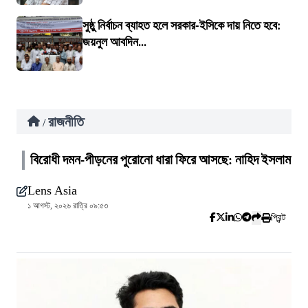
সুষ্ঠু নির্বাচন ব্যাহত হলে সরকার-ইসিকে দায় নিতে হবে:
জয়নুল আবদিন...
রাজনীতি
/
বিরোধী দমন-পীড়নের পুরোনো ধারা ফিরে আসছে: নাহিদ ইসলাম
Lens Asia
১ আগস্ট, ২০২৬ রাত্রি ০৯:৫৩
প্রিন্ট