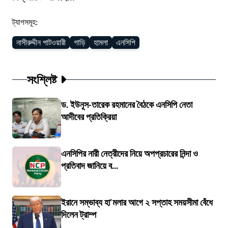
ট্যাগসমূহ:
নাসীরুদ্দীন পাটওয়ারী
গাড়ি
হামলা
এনসিপি
সংশ্লিষ্ট
ড. ইউনূস-তারেক রহমানের বৈঠকে এনসিপি নেতা
আদীবের প্রতিক্রিয়া
এনসিপির নারী নেত্রীদের নিয়ে অপপ্রচারের নিন্দা ও
প্রতিবাদ জানিয়ে ব...
ইরানে সম্ভাব্য হা'মলার আগে ২ সপ্তাহ সময়সীমা বেঁধে
দিলেন ট্রাম্প