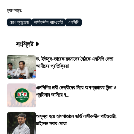
ট্যাগসমূহ:
চোখ ব্যান্ডেজ
নাসীরুদ্দীন পাটওয়ারী
এনসিপি
সংশ্লিষ্ট
ড. ইউনূস-তারেক রহমানের বৈঠকে এনসিপি নেতা
আদীবের প্রতিক্রিয়া
এনসিপির নারী নেত্রীদের নিয়ে অপপ্রচারের নিন্দা ও
প্রতিবাদ জানিয়ে ব...
অসুস্থ হয়ে হাসপাতালে ভর্তি নাসীরুদ্দীন পাটওয়ারী,
চাইলেন সবার দোয়া