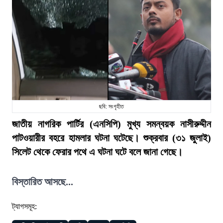
ছবি: সংগৃহীত
জাতীয় নাগরিক পার্টির (এনসিপি) মুখ্য সমন্বয়ক নাসীরুদ্দীন
পাটওয়ারীর বহরে হামলার ঘটনা ঘটেছে। শুক্রবার (৩১ জুলাই)
সিলেট থেকে ফেরার পথে এ ঘটনা ঘটে বলে জানা গেছে।
বিস্তারিত আসছে...
ট্যাগসমূহ: