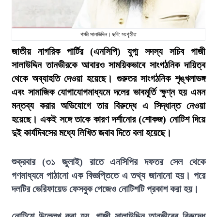
গাজী সালাউদ্দিন। ছবি: সংগৃহীত
জাতীয় নাগরিক পার্টির (এনসিপি) যুগ্ম সদস্য সচিব গাজী
সালাউদ্দিন তানভীরকে আবারও সাময়িকভাবে সাংগঠনিক দায়িত্ব
থেকে অব্যাহতি দেওয়া হয়েছে। গুরুতর সাংগঠনিক শৃঙ্খলাভঙ্গ
এবং সামাজিক যোগাযোগমাধ্যমে দলের ভাবমূর্তি ক্ষুণ্ন হয় এমন
মন্তব্য করার অভিযোগে তার বিরুদ্ধে এ সিদ্ধান্ত নেওয়া
হয়েছে। একই সঙ্গে তাকে কারণ দর্শানোর (শোকজ) নোটিশ দিয়ে
দুই কার্যদিবসের মধ্যে লিখিত জবাব দিতে বলা হয়েছে।
শুক্রবার (৩১ জুলাই) রাতে এনসিপির দফতর সেল থেকে
গণমাধ্যমে পাঠানো এক বিজ্ঞপ্তিতে এ তথ্য জানানো হয়। পরে
দলটির ভেরিফায়েড ফেসবুক পেজেও নোটিশটি প্রকাশ করা হয়।
নোটিশে উল্লেখ করা হয়, গাজী সালাউদ্দিন তানভীরের বিরুদ্ধে