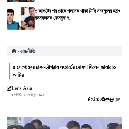
৫ আগষ্টের পর থেকে পলাতক থাকা ডিসি নাজমুলের হঠাৎ
রহস্যজনক ফেসবুক প...
রাজনীতি
/
৫ সেপ্টেম্বর ঢাকা-চট্টগ্রাম লংমার্চের ঘোষণা দিলেন জামায়াত
আমির
Lens Asia
৬ আগস্ট, ২০২৬ দুপুর ০২:১২
প্রিন্ট