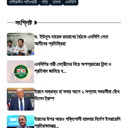
নাসীরুদ্দীন পাটওয়ারী
গাড়ি
হামলা
এনসিপি
সংশ্লিষ্ট
ড. ইউনূস-তারেক রহমানের বৈঠকে এনসিপি নেতা
আদীবের প্রতিক্রিয়া
এনসিপির নারী নেত্রীদের নিয়ে অপপ্রচারের নিন্দা ও
প্রতিবাদ জানিয়ে ব...
ইরানে সম্ভাব্য হা'মলার আগে ২ সপ্তাহ সময়সীমা বেঁধে
দিলেন ট্রাম্প
ইরানের উপর আরও শক্তিশালী হামলার নির্দেশ ইসরায়েলি
প্রতিরক্ষামন্ত্র...