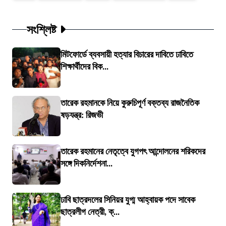
সংশ্লিষ্ট
মিটফোর্ডে ব্যবসায়ী হত্যার বিচারের দাবিতে ঢাবিতে
শিক্ষার্থীদের বিক...
তারেক রহমানকে নিয়ে কুরুচিপূর্ণ বক্তব্য রাজনৈতিক
ষড়যন্ত্র: রিজভী
তারেক রহমানের নেতৃত্বে যুগপৎ আন্দোলনের শরিকদের
সঙ্গে দিকনির্দেশনা...
ঢাবি ছাত্রদলের সিনিয়র যুগ্ম আহ্বায়ক পদে সাবেক
ছাত্রলীগ নেত্রী, ক্...