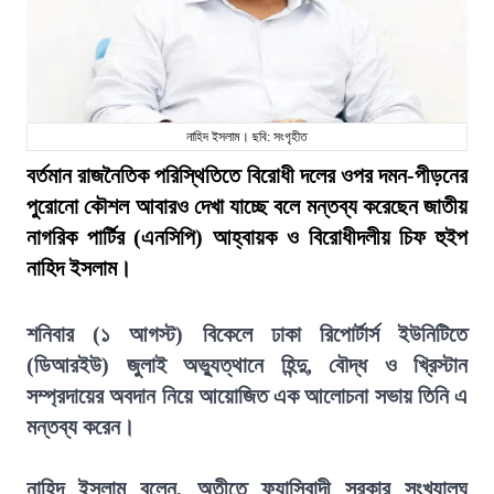
নাহিদ ইসলাম। ছবি: সংগৃহীত
বর্তমান রাজনৈতিক পরিস্থিতিতে বিরোধী দলের ওপর দমন-পীড়নের
পুরোনো কৌশল আবারও দেখা যাচ্ছে বলে মন্তব্য করেছেন জাতীয়
নাগরিক পার্টির (এনসিপি) আহ্বায়ক ও বিরোধীদলীয় চিফ হুইপ
নাহিদ ইসলাম।
শনিবার (১ আগস্ট) বিকেলে ঢাকা রিপোর্টার্স ইউনিটিতে
(ডিআরইউ) জুলাই অভ্যুত্থানে হিন্দু, বৌদ্ধ ও খ্রিস্টান
সম্প্রদায়ের অবদান নিয়ে আয়োজিত এক আলোচনা সভায় তিনি এ
মন্তব্য করেন।
নাহিদ ইসলাম বলেন, অতীতে ফ্যাসিবাদী সরকার সংখ্যালঘু