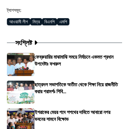
ট্যাগসমূহ:
আওয়ামী লীগ
মিত্র
বিএনপি
এমপি
সংশ্লিষ্ট
ফেব্রুয়ারির মাঝামাঝি সময়ে নির্বাচনে একমত প্রধান
উপদেষ্টাঃ ফখরুল
ছাত্রদল সভাপতিকে অতীত থেকে শিক্ষা নিয়ে রাজনীতি
করার পরামর্শঃ শিবি...
ইশরাকের মেয়র পদে শপথের দাবিতে আবারো নগর
ভবনের সামনে বিক্ষোভ