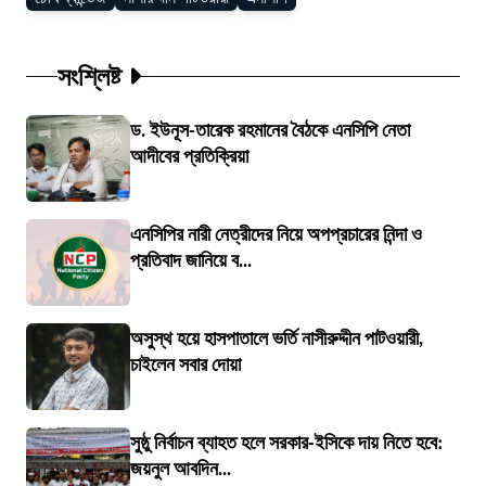
সংশ্লিষ্ট
ড. ইউনূস-তারেক রহমানের বৈঠকে এনসিপি নেতা
আদীবের প্রতিক্রিয়া
এনসিপির নারী নেত্রীদের নিয়ে অপপ্রচারের নিন্দা ও
প্রতিবাদ জানিয়ে ব...
অসুস্থ হয়ে হাসপাতালে ভর্তি নাসীরুদ্দীন পাটওয়ারী,
চাইলেন সবার দোয়া
সুষ্ঠু নির্বাচন ব্যাহত হলে সরকার-ইসিকে দায় নিতে হবে:
জয়নুল আবদিন...