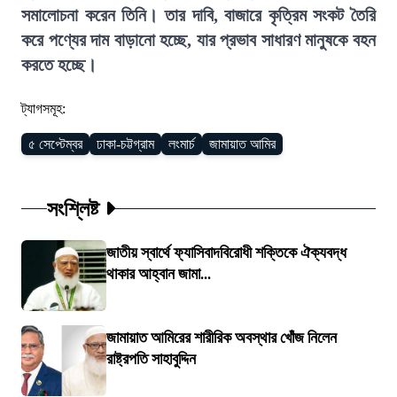
সমালোচনা করেন তিনি। তার দাবি, বাজারে কৃত্রিম সংকট তৈরি
করে পণ্যের দাম বাড়ানো হচ্ছে, যার প্রভাব সাধারণ মানুষকে বহন
করতে হচ্ছে।
ট্যাগসমূহ:
৫ সেপ্টেম্বর
ঢাকা-চট্টগ্রাম
লংমার্চ
জামায়াত আমির
সংশ্লিষ্ট
জাতীয় স্বার্থে ফ্যাসিবাদবিরোধী শক্তিকে ঐক্যবদ্ধ
থাকার আহ্বান জামা...
জামায়াত আমিরের শারীরিক অবস্থার খোঁজ নিলেন
রাষ্ট্রপতি সাহাবুদ্দিন