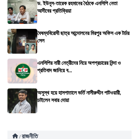
ড. ইউনূস-তারেক রহমানের বৈঠকে এনসিপি নেতা
আদীবের প্রতিক্রিয়া
বৈষম্যবিরোধী ছাত্র আন্দোলনের মিরপুর অফিস এক টর্চার
সেল
এনসিপির নারী নেত্রীদের নিয়ে অপপ্রচারের নিন্দা ও
প্রতিবাদ জানিয়ে ব...
অসুস্থ হয়ে হাসপাতালে ভর্তি নাসীরুদ্দীন পাটওয়ারী,
চাইলেন সবার দোয়া
রাজনীতি
/