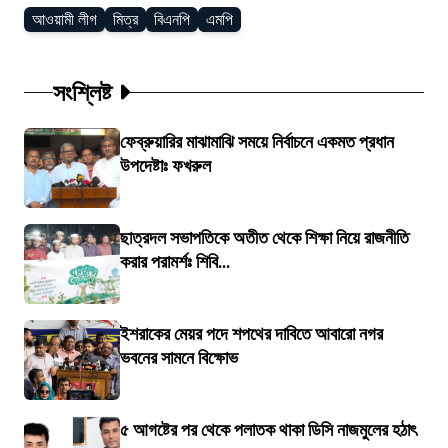
আওয়ামী লীগ
মিত্র
বিএনপি
এমপি
সংশ্লিষ্ট
ফেব্রুয়ারির মাঝামাঝি সময়ে নির্বাচনে একমত প্রধান
উপদেষ্টাঃ ফখরুল
ছাত্রদল সভাপতিকে অতীত থেকে শিক্ষা নিয়ে রাজনীতি
করার পরামর্শঃ শিবি...
ইশরাকের মেয়র পদে শপথের দাবিতে আবারো নগর
ভবনের সামনে বিক্ষোভ
৫ আগষ্টের পর থেকে পলাতক থাকা ডিসি নাজমুলের হঠাৎ