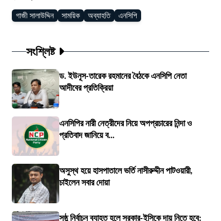
গাজী সালাউদ্দিন
সাময়িক
অব্যাহতি
এনসিপি
সংশ্লিষ্ট
ড. ইউনূস-তারেক রহমানের বৈঠকে এনসিপি নেতা
আদীবের প্রতিক্রিয়া
এনসিপির নারী নেত্রীদের নিয়ে অপপ্রচারের নিন্দা ও
প্রতিবাদ জানিয়ে ব...
অসুস্থ হয়ে হাসপাতালে ভর্তি নাসীরুদ্দীন পাটওয়ারী,
চাইলেন সবার দোয়া
সুষ্ঠু নির্বাচন ব্যাহত হলে সরকার-ইসিকে দায় নিতে হবে: