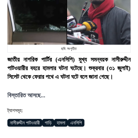
ছবি: সংগৃহীত
জাতীয় নাগরিক পার্টির (এনসিপি) মুখ্য সমন্বয়ক নাসীরুদ্দীন
পাটওয়ারীর বহরে হামলার ঘটনা ঘটেছে। শুক্রবার (৩১ জুলাই)
সিলেট থেকে ফেরার পথে এ ঘটনা ঘটে বলে জানা গেছে।
বিস্তারিত আসছে...
ট্যাগসমূহ:
নাসীরুদ্দীন পাটওয়ারী
গাড়ি
হামলা
এনসিপি