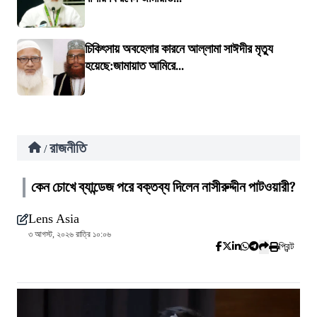
চিকিৎসায় অবহেলার কারনে আল্লামা সাঈদীর মৃত্যু
হয়েছে:জামায়াত আমিরে...
রাজনীতি
/
কেন চোখে ব্যান্ডেজ পরে বক্তব্য দিলেন নাসীরুদ্দীন পাটওয়ারী?
Lens Asia
৩ আগস্ট, ২০২৬ রাত্রি ১০:০৬
প্রিন্ট