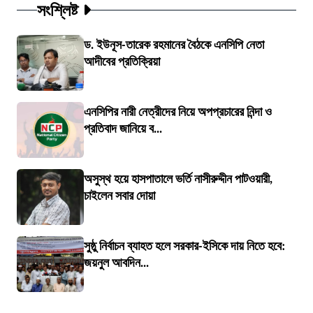
সংশ্লিষ্ট
ড. ইউনূস-তারেক রহমানের বৈঠকে এনসিপি নেতা
আদীবের প্রতিক্রিয়া
এনসিপির নারী নেত্রীদের নিয়ে অপপ্রচারের নিন্দা ও
প্রতিবাদ জানিয়ে ব...
অসুস্থ হয়ে হাসপাতালে ভর্তি নাসীরুদ্দীন পাটওয়ারী,
চাইলেন সবার দোয়া
সুষ্ঠু নির্বাচন ব্যাহত হলে সরকার-ইসিকে দায় নিতে হবে:
জয়নুল আবদিন...