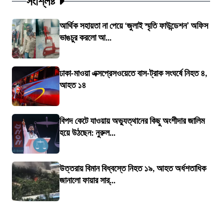
সংশ্লিষ্ট
আর্থিক সহায়তা না পেয়ে ‘জুলাই স্মৃতি ফাউন্ডেশন’ অফিস
ভাঙচুর করলো আ...
ঢাকা-মাওয়া এক্সপ্রেসওয়েতে বাস-ট্রাক সংঘর্ষে নিহত ৪,
আহত ১৪
বিপদ কেটে যাওয়ায় অভ্যুত্থানের কিছু অংশীদার জালিম
হয়ে উঠছেন: নুরুল...
উত্তরায় বিমান বিধ্বস্তে নিহত ১৯, আহত অর্ধশতাধিক
জানালো ফায়ার সার্...