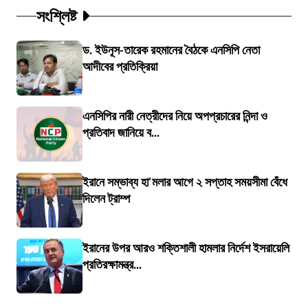
সংশ্লিষ্ট
ড. ইউনূস-তারেক রহমানের বৈঠকে এনসিপি নেতা
আদীবের প্রতিক্রিয়া
এনসিপির নারী নেত্রীদের নিয়ে অপপ্রচারের নিন্দা ও
প্রতিবাদ জানিয়ে ব...
ইরানে সম্ভাব্য হা'মলার আগে ২ সপ্তাহ সময়সীমা বেঁধে
দিলেন ট্রাম্প
ইরানের উপর আরও শক্তিশালী হামলার নির্দেশ ইসরায়েলি
প্রতিরক্ষামন্ত্র...