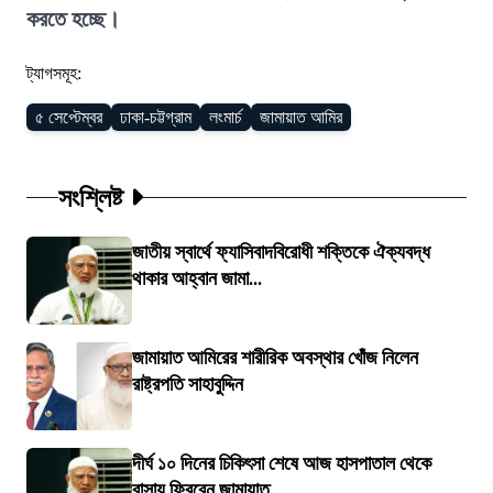
করতে হচ্ছে।
ট্যাগসমূহ:
৫ সেপ্টেম্বর
ঢাকা-চট্টগ্রাম
লংমার্চ
জামায়াত আমির
সংশ্লিষ্ট
জাতীয় স্বার্থে ফ্যাসিবাদবিরোধী শক্তিকে ঐক্যবদ্ধ
থাকার আহ্বান জামা...
জামায়াত আমিরের শারীরিক অবস্থার খোঁজ নিলেন
রাষ্ট্রপতি সাহাবুদ্দিন
দীর্ঘ ১০ দিনের চিকিৎসা শেষে আজ হাসপাতাল থেকে
বাসায় ফিরবেন জামায়াত...