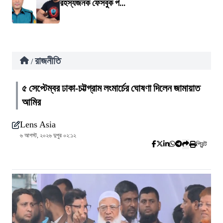
রহস্যজনক ফেসবুক প...
রাজনীতি
/
৫ সেপ্টেম্বর ঢাকা-চট্টগ্রাম লংমার্চের ঘোষণা দিলেন জামায়াত
আমির
Lens Asia
৬ আগস্ট, ২০২৬ দুপুর ০২:১২
প্রিন্ট