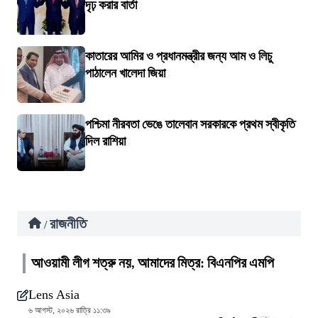
দৃঢ় করার বার্তা
কাতারের আমির ও প্রধানমন্ত্রীর জন্য আম ও লিচু
পাঠালেন খালেদা জিয়া
পশ্চিমা নীরবতা ভেঙে তালেবান সরকারকে প্রথম স্বীকৃতি
দিল রাশিয়া
রাজনীতি
/
আওয়ামী লীগ শত্রু নয়, আমাদের মিত্র: বিএনপির এমপি
Lens Asia
৬ আগস্ট, ২০২৬ রাত্রি ১১:৩৯