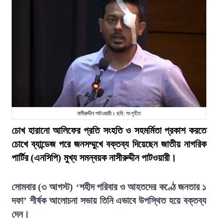
নাসীরুদ্দীন পাটওয়ারী। ছবি: সংগৃহীত
চোখ হারানো আলিফের প্রতি সংহতি ও সহমর্মিতা প্রকাশ করতে
চোখে ব্যান্ডেজ পরে জনসম্মুখে বক্তব্য দিয়েছেন জাতীয় নাগরিক
পার্টির (এনসিপি) মুখ্য সমন্বয়ক নাসীরুদ্দীন পাটওয়ারী।
সোমবার (৩ আগস্ট) ‘শহীদ পরিবার ও আহতদের কণ্ঠে জনতার ১
দফা’ শীর্ষক আলোচনা সভায় তিনি এভাবে উপস্থিত হয়ে বক্তব্য
দেন।