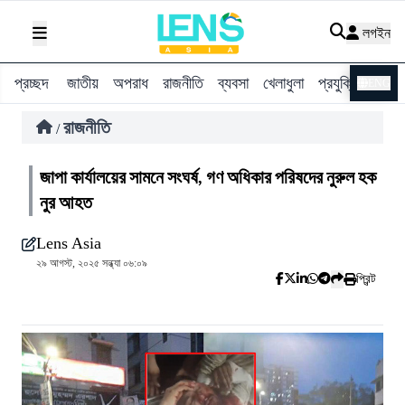
লগইন
প্রচ্ছদ
জাতীয়
অপরাধ
রাজনীতি
ব্যবসা
খেলাধুলা
প্রযুক্তি
বিশ্ব
ENG
রাজনীতি
/
জাপা কার্যালয়ের সামনে সংঘর্ষ, গণ অধিকার পরিষদের নুরুল হক
নুর আহত
Lens Asia
২৯ আগস্ট, ২০২৫ সন্ধ্যা ০৬:০৯
প্রিন্ট