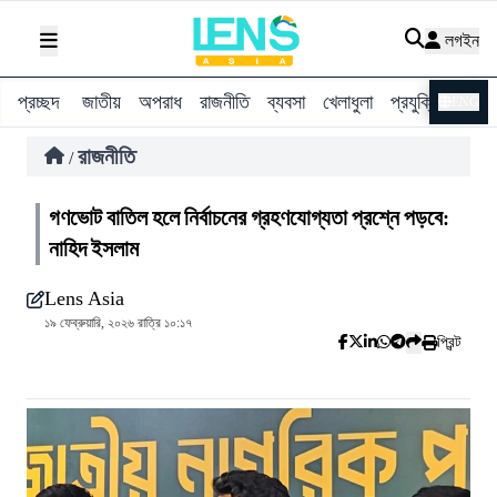
লগইন
প্রচ্ছদ
জাতীয়
অপরাধ
রাজনীতি
ব্যবসা
খেলাধুলা
প্রযুক্তি
বিশ্ব
ENG
রাজনীতি
/
গণভোট বাতিল হলে নির্বাচনের গ্রহণযোগ্যতা প্রশ্নে পড়বে:
নাহিদ ইসলাম
Lens Asia
১৯ ফেব্রুয়ারি, ২০২৬ রাত্রি ১০:১৭
প্রিন্ট