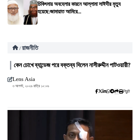
চিকিৎসায় অবহেলার কারনে আল্লামা সাঈদীর মৃত্যু
হয়েছে:জামায়াত আমিরে...
রাজনীতি
/
কেন চোখে ব্যান্ডেজ পরে বক্তব্য দিলেন নাসীরুদ্দীন পাটওয়ারী?
Lens Asia
৩ আগস্ট, ২০২৬ রাত্রি ১০:০৬
প্রিন্ট