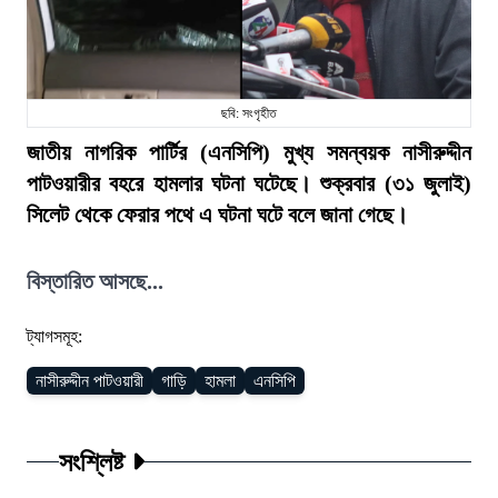
ছবি: সংগৃহীত
জাতীয় নাগরিক পার্টির (এনসিপি) মুখ্য সমন্বয়ক নাসীরুদ্দীন
পাটওয়ারীর বহরে হামলার ঘটনা ঘটেছে। শুক্রবার (৩১ জুলাই)
সিলেট থেকে ফেরার পথে এ ঘটনা ঘটে বলে জানা গেছে।
বিস্তারিত আসছে...
ট্যাগসমূহ:
নাসীরুদ্দীন পাটওয়ারী
গাড়ি
হামলা
এনসিপি
সংশ্লিষ্ট