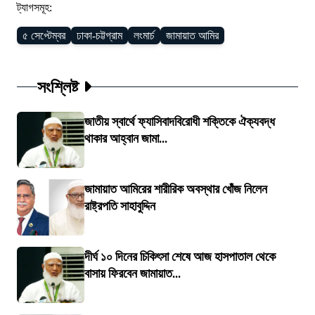
ট্যাগসমূহ:
৫ সেপ্টেম্বর
ঢাকা-চট্টগ্রাম
লংমার্চ
জামায়াত আমির
সংশ্লিষ্ট
জাতীয় স্বার্থে ফ্যাসিবাদবিরোধী শক্তিকে ঐক্যবদ্ধ
থাকার আহ্বান জামা...
জামায়াত আমিরের শারীরিক অবস্থার খোঁজ নিলেন
রাষ্ট্রপতি সাহাবুদ্দিন
দীর্ঘ ১০ দিনের চিকিৎসা শেষে আজ হাসপাতাল থেকে
বাসায় ফিরবেন জামায়াত...