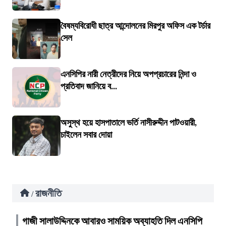
বৈষম্যবিরোধী ছাত্র আন্দোলনের মিরপুর অফিস এক টর্চার
সেল
এনসিপির নারী নেত্রীদের নিয়ে অপপ্রচারের নিন্দা ও
প্রতিবাদ জানিয়ে ব...
অসুস্থ হয়ে হাসপাতালে ভর্তি নাসীরুদ্দীন পাটওয়ারী,
চাইলেন সবার দোয়া
রাজনীতি
/
গাজী সালাউদ্দিনকে আবারও সাময়িক অব্যাহতি দিল এনসিপি