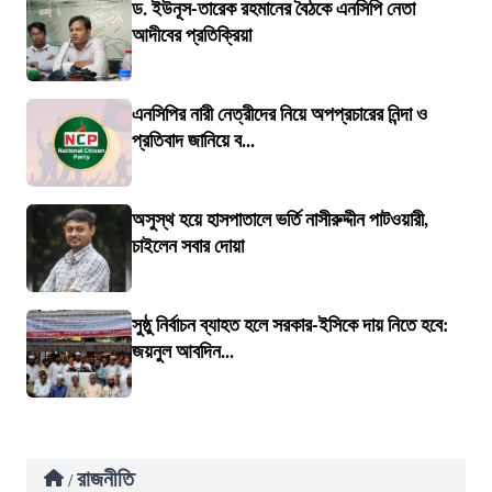
ড. ইউনূস-তারেক রহমানের বৈঠকে এনসিপি নেতা
আদীবের প্রতিক্রিয়া
এনসিপির নারী নেত্রীদের নিয়ে অপপ্রচারের নিন্দা ও
প্রতিবাদ জানিয়ে ব...
অসুস্থ হয়ে হাসপাতালে ভর্তি নাসীরুদ্দীন পাটওয়ারী,
চাইলেন সবার দোয়া
সুষ্ঠু নির্বাচন ব্যাহত হলে সরকার-ইসিকে দায় নিতে হবে:
জয়নুল আবদিন...
রাজনীতি
/