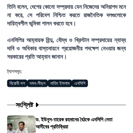
তিনি বলেন, দেশের কোনো সম্প্রদায় যেন নিজেদের অনিরাপদ মনে
না করে, সে পরিবেশ নিশ্চিত করতে রাজনৈতিক দলগুলোকে
দায়িত্বশীল ভূমিকা পালন করতে হবে।
এনসিপির আহ্বায়ক হিন্দু, বৌদ্ধ ও খ্রিস্টান সম্প্রদায়ের ন্যায্য
দাবি ও অধিকার বাস্তবায়নে প্রয়োজনীয় পদক্ষেপ নেওয়ার জন্য
সরকারের প্রতি আহ্বান জানান।
ট্যাগসমূহ:
বিরোধী দল
দমন-পীড়ন
নাহিদ ইসলাম
এনসিপি
সংশ্লিষ্ট
ড. ইউনূস-তারেক রহমানের বৈঠকে এনসিপি নেতা
আদীবের প্রতিক্রিয়া