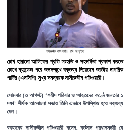
নাসীরুদ্দীন পাটওয়ারী। ছবি: সংগৃহীত
চোখ হারানো আলিফের প্রতি সংহতি ও সহমর্মিতা প্রকাশ করতে
চোখে ব্যান্ডেজ পরে জনসম্মুখে বক্তব্য দিয়েছেন জাতীয় নাগরিক
পার্টির (এনসিপি) মুখ্য সমন্বয়ক নাসীরুদ্দীন পাটওয়ারী।
সোমবার (৩ আগস্ট) ‘শহীদ পরিবার ও আহতদের কণ্ঠে জনতার ১
দফা’ শীর্ষক আলোচনা সভায় তিনি এভাবে উপস্থিত হয়ে বক্তব্য
দেন।
বক্তব্যে নাসীরুদ্দীন পাটওয়ারী বলেন, বর্তমান প্রধানমন্ত্রী যে