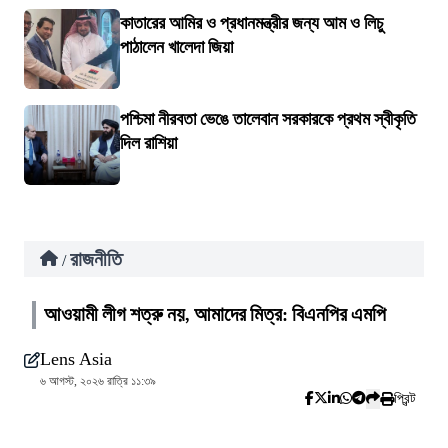
কাতারের আমির ও প্রধানমন্ত্রীর জন্য আম ও লিচু
পাঠালেন খালেদা জিয়া
পশ্চিমা নীরবতা ভেঙে তালেবান সরকারকে প্রথম স্বীকৃতি
দিল রাশিয়া
রাজনীতি
/
আওয়ামী লীগ শত্রু নয়, আমাদের মিত্র: বিএনপির এমপি
Lens Asia
৬ আগস্ট, ২০২৬ রাত্রি ১১:৩৯
প্রিন্ট