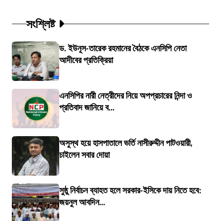
সংশ্লিষ্ট
ড. ইউনূস-তারেক রহমানের বৈঠকে এনসিপি নেতা
আদীবের প্রতিক্রিয়া
এনসিপির নারী নেত্রীদের নিয়ে অপপ্রচারের নিন্দা ও
প্রতিবাদ জানিয়ে ব...
অসুস্থ হয়ে হাসপাতালে ভর্তি নাসীরুদ্দীন পাটওয়ারী,
চাইলেন সবার দোয়া
সুষ্ঠু নির্বাচন ব্যাহত হলে সরকার-ইসিকে দায় নিতে হবে:
জয়নুল আবদিন...