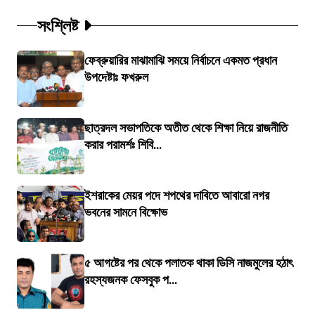
সংশ্লিষ্ট
ফেব্রুয়ারির মাঝামাঝি সময়ে নির্বাচনে একমত প্রধান
উপদেষ্টাঃ ফখরুল
ছাত্রদল সভাপতিকে অতীত থেকে শিক্ষা নিয়ে রাজনীতি
করার পরামর্শঃ শিবি...
ইশরাকের মেয়র পদে শপথের দাবিতে আবারো নগর
ভবনের সামনে বিক্ষোভ
৫ আগষ্টের পর থেকে পলাতক থাকা ডিসি নাজমুলের হঠাৎ
রহস্যজনক ফেসবুক প...