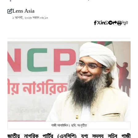
Lens Asia
১ আগস্ট, ২০২৬ সকাল ০৯:১০
প্রিন্ট
গাজী সালাউদ্দিন। ছবি: সংগৃহীত
জাতীয় নাগরিক পার্টির (এনসিপি) যুগ্ম সদস্য সচিব গাজী