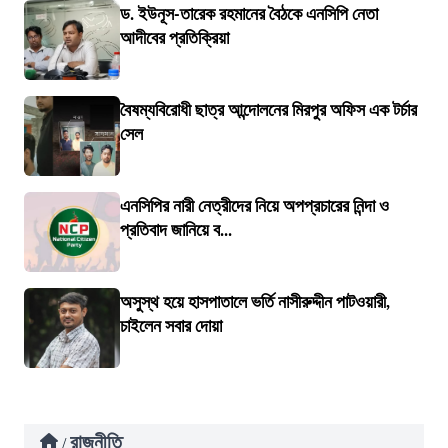
ড. ইউনূস-তারেক রহমানের বৈঠকে এনসিপি নেতা
আদীবের প্রতিক্রিয়া
বৈষম্যবিরোধী ছাত্র আন্দোলনের মিরপুর অফিস এক টর্চার
সেল
এনসিপির নারী নেত্রীদের নিয়ে অপপ্রচারের নিন্দা ও
প্রতিবাদ জানিয়ে ব...
অসুস্থ হয়ে হাসপাতালে ভর্তি নাসীরুদ্দীন পাটওয়ারী,
চাইলেন সবার দোয়া
রাজনীতি
/