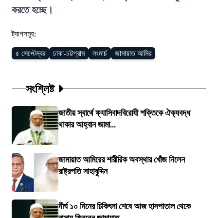
করতে হচ্ছে।
ট্যাগসমূহ:
৫ সেপ্টেম্বর
ঢাকা-চট্টগ্রাম
লংমার্চ
জামায়াত আমির
সংশ্লিষ্ট
জাতীয় স্বার্থে ফ্যাসিবাদবিরোধী শক্তিকে ঐক্যবদ্ধ
থাকার আহ্বান জামা...
জামায়াত আমিরের শারীরিক অবস্থার খোঁজ নিলেন
রাষ্ট্রপতি সাহাবুদ্দিন
দীর্ঘ ১০ দিনের চিকিৎসা শেষে আজ হাসপাতাল থেকে