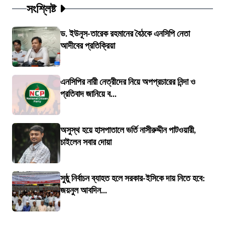
সংশ্লিষ্ট
ড. ইউনূস-তারেক রহমানের বৈঠকে এনসিপি নেতা
আদীবের প্রতিক্রিয়া
এনসিপির নারী নেত্রীদের নিয়ে অপপ্রচারের নিন্দা ও
প্রতিবাদ জানিয়ে ব...
অসুস্থ হয়ে হাসপাতালে ভর্তি নাসীরুদ্দীন পাটওয়ারী,
চাইলেন সবার দোয়া
সুষ্ঠু নির্বাচন ব্যাহত হলে সরকার-ইসিকে দায় নিতে হবে:
জয়নুল আবদিন...