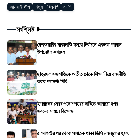
আওয়ামী লীগ
মিত্র
বিএনপি
এমপি
সংশ্লিষ্ট
ফেব্রুয়ারির মাঝামাঝি সময়ে নির্বাচনে একমত প্রধান
উপদেষ্টাঃ ফখরুল
ছাত্রদল সভাপতিকে অতীত থেকে শিক্ষা নিয়ে রাজনীতি
করার পরামর্শঃ শিবি...
ইশরাকের মেয়র পদে শপথের দাবিতে আবারো নগর
ভবনের সামনে বিক্ষোভ
৫ আগষ্টের পর থেকে পলাতক থাকা ডিসি নাজমুলের হঠাৎ