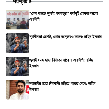
সংশ্লিষ্ট
"দেশ গড়তে জুলাই পদযাত্রা" কর্মসূচি ঘোষণা করলো
এনসিপি
স্বাধীনতা এনেছি, এবার সংস্কারও আনব: নাহিদ ইসলাম
জুলাই সনদ ছাড়া নির্বাচনে যাবে না এনসিপি: নাহিদ
ইসলাম
মহামারির মতো চাঁদাবাজি ছড়িয়ে পড়ছে দেশে: নাহিদ
ইসলাম