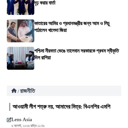
দৃঢ় করার বার্তা
কাতারের আমির ও প্রধানমন্ত্রীর জন্য আম ও লিচু
পাঠালেন খালেদা জিয়া
পশ্চিমা নীরবতা ভেঙে তালেবান সরকারকে প্রথম স্বীকৃতি
দিল রাশিয়া
রাজনীতি
/
আওয়ামী লীগ শত্রু নয়, আমাদের মিত্র: বিএনপির এমপি
Lens Asia
৬ আগস্ট, ২০২৬ রাত্রি ১১:৩৯