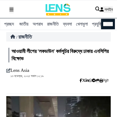
লগইন
প্রচ্ছদ
জাতীয়
অপরাধ
রাজনীতি
ব্যবসা
খেলাধুলা
প্রযুক্তি
বিশ্ব
ENG
রাজনীতি
/
আওয়ামী লীগের ‘লকডাউন’ কর্মসূচির বিরুদ্ধে ঢাকায় এনসিপির
বিক্ষোভ
Lens Asia
১৩ নভেম্বর, ২০২৫ সকাল ১২:১৯
প্রিন্ট