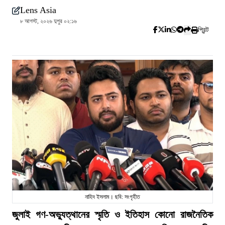
Lens Asia
৮ আগস্ট, ২০২৬ দুপুর ০২:১৬
প্রিন্ট
নাহিদ ইসলাম। ছবি: সংগৃহীত
জুলাই গণ-অভ্যুত্থানের স্মৃতি ও ইতিহাস কোনো রাজনৈতিক