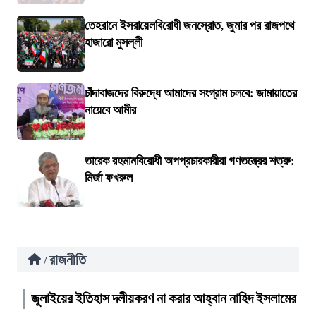
তেহরানে ইসরায়েলবিরোধী জনস্রোত, জুমার পর রাজপথে
হাজারো মুসল্লী
চাঁদাবাজদের বিরুদ্ধে আমাদের সংগ্রাম চলবে: জামায়াতের
নায়েবে আমীর
তারেক রহমানবিরোধী অপপ্রচারকারীরা গণতন্ত্রের শত্রু:
মির্জা ফখরুল
রাজনীতি
/
জুলাইয়ের ইতিহাস দলীয়করণ না করার আহ্বান নাহিদ ইসলামের