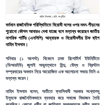
নাহিদ ইসলাম। ছবি: সংগৃহীত
বর্তমান রাজনৈতিক পরিস্থিতিতে বিরোধী দলের ওপর দমন-পীড়নের
পুরোনো কৌশল আবারও দেখা যাচ্ছে বলে মন্তব্য করেছেন জাতীয়
নাগরিক পার্টির (এনসিপি) আহ্বায়ক ও বিরোধীদলীয় চিফ হুইপ
নাহিদ ইসলাম।
শনিবার (১ আগস্ট) বিকেলে ঢাকা রিপোর্টার্স ইউনিটিতে
(ডিআরইউ) জুলাই অভ্যুত্থানে হিন্দু, বৌদ্ধ ও খ্রিস্টান
সম্প্রদায়ের অবদান নিয়ে আয়োজিত এক আলোচনা সভায় তিনি এ
মন্তব্য করেন।
নাহিদ ইসলাম বলেন, অতীতে ফ্যাসিবাদী সরকার সংখ্যালঘু
ইস্যুকে রাজনৈতিকভাবে ব্যবহার করে সমাজে বিভাজন তৈরি
করেছিল। কোনো ধর্মীয় বা জাতিগত সম্প্রদায়কে দলীয় বলয়ে