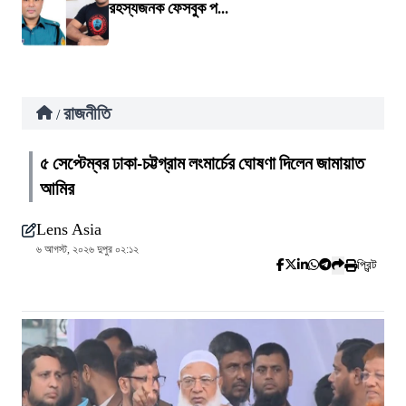
রহস্যজনক ফেসবুক প...
রাজনীতি
/
৫ সেপ্টেম্বর ঢাকা-চট্টগ্রাম লংমার্চের ঘোষণা দিলেন জামায়াত
আমির
Lens Asia
৬ আগস্ট, ২০২৬ দুপুর ০২:১২
প্রিন্ট