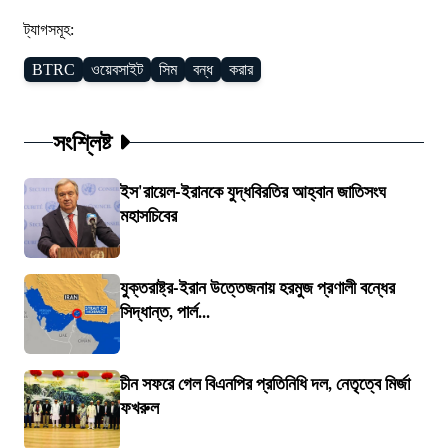
ট্যাগসমূহ:
BTRC
ওয়েবসাইট
সিম
বন্ধ
করার
সংশ্লিষ্ট
ইস'রায়েল-ইরানকে যুদ্ধবিরতির আহ্বান জাতিসংঘ
মহাসচিবের
যুক্তরাষ্ট্র-ইরান উত্তেজনায় হরমুজ প্রণালী বন্ধের
সিদ্ধান্ত, পার্ল...
চীন সফরে গেল বিএনপির প্রতিনিধি দল, নেতৃত্বে মির্জা
ফখরুল