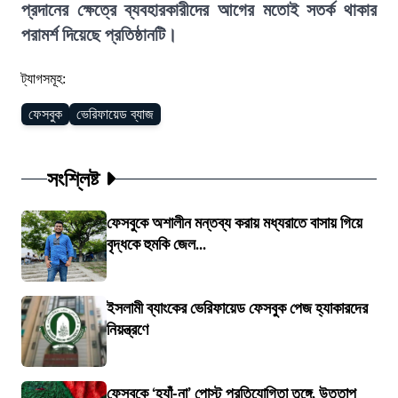
প্রদানের ক্ষেত্রে ব্যবহারকারীদের আগের মতোই সতর্ক থাকার
পরামর্শ দিয়েছে প্রতিষ্ঠানটি।
ট্যাগসমূহ:
ফেসবুক
ভেরিফায়েড ব্যাজ
সংশ্লিষ্ট
ফেসবুকে অশালীন মন্তব্য করায় মধ্যরাতে বাসায় গিয়ে
বৃদ্ধকে হুমকি জেল...
ইসলামী ব্যাংকের ভেরিফায়েড ফেসবুক পেজ হ্যাকারদের
নিয়ন্ত্রণে
ফেসবুকে ‘হ্যাঁ-না’ পোস্ট প্রতিযোগিতা তুঙ্গে, উত্তাপ