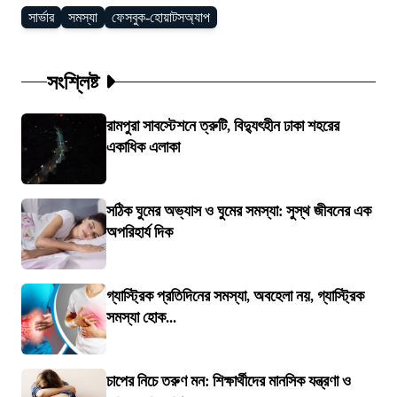
সার্ভার
সমস্যা
ফেসবুক-হোয়াটসঅ্যাপ
সংশ্লিষ্ট
রামপুরা সাবস্টেশনে ত্রুটি, বিদ্যুৎহীন ঢাকা শহরের
একাধিক এলাকা
সঠিক ঘুমের অভ্যাস ও ঘুমের সমস্যা: সুস্থ জীবনের এক
অপরিহার্য দিক
গ্যাস্ট্রিক প্রতিদিনের সমস্যা, অবহেলা নয়, গ্যাস্ট্রিক
সমস্যা হোক...
চাপের নিচে তরুণ মন: শিক্ষার্থীদের মানসিক যন্ত্রণা ও