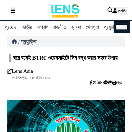
লগইন
প্রচ্ছদ
জাতীয়
অপরাধ
রাজনীতি
ব্যবসা
খেলাধুলা
প্রযুক্তি
বিশ্ব
ENG
প্রযুক্তি
/
ঘরে বসেই BTRC ওয়েবসাইটে সিম বন্ধ করার সহজ উপায়
Lens Asia
৩০ ডিসেম্বর, ২০২৫ রাত্রি ০৯:৩৫
প্রিন্ট