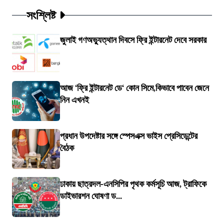
সংশ্লিষ্ট
জুলাই গণঅভ্যুত্থান দিবসে ফ্রি ইন্টারনেট দেবে সরকার
আজ ‘ফ্রি ইন্টারনেট ডে‘ কোন সিমে,কিভাবে পাবেন জেনে
নিন এখনই
প্রধান উপদেষ্টার সঙ্গে স্পেসএক্স ভাইস প্রেসিডেন্টের
বৈঠক
ঢাকায় ছাত্রদল-এনসিপির পৃথক কর্মসূচি আজ, ট্রাফিকে
ডাইভারশন ঘোষণা ড...