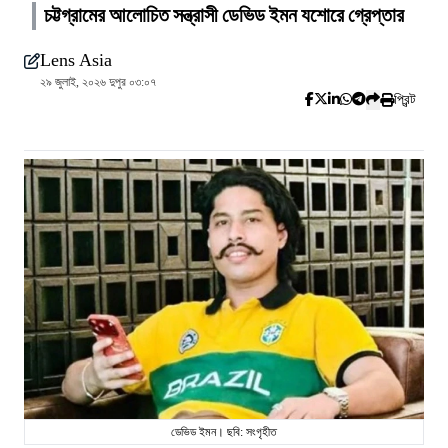
চট্টগ্রামের আলোচিত সন্ত্রাসী ডেভিড ইমন যশোরে গ্রেপ্তার
Lens Asia
২৯ জুলাই, ২০২৬ দুপুর ০৩:০৭
প্রিন্ট
ডেভিড ইমন। ছবি: সংগৃহীত