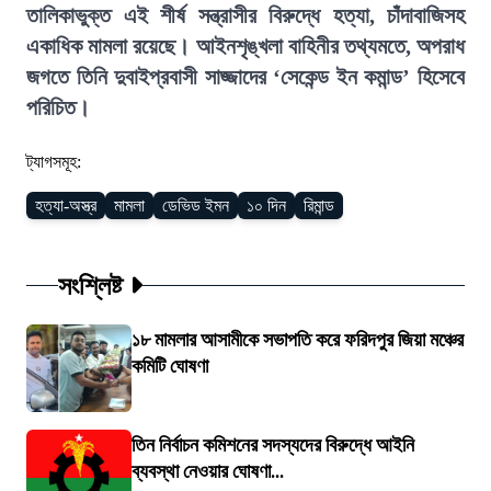
তালিকাভুক্ত এই শীর্ষ সন্ত্রাসীর বিরুদ্ধে হত্যা, চাঁদাবাজিসহ
একাধিক মামলা রয়েছে। আইনশৃঙ্খলা বাহিনীর তথ্যমতে, অপরাধ
জগতে তিনি দুবাইপ্রবাসী সাজ্জাদের ‘সেকেন্ড ইন কমান্ড’ হিসেবে
পরিচিত।
ট্যাগসমূহ:
হত্যা-অস্ত্র
মামলা
ডেভিড ইমন
১০ দিন
রিমান্ড
সংশ্লিষ্ট
১৮ মামলার আসামীকে সভাপতি করে ফরিদপুর জিয়া মঞ্চের
কমিটি ঘোষণা
তিন নির্বাচন কমিশনের সদস্যদের বিরুদ্ধে আইনি
ব্যবস্থা নেওয়ার ঘোষণা...