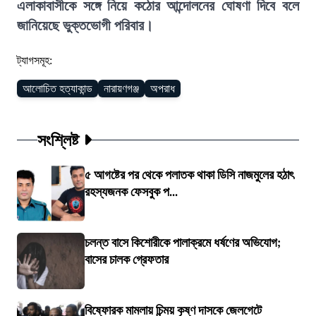
এলাকাবাসীকে সঙ্গে নিয়ে কঠোর আন্দোলনের ঘোষণা দিবে বলে
জানিয়েছে ভুক্তভোগী পরিবার।
ট্যাগসমূহ:
আলোচিত হত্যাকান্ড
নারায়ণগঞ্জ
অপরাধ
সংশ্লিষ্ট
৫ আগষ্টের পর থেকে পলাতক থাকা ডিসি নাজমুলের হঠাৎ
রহস্যজনক ফেসবুক প...
চলন্ত বাসে কিশোরীকে পালাক্রমে ধর্ষণের অভিযোগ;
বাসের চালক গ্রেফতার
বিষ্ফোরক মামলায় চিন্ময় কৃষ্ণ দাসকে জেলগেটে