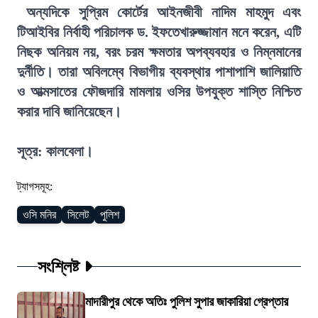
অন্যদিকে সুপ্রিম কোর্টের আইনজীবী নাদিম মাহমুদ এবং
টিআইবির নির্বাহী পরিচালক ড. ইফতেখারুজ্জামান মনে করেন, এটি
নিছক অনিয়ম নয়, বরং চরম ক্ষমতার অপব্যবহার ও নিম্নমানের
দুর্নীতি। তারা অবিলম্বে বিভাগীয় ব্যবস্থার পাশাপাশি জালিয়াতি
ও আত্মসাতের ফৌজদারি মামলায় ওসির উপযুক্ত শাস্তি নিশ্চিত
করার দাবি জানিয়েছেন।
সূত্র: কালবেলা।
ট্যাগসমূহ:
ওসি মনির
সিলেট
পুলিশ
সংশ্লিষ্ট
মাদারীপুর থেকে অতিঃ পুলিশ সুপার জাকারিয়া গ্রেপ্তার