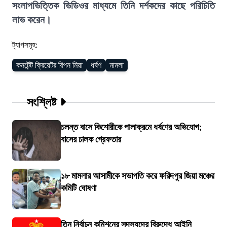
সংলাপভিত্তিক ভিডিওর মাধ্যমে তিনি দর্শকদের কাছে পরি
চিতি
লাভ করেন।
ট্যাগসমূহ:
কনটেন্ট ক্রিয়েটর রিপন মিয়া
ধর্ষণ
মামলা
সংশ্লিষ্ট
চলন্ত বাসে কিশোরীকে পালাক্রমে ধর্ষণের অভিযোগ;
বাসের চালক গ্রেফতার
১৮ মামলার আসামীকে সভাপতি করে ফরিদপুর জিয়া মঞ্চের
কমিটি ঘোষণা
তিন নির্বাচন কমিশনের সদস্যদের বিরুদ্ধে আইনি