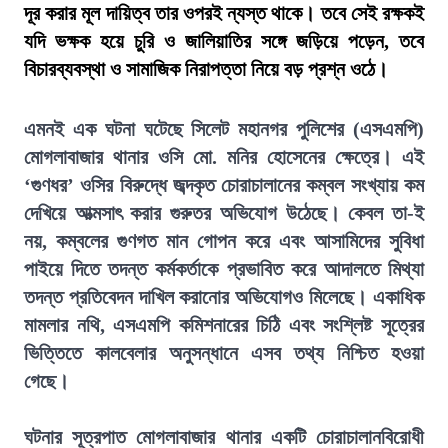
দূর করার মূল দায়িত্ব তার ওপরই ন্যস্ত থাকে। তবে সেই রক্ষকই
যদি ভক্ষক হয়ে চুরি ও জালিয়াতির সঙ্গে জড়িয়ে পড়েন, তবে
বিচারব্যবস্থা ও সামাজিক নিরাপত্তা নিয়ে বড় প্রশ্ন ওঠে।
এমনই এক ঘটনা ঘটেছে সিলেট মহানগর পুলিশের (এসএমপি)
মোগলাবাজার থানার ওসি মো. মনির হোসেনের ক্ষেত্রে। এই
‘গুণধর’ ওসির বিরুদ্ধে জব্দকৃত চোরাচালানের কম্বল সংখ্যায় কম
দেখিয়ে আত্মসাৎ করার গুরুতর অভিযোগ উঠেছে। কেবল তা-ই
নয়, কম্বলের গুণগত মান গোপন করে এবং আসামিদের সুবিধা
পাইয়ে দিতে তদন্ত কর্মকর্তাকে প্রভাবিত করে আদালতে মিথ্যা
তদন্ত প্রতিবেদন দাখিল করানোর অভিযোগও মিলেছে। একাধিক
মামলার নথি, এসএমপি কমিশনারের চিঠি এবং সংশ্লিষ্ট সূত্রের
ভিত্তিতে কালবেলার অনুসন্ধানে এসব তথ্য নিশ্চিত হওয়া
গেছে।
ঘটনার সূত্রপাত মোগলাবাজার থানার একটি চোরাচালানবিরোধী