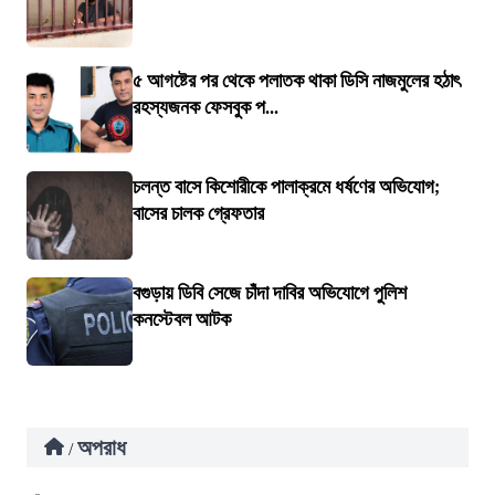
৫ আগষ্টের পর থেকে পলাতক থাকা ডিসি নাজমুলের হঠাৎ
রহস্যজনক ফেসবুক প...
চলন্ত বাসে কিশোরীকে পালাক্রমে ধর্ষণের অভিযোগ;
বাসের চালক গ্রেফতার
বগুড়ায় ডিবি সেজে চাঁদা দাবির অভিযোগে পুলিশ
কনস্টেবল আটক
অপরাধ
/