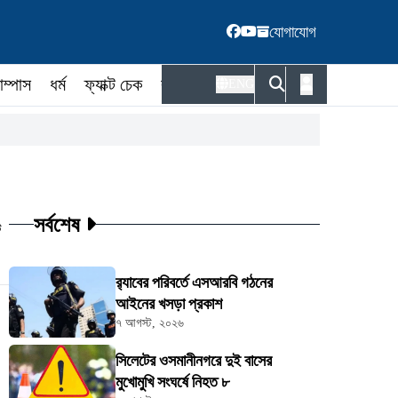
যোগাযোগ
াম্পাস
ধর্ম
ফ্যাক্ট চেক
কর্মকর্তা
ENG
সর্বশেষ
ট
র‍্যাবের পরিবর্তে এসআরবি গঠনের
আইনের খসড়া প্রকাশ
৭ আগস্ট, ২০২৬
সিলেটের ওসমানীনগরে দুই বাসের
মুখোমুখি সংঘর্ষে নিহত ৮