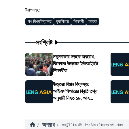
ট্যাগসমূহ:
গণ বিশ্ববিদ্যালয়
র‍্যাগিংয়ে
শিক্ষার্থী
আহত
সংশ্লিষ্ট
নতুনবাজার সড়কে অবরোধ,
বিক্ষোভে উত্তাল ইউআইইউ
শিক্ষার্থীরা
উত্তরা বিমান বিধ্বস্ত:
আইএসপিআরের বিবৃতি তথ্য
অনুযায়ী নিহত ১৮, আহ...
অপরাধ
/
/
কনটেন্ট ক্রিয়েটর রিপন মিয়ার বিরুদ্ধে ধর্ষণ মামলা