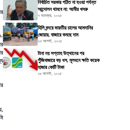
নির্বাচিত সরকার গঠিত না হওয়া পর্যন্ত
আন্দোলন থামবে না: আমীর খসরু
ের
৭ নভেম্বর, ২০২৫
হিলি বন্দরে ভারতীয় চালের আমদানির
জোয়ার, বাজারে কমছে দাম
ি-
২৩ আগস্ট, ২০২৫
ার
ার
টানা নয় সপ্তাহ উত্থানের পর
যে
পুঁজিবাজারে বড় ধস, মূলধনে ক্ষতি কয়েক
হাজার কোটি টাকা
১৬ আগস্ট, ২০২৫
ীর
য়,
মি