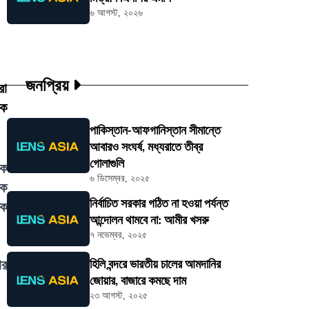
৬ আগস্ট, ২০২৬
জনপ্রিয়
রা
কে
পাকিস্তান-আফগানিস্তান সীমান্তে
আবারও সংঘর্ষ, মধ্যরাতে তীব্র
গোলাগুলি
িক
৬ ডিসেম্বর, ২০২৫
টক
নির্বাচিত সরকার গঠিত না হওয়া পর্যন্ত
িক
আন্দোলন থামবে না: আমীর খসরু
৭ নভেম্বর, ২০২৫
ার
হিলি বন্দরে ভারতীয় চালের আমদানির
জোয়ার, বাজারে কমছে দাম
২৩ আগস্ট, ২০২৫