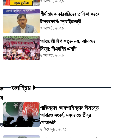
৭ আগস্ট, ২০২৬
শীর্ষ মাদক কারবারিদের তালিকা করবে
টাস্কফোর্স: স্বরাষ্ট্রমন্ত্রী
৭ আগস্ট, ২০২৬
আওয়ামী লীগ শত্রু নয়, আমাদের
মিত্র: বিএনপির এমপি
৬ আগস্ট, ২০২৬
জনপ্রিয়
িক
সে
পাকিস্তান-আফগানিস্তান সীমান্তে
আবারও সংঘর্ষ, মধ্যরাতে তীব্র
গোলাগুলি
হত
৬ ডিসেম্বর, ২০২৫