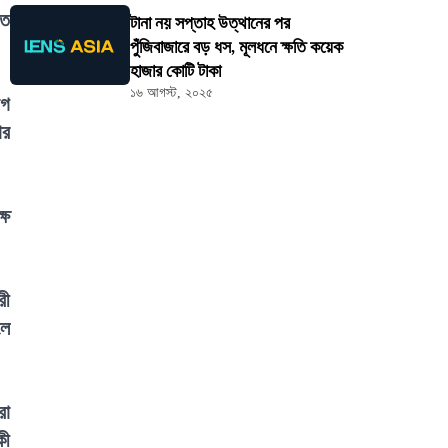
তে
টানা নয় সপ্তাহ উত্থানের পর
পুঁজিবাজারে বড় ধস, মূলধনে ক্ষতি কয়েক
হাজার কোটি টাকা
১৬ আগস্ট, ২০২৫
োগ
ার
্ষ
রী
লে
রা
কী