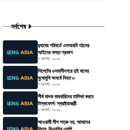
সর্বশেষ
ট
র‍্যাবের পরিবর্তে এসআরবি গঠনের
আইনের খসড়া প্রকাশ
৭ আগস্ট, ২০২৬
সিলেটের ওসমানীনগরে দুই বাসের
মুখোমুখি সংঘর্ষে নিহত ৮
৭ আগস্ট, ২০২৬
শীর্ষ মাদক কারবারিদের তালিকা করবে
টাস্কফোর্স: স্বরাষ্ট্রমন্ত্রী
৭ আগস্ট, ২০২৬
আওয়ামী লীগ শত্রু নয়, আমাদের
মিত্র: বিএনপির এমপি