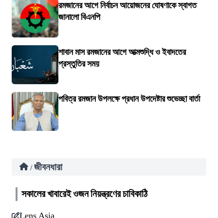
রমজানের আগে নির্বাচন আয়োজনের ঘোষণাকে স্বাগত
জানালো বিএনপি
শাবান মাস রমজানের আগে আত্মশুদ্ধি ও ইবাদতের
প্রস্তুতির সময়
পবিত্র রমজান উপলক্ষে প্রধান উপদেষ্টার শুভেচ্ছা বার্তা
জীবনধারা
/
সকালের খাবারেই ওজন নিয়ন্ত্রণের চাবিকাঠি
Lens Asia