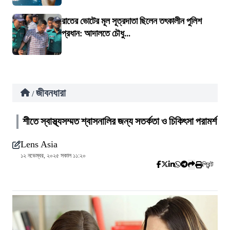
রাতের ভোটের মূল সূত্রদাতা ছিলেন তৎকালীন পুলিশ
প্রধান: আদালতে চৌধু...
জীবনধারা
/
শীতে স্বাস্থ্যসম্মত শ্বাসনালির জন্য সতর্কতা ও চিকিৎসা পরামর্শ
Lens Asia
১২ নভেম্বর, ২০২৫ সকাল ১১:২০
প্রিন্ট