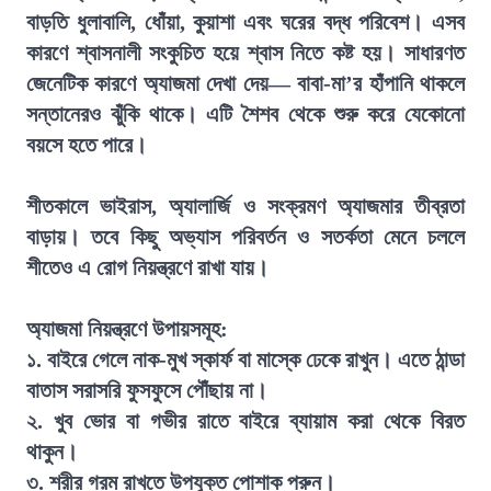
বাড়তি ধুলাবালি, ধোঁয়া, কুয়াশা এবং ঘরের বদ্ধ পরিবেশ। এসব
কারণে শ্বাসনালী সংকুচিত হয়ে শ্বাস নিতে কষ্ট হয়। সাধারণত
জেনেটিক কারণে অ্যাজমা দেখা দেয়— বাবা-মা’র হাঁপানি থাকলে
সন্তানেরও ঝুঁকি থাকে। এটি শৈশব থেকে শুরু করে যেকোনো
বয়সে হতে পারে।
শীতকালে ভাইরাস, অ্যালার্জি ও সংক্রমণ অ্যাজমার তীব্রতা
বাড়ায়। তবে কিছু অভ্যাস পরিবর্তন ও সতর্কতা মেনে চললে
শীতেও এ রোগ নিয়ন্ত্রণে রাখা যায়।
অ্যাজমা নিয়ন্ত্রণে উপায়সমূহ:
১. বাইরে গেলে নাক-মুখ স্কার্ফ বা মাস্কে ঢেকে রাখুন। এতে ঠান্ডা
বাতাস সরাসরি ফুসফুসে পৌঁছায় না।
২. খুব ভোর বা গভীর রাতে বাইরে ব্যায়াম করা থেকে বিরত
থাকুন।
৩. শরীর গরম রাখতে উপযুক্ত পোশাক পরুন।