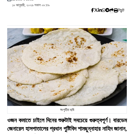
১৮ জানুয়ারী, ২০২৬ সকাল ০৮:৪৯
প্রিন্ট
সংগৃহীত ছবি
ওজন কমাতে চাইলে দিনের শুরুটাই সবচেয়ে গুরুত্বপূর্ণ। বারডেম
জেনারেল হাসপাতালের প্রধান পুষ্টিবিদ শামছুন্নাহার নাহিদ জানান,