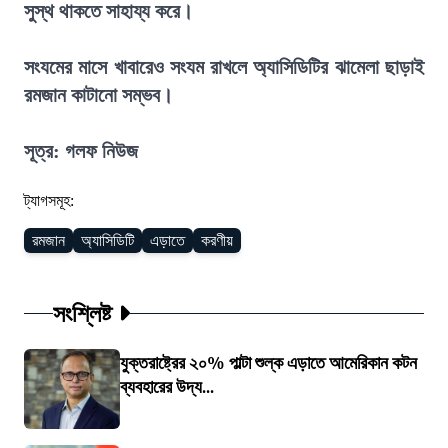
সুস্থ থাকতে সাহায্য করে।
সংযমের মাসে খাবারেও সংযম রাখলে অ্যাসিডিটির ঝামেলা ছাড়াই
রমজান কাটানো সম্ভব।
সূত্র: গলফ নিউজ
ট্যাগসমূহ:
রমজান
অ্যাসিডিটি
এড়াতে
করণীয়
সংশ্লিষ্ট
যুক্তরাষ্ট্রের ২০% পাল্টা শুল্ক এড়াতে আমেরিকান কটন
ব্যবহারের উদ্য...