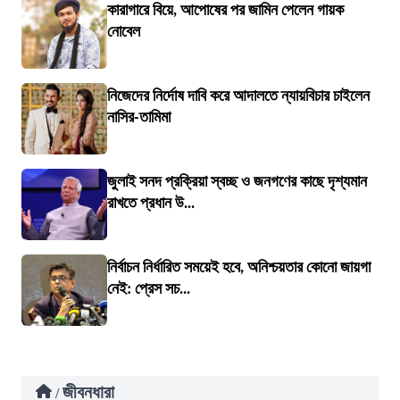
কারাগারে বিয়ে, আপোষের পর জামিন পেলেন গায়ক
নোবেল
নিজেদের নির্দোষ দাবি করে আদালতে ন্যায়বিচার চাইলেন
নাসির-তামিমা
জুলাই সনদ প্রক্রিয়া স্বচ্ছ ও জনগণের কাছে দৃশ্যমান
রাখতে প্রধান উ...
নির্বাচন নির্ধারিত সময়েই হবে, অনিশ্চয়তার কোনো জায়গা
নেই: প্রেস সচ...
জীবনধারা
/