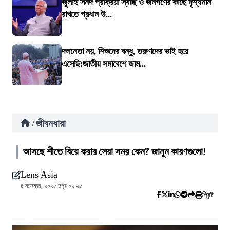
জুলাই সনদ প্রক্রিয়া স্বচ্ছ ও জনগণের কাছে দৃশ্যমান
রাখতে প্রধান উ...
দলনেতা নয়, শিশুদের বন্ধু, তরুণদের ভাই হয়ে
এসেছি:জাতীয় সমাবেশে জাম...
জীবনধারা
/
আসছে শীতে বিয়ে করার সেরা সময় কেন? জানুন কারণগুলো!
Lens Asia
৪ নভেম্বর, ২০২৫ দুপুর ০২:২৫
প্রিন্ট