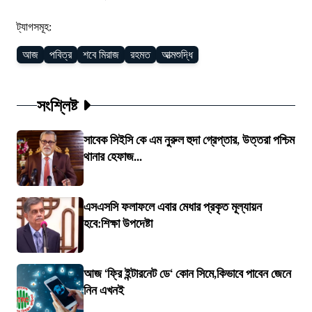
ট্যাগসমূহ:
আজ
পবিত্র
শবে মিরাজ
রহমত
আত্মশুদ্ধি
সংশ্লিষ্ট
সাবেক সিইসি কে এম নুরুল হুদা গ্রেপ্তার, উত্তরা পশ্চিম
থানার হেফাজ...
এসএসসি ফলাফলে এবার মেধার প্রকৃত মূল্যায়ন
হবে:শিক্ষা উপদেষ্টা
আজ ‘ফ্রি ইন্টারনেট ডে‘ কোন সিমে,কিভাবে পাবেন জেনে
নিন এখনই