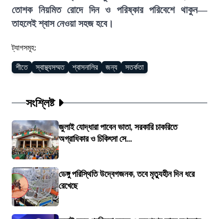
তোশক নিয়মিত রোদে দিন ও পরিষ্কার পরিবেশে থাকুন—
তাহলেই শ্বাস নেওয়া সহজ হবে।
ট্যাগসমূহ:
শীতে
স্বাস্থ্যসম্মত
শ্বাসনালির
জন্য
সতর্কতা
সংশ্লিষ্ট
জুলাই যোদ্ধারা পাবেন ভাতা, সরকারি চাকরিতে
অগ্রাধিকার ও চিকিৎসা সে...
ডেঙ্গু পরিস্থিতি উদ্বেগজনক, তবে মৃত্যুহীন দিন ধরে
রেখেছে