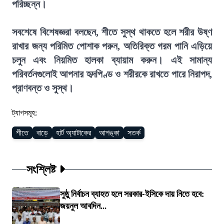
পরিচ্ছন্ন।
সবশেষে বিশেষজ্ঞরা বলছেন, শীতে সুস্থ থাকতে হলে শরীর উষ্ণ
রাখার জন্য পরিমিত পোশাক পরুন, অতিরিক্ত গরম পানি এড়িয়ে
চলুন এবং নিয়মিত হালকা ব্যায়াম করুন। এই সামান্য
পরিবর্তনগুলোই আপনার হৃদপিণ্ড ও শরীরকে রাখতে পারে নিরাপদ,
প্রাণবন্ত ও সুস্থ।
ট্যাগসমূহ:
শীতে
বাড়ে
হার্ট অ্যাটাকের
আশঙ্কা
সতর্ক
সংশ্লিষ্ট
সুষ্ঠু নির্বাচন ব্যাহত হলে সরকার-ইসিকে দায় নিতে হবে:
জয়নুল আবদিন...