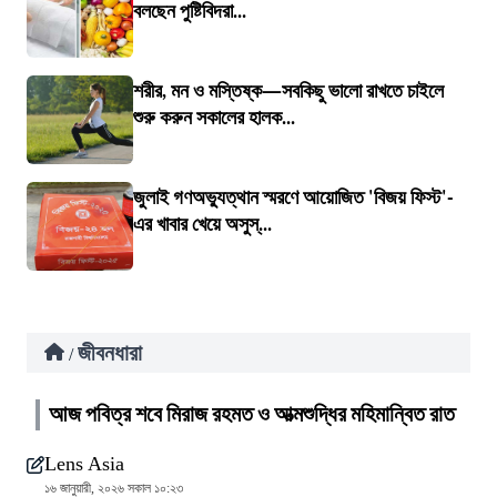
বলছেন পুষ্টিবিদরা...
শরীর, মন ও মস্তিষ্ক—সবকিছু ভালো রাখতে চাইলে
শুরু করুন সকালের হালক...
জুলাই গণঅভ্যুত্থান স্মরণে আয়োজিত 'বিজয় ফিস্ট'-
এর খাবার খেয়ে অসুস্...
জীবনধারা
/
আজ পবিত্র শবে মিরাজ রহমত ও আত্মশুদ্ধির মহিমান্বিত রাত
Lens Asia
১৬ জানুয়ারী, ২০২৬ সকাল ১০:২৩