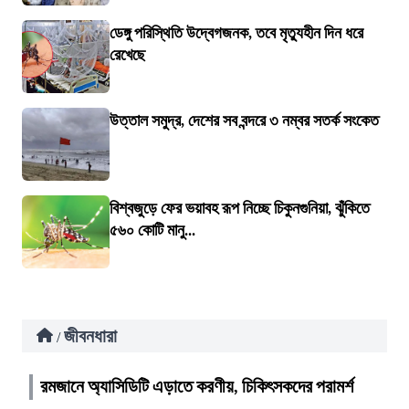
ডেঙ্গু পরিস্থিতি উদ্বেগজনক, তবে মৃত্যুহীন দিন ধরে
রেখেছে
উত্তাল সমুদ্র, দেশের সব বন্দরে ৩ নম্বর সতর্ক সংকেত
বিশ্বজুড়ে ফের ভয়াবহ রূপ নিচ্ছে চিকুনগুনিয়া, ঝুঁকিতে
৫৬০ কোটি মানু...
জীবনধারা
/
রমজানে অ্যাসিডিটি এড়াতে করণীয়, চিকিৎসকদের পরামর্শ