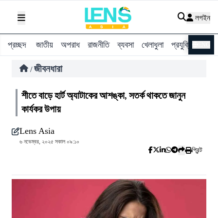
লগইন
প্রচ্ছদ
জাতীয়
অপরাধ
রাজনীতি
ব্যবসা
খেলাধুলা
প্রযুক্তি
বিশ্ব
ENG
জীবনধারা
/
শীতে বাড়ে হার্ট অ্যাটাকের আশঙ্কা, সতর্ক থাকতে জানুন
কার্যকর উপায়
Lens Asia
৬ নভেম্বর, ২০২৫ সকাল ০৯:১০
প্রিন্ট