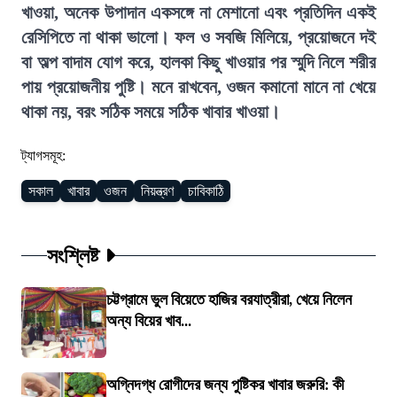
খাওয়া, অনেক উপাদান একসঙ্গে না মেশানো এবং প্রতিদিন একই
রেসিপিতে না থাকা ভালো। ফল ও সবজি মিলিয়ে, প্রয়োজনে দই
বা অল্প বাদাম যোগ করে, হালকা কিছু খাওয়ার পর স্মুদি নিলে শরীর
পায় প্রয়োজনীয় পুষ্টি। মনে রাখবেন, ওজন কমানো মানে না খেয়ে
থাকা নয়, বরং সঠিক সময়ে সঠিক খাবার খাওয়া।
ট্যাগসমূহ:
সকাল
খাবার
ওজন
নিয়ন্ত্রণ
চাবিকাঠি
সংশ্লিষ্ট
চট্টগ্রামে ভুল বিয়েতে হাজির বরযাত্রীরা, খেয়ে নিলেন
অন্য বিয়ের খাব...
অগ্নিদগ্ধ রোগীদের জন্য পুষ্টিকর খাবার জরুরি: কী