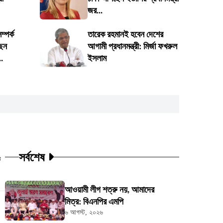
জর...
্পর্ক
তারেক রহমানই হবেন দেশের
েন
আগামী প্রধানমন্ত্রী: মির্জা ফখরুল
.
ইসলাম
সর্বশেষ
ট
আওয়ামী লীগ শত্রু নয়, আমাদের
মিত্র: বিএনপির এমপি
৬ আগস্ট, ২০২৬