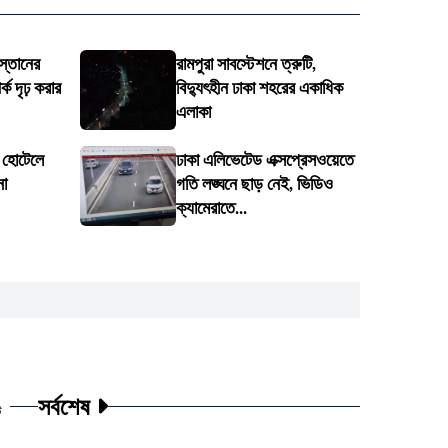
স্তানের
রামপুরা সাবস্টেশনে ত্রুটি,
ক দৃঢ় করার
বিদ্যুৎহীন ঢাকা শহরের একাধিক
এলাকা
ে হোটেলে
ঢাকা এলিভেটেড এক্সপ্রেসওয়েতে
না
গতি লঙ্ঘনে ছাড় নেই, ভিডিও
ক্যামেরাতে...
সর্বশেষ
ট