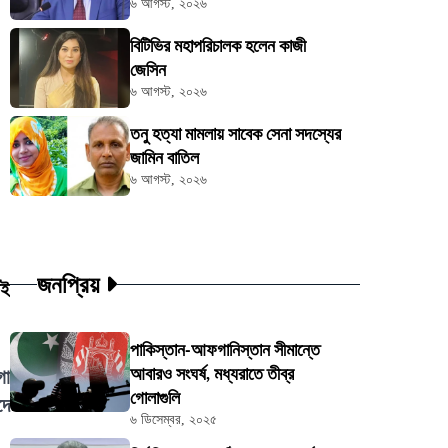
৬ আগস্ট, ২০২৬
বিটিভির মহাপরিচালক হলেন কাজী
জেসিন
৬ আগস্ট, ২০২৬
তনু হত্যা মামলায় সাবেক সেনা সদস্যের
জামিন বাতিল
৬ আগস্ট, ২০২৬
জনপ্রিয়
াই
পাকিস্তান-আফগানিস্তান সীমান্তে
আবারও সংঘর্ষ, মধ্যরাতে তীব্র
গো
গোলাগুলি
দে
৬ ডিসেম্বর, ২০২৫