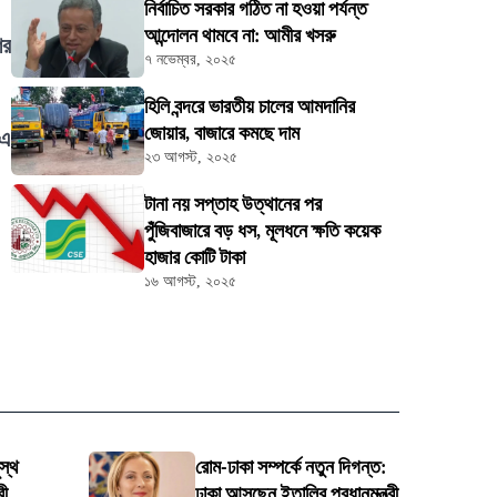
নির্বাচিত সরকার গঠিত না হওয়া পর্যন্ত
আন্দোলন থামবে না: আমীর খসরু
ির
৭ নভেম্বর, ২০২৫
হিলি বন্দরে ভারতীয় চালের আমদানির
জোয়ার, বাজারে কমছে দাম
 এ
২৩ আগস্ট, ২০২৫
টানা নয় সপ্তাহ উত্থানের পর
পুঁজিবাজারে বড় ধস, মূলধনে ক্ষতি কয়েক
হাজার কোটি টাকা
১৬ আগস্ট, ২০২৫
স্থ
রোম-ঢাকা সম্পর্কে নতুন দিগন্ত:
রী
ঢাকা আসছেন ইতালির প্রধানমন্ত্রী