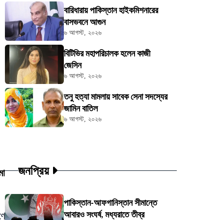
বারিধারায় পাকিস্তান হাইকমিশনারের
বাসভবনে আগুন
৬ আগস্ট, ২০২৬
বিটিভির মহাপরিচালক হলেন কাজী
জেসিন
৬ আগস্ট, ২০২৬
তনু হত্যা মামলায় সাবেক সেনা সদস্যের
জামিন বাতিল
৬ আগস্ট, ২০২৬
জনপ্রিয়
মা
পাকিস্তান-আফগানিস্তান সীমান্তে
আবারও সংঘর্ষ, মধ্যরাতে তীব্র
ণে