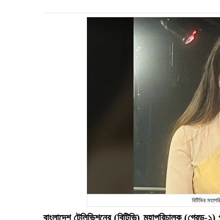
বিটিভির মহাপ
বাংলাদেশ টেলিভিশনের (বিটিভি) মহাপরিচালক (গ্রেড-১)