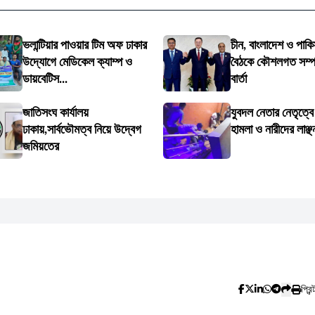
ভলান্টিয়ার পাওয়ার টিম অফ ঢাকার
চীন, বাংলাদেশ ও পাকি
উদ্যোগে মেডিকেল ক্যাম্প ও
বৈঠকে কৌশলগত সম্পর্
ডায়বেটিস...
বার্তা
জাতিসংঘ কার্যালয়
যুবদল নেতার নেতৃত্ব
ঢাকায়,সার্বভৌমত্ব নিয়ে উদ্বেগ
হামলা ও নারীদের লাঞ্ছ
জমিয়তের
প্রিন্