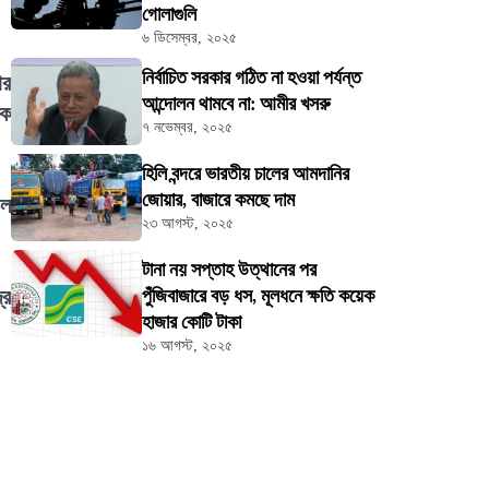
গোলাগুলি
৬ ডিসেম্বর, ২০২৫
নির্বাচিত সরকার গঠিত না হওয়া পর্যন্ত
ার
আন্দোলন থামবে না: আমীর খসরু
িক
৭ নভেম্বর, ২০২৫
হিলি বন্দরে ভারতীয় চালের আমদানির
জোয়ার, বাজারে কমছে দাম
াল
২৩ আগস্ট, ২০২৫
টানা নয় সপ্তাহ উত্থানের পর
্র
পুঁজিবাজারে বড় ধস, মূলধনে ক্ষতি কয়েক
হাজার কোটি টাকা
১৬ আগস্ট, ২০২৫