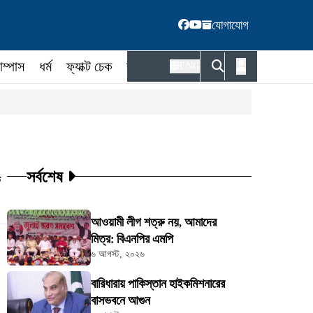
যোগাযোগ
াম্পাস
ধর্ম
ফ্যাক্ট চেক
কর্মকর্তা
ENG
সর্বশেষ
ট
আওয়ামী লীগ শত্রু নয়, আমাদের
মিত্র: বিএনপির এমপি
৬ আগস্ট, ২০২৬
বারিধারায় পাকিস্তান হাইকমিশনারের
বাসভবনে আগুন