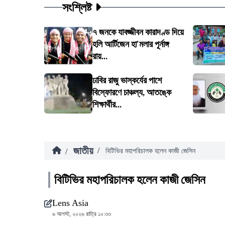
সংশ্লিষ্ট
৭ জনকে যাবজ্জীবন কারাদণ্ড দিয়ে
হলি আর্টিজেন হা'মলার পূর্নাঙ্গ
রায়...
ঢাবির রাজু ভাস্কর্যের পাশে
বিস্ফোরণে চাঞ্চল্য, আতঙ্কে
শিক্ষার্থীর...
জাতীয়
/
/
বিটিভির মহাপরিচালক হলেন কাজী জেসিন
বিটিভির মহাপরিচালক হলেন কাজী জেসিন
Lens Asia
৬ আগস্ট, ২০২৬ রাত্রি ১০:৩৩