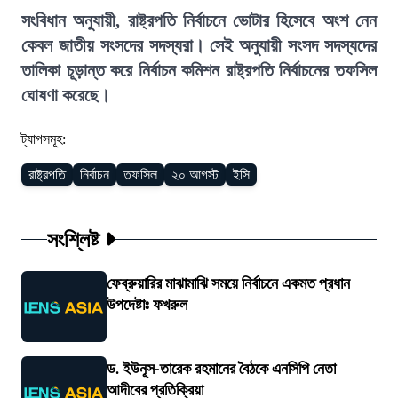
সংবিধান অনুযায়ী, রাষ্ট্রপতি নির্বাচনে ভোটার হিসেবে অংশ নেন
কেবল জাতীয় সংসদের সদস্যরা। সেই অনুযায়ী সংসদ সদস্যদের
তালিকা চূড়ান্ত করে নির্বাচন কমিশন রাষ্ট্রপতি নির্বাচনের তফসিল
ঘোষণা করেছে।
ট্যাগসমূহ:
রাষ্ট্রপতি
নির্বাচন
তফসিল
২০ আগস্ট
ইসি
সংশ্লিষ্ট
ফেব্রুয়ারির মাঝামাঝি সময়ে নির্বাচনে একমত প্রধান
উপদেষ্টাঃ ফখরুল
ড. ইউনূস-তারেক রহমানের বৈঠকে এনসিপি নেতা
আদীবের প্রতিক্রিয়া