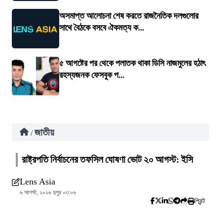
অসমাপ্ত আলোচনা শেষ করতে রাজনৈতিক দলগুলোর
সাথে বৈঠকে বসবে ঐকমত্য ক...
৫ আগষ্টের পর থেকে পলাতক থাকা ডিসি নাজমুলের হঠাৎ
রহস্যজনক ফেসবুক প...
জাতীয়
/
রাষ্ট্রপতি নির্বাচনের তফসিল ঘোষণা ভোট ২০ আগস্ট: ইসি
Lens Asia
৬ আগস্ট, ২০২৬ দুপুর ০৩:০৬
প্রিন্ট