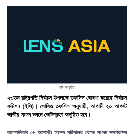
ছবি: সংগৃহীত
২৩তম রাষ্ট্রপতি নির্বাচন উপলক্ষে তফসিল ঘোষণা করেছে নির্বাচন
কমিশন (ইসি)। ঘোষিত তফসিল অনুযায়ী, আগামী ২০ আগস্ট
জাতীয় সংসদ ভবনে ভোটগ্রহণ অনুষ্ঠিত হবে।
বৃহস্পতিবার (৬ আগস্ট) সংসদ সচিবালয় থেকে সংসদ সদস্যদের