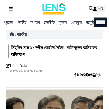
লগইন
প্রচ্ছদ
জাতীয়
অপরাধ
রাজনীতি
ব্যবসা
খেলাধুলা
প্রযুক্তি
বিশ্ব
ENG
জাতীয়
/
সিইসির সঙ্গে ১১ দলীয় জোটের বৈঠক, ভোটকেন্দ্রে অনিয়মের
অভিযোগ
Lens Asia
১২ ফেব্রুয়ারি, ২০২৬ সন্ধ্যা ০৬:৩৫
প্রিন্ট