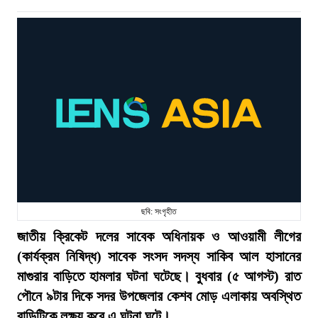
ছবি: সংগৃহীত
জাতীয় ক্রিকেট দলের সাবেক অধিনায়ক ও আওয়ামী লীগের
(কার্যক্রম নিষিদ্ধ) সাবেক সংসদ সদস্য সাকিব আল হাসানের
মাগুরার বাড়িতে হামলার ঘটনা ঘটেছে। বুধবার (৫ আগস্ট) রাত
পৌনে ৯টার দিকে সদর উপজেলার কেশব মোড় এলাকায় অবস্থিত
বাড়িটিকে লক্ষ্য করে এ ঘটনা ঘটে।