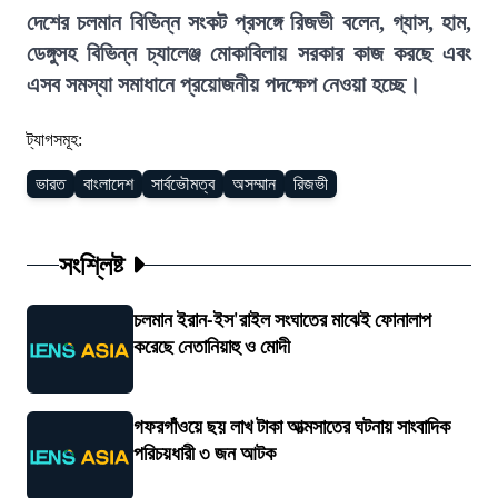
দেশের চলমান বিভিন্ন সংকট প্রসঙ্গে রিজভী বলেন, গ্যাস, হাম,
ডেঙ্গুসহ বিভিন্ন চ্যালেঞ্জ মোকাবিলায় সরকার কাজ করছে এবং
এসব সমস্যা সমাধানে প্রয়োজনীয় পদক্ষেপ নেওয়া হচ্ছে।
ট্যাগসমূহ:
ভারত
বাংলাদেশ
সার্বভৌমত্ব
অসম্মান
রিজভী
সংশ্লিষ্ট
চলমান ইরান-ইস'রাইল সংঘাতের মাঝেই ফোনালাপ
করেছে নেতানিয়াহু ও মোদী
গফরগাঁওয়ে ছয় লাখ টাকা আত্মসাতের ঘটনায় সাংবাদিক
পরিচয়ধারী ৩ জন আটক