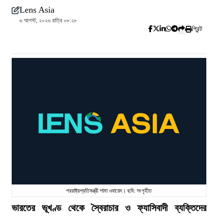
Lens Asia
৬ আগস্ট, ২০২৬ রাত্রি ০৮:২৮
প্রিন্ট
পররাষ্ট্রপ্রতিমন্ত্রী শামা ওবায়েদ। ছবি: সংগৃহীত
ভারতের ভূখণ্ড থেকে স্বৈরাচার ও ফ্যাসিবাদী ব্যক্তিদের