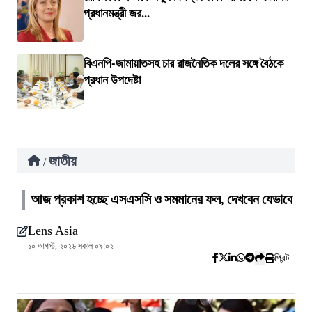
প্রধানমন্ত্রী জর...
বিএনপি-জামায়াতসহ চার রাজনৈতিক দলের সঙ্গে বৈঠকে
প্রধান উপদেষ্টা
জাতীয়
/
আজ প্রকাশ হচ্ছে এসএসসি ও সমমানের ফল, দেখবেন যেভাবে
Lens Asia
১০ আগস্ট, ২০২৬ সকাল ০৯:০২
প্রিন্ট