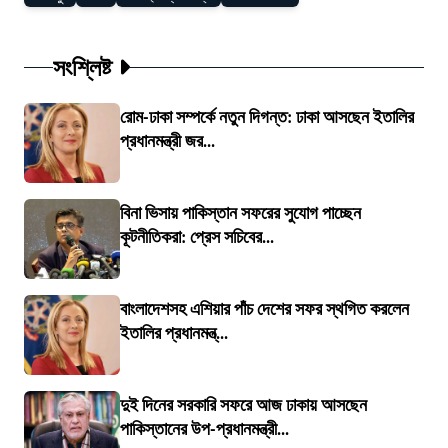
সংশ্লিষ্ট
রোম-ঢাকা সম্পর্কে নতুন দিগন্ত: ঢাকা আসছেন ইতালির
প্রধানমন্ত্রী জর...
বিনা ভিসায় পাকিস্তান সফরের সুযোগ পাচ্ছেন
কূটনীতিকরা: প্রেস সচিবের...
বাংলাদেশসহ এশিয়ার পাঁচ দেশের সফর স্থগিত করলেন
ইতালির প্রধানমন্ত্...
দুই দিনের সরকারি সফরে আজ ঢাকায় আসছেন
পাকিস্তানের উপ-প্রধানমন্ত্রী...