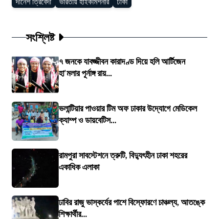
দীনেশ ত্রিবেদী
ভারতীয় হাইকমিশনার
ঢাকা
সংশ্লিষ্ট
৭ জনকে যাবজ্জীবন কারাদণ্ড দিয়ে হলি আর্টিজেন
হা'মলার পূর্নাঙ্গ রায়...
ভলান্টিয়ার পাওয়ার টিম অফ ঢাকার উদ্যোগে মেডিকেল
ক্যাম্প ও ডায়বেটিস...
রামপুরা সাবস্টেশনে ত্রুটি, বিদ্যুৎহীন ঢাকা শহরের
একাধিক এলাকা
ঢাবির রাজু ভাস্কর্যের পাশে বিস্ফোরণে চাঞ্চল্য, আতঙ্কে
শিক্ষার্থীর...