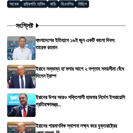
সাবেক
রাষ্ট্রপতি হামিদ
বাড়ি
বিএনপির
মিছিল
সংশ্লিষ্ট
বাংলাদেশের ইতিহাসে ১৬ই জুন একটি কালো দিবস:
তারেক রহমান
ইরানে সম্ভাব্য হা'মলার আগে ২ সপ্তাহ সময়সীমা বেঁধে
দিলেন ট্রাম্প
ইরানের উপর আরও শক্তিশালী হামলার নির্দেশ ইসরায়েলি
প্রতিরক্ষামন্ত্র...
ইরানের পারমাণবিক স্থাপনা লক্ষ্য করে যুক্তরাষ্ট্রের