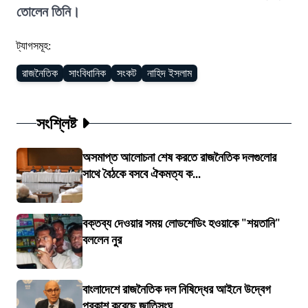
তোলেন তিনি।
ট্যাগসমূহ:
রাজনৈতিক
সাংবিধানিক
সংকট
নাহিদ ইসলাম
সংশ্লিষ্ট
অসমাপ্ত আলোচনা শেষ করতে রাজনৈতিক দলগুলোর
সাথে বৈঠকে বসবে ঐকমত্য ক...
বক্তব্য দেওয়ার সময় লোডশেডিং হওয়াকে "শয়তানি"
বললেন নুর
বাংলাদেশে রাজনৈতিক দল নিষিদ্ধের আইনে উদ্বেগ
প্রকাশ করেছে জাতিসংঘ