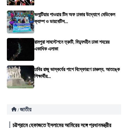
ভলান্টিয়ার পাওয়ার টিম অফ ঢাকার উদ্যোগে মেডিকেল
ক্যাম্প ও ডায়বেটিস...
রামপুরা সাবস্টেশনে ত্রুটি, বিদ্যুৎহীন ঢাকা শহরের
একাধিক এলাকা
ঢাবির রাজু ভাস্কর্যের পাশে বিস্ফোরণে চাঞ্চল্য, আতঙ্কে
শিক্ষার্থীর...
জাতীয়
/
চট্টগ্রামে হেফাজতে ইসলামের আমিরের সঙ্গে প্রধানমন্ত্রীর