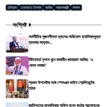
চট্টগ্রাম
হেফাজতে ইসলাম
আমির
প্রধানমন্ত্রী
সাক্ষাৎ
সংশ্লিষ্ট
অর্থনীতির সৃজনশীলতা ধ্বংসের অভিযোগ ফ্যাসিবাদমুক্ত
ব্যবসার আহ্বান...
মিটফোর্ডে নৃশংস খুনে ভাষাহীন জামায়াত আমির: ‘এ
কেমন সমাজ!’
প্রধান উপদেষ্টার সঙ্গে স্পেসএক্স ভাইস প্রেসিডেন্টের
বৈঠক
জাতিসংঘের মানবাধিকার অফিস বন্ধে কঠোর আন্দোলনের