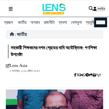
লগইন
প্রচ্ছদ
জাতীয়
অপরাধ
রাজনীতি
ব্যবসা
খেলাধুলা
প্রযুক্তি
বিশ্ব
ENG
জাতীয়
/
সহকারী শিক্ষকদের দশম গ্রেডের দাবি অযৌক্তিক: গণশিক্ষা
উপদেষ্টা
Lens Asia
৮ নভেম্বর, ২০২৫ রাত্রি ০৯:৪৭
প্রিন্ট