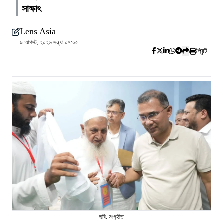
সাক্ষাৎ
Lens Asia
৯ আগস্ট, ২০২৬ সন্ধ্যা ০৭:০৫
প্রিন্ট
ছবি: সংগৃহীত