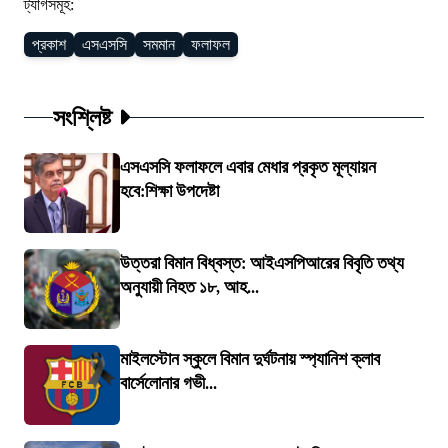
ট্যাগসমূহ:
প্রকাশ
এসএসসি
সমমান
ফলাফল
সংশ্লিষ্ট
এসএসসি ফলাফলে এবার মেধার প্রকৃত মূল্যায়ন
হবে:শিক্ষা উপদেষ্টা
উত্তরা বিমান বিধ্বস্ত: আইএসপিআরের বিবৃতি তথ্য
অনুযায়ী নিহত ১৮, আহ...
মাইলস্টোন স্কুলে বিমান দুর্ঘটনায় স্প্যানিশ ক্লাব
বার্সেলোনার গভী...