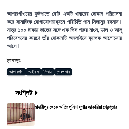
আগারগাঁওয়ের ফুটপাতে ছোট একটি খাবারের দোকান পরিচালনা
করে সামাজিক যোগাযোগমাধ্যমে পরিচিতি পান মিজানুর রহমান।
মাত্র ১০০ টাকায় ভাতের সঙ্গে এক পিস গরুর মাংস, ডাল ও আলু
পরিবেশনের কারণে তাঁর দোকানটি অনলাইনে ব্যাপক আলোচনায়
আসে।
ট্যাগসমূহ:
আগারগাঁও
ভাইরাল
মিজান
গ্রেপ্তার
সংশ্লিষ্ট
মাদারীপুর থেকে অতিঃ পুলিশ সুপার জাকারিয়া গ্রেপ্তার