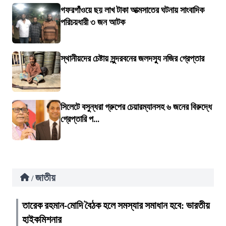
গফরগাঁওয়ে ছয় লাখ টাকা আত্মসাতের ঘটনায় সাংবাদিক
পরিচয়ধারী ৩ জন আটক
স্থানীয়দের চেষ্টায় সুন্দরবনের জলদস্যু নজির গ্রেপ্তার
সিলেটে বসুন্ধরা গ্রুপের চেয়ারম্যানসহ ৬ জনের বিরুদ্ধে
গ্রেপ্তারি প...
জাতীয়
/
তারেক রহমান-মোদি বৈঠক হলে সমস্যার সমাধান হবে: ভারতীয়
হাইকমিশনার