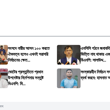
সংসদে নারীর আসন ১০০ করতে
এনসিসি গঠনে জবাবদি
ঐকমত্য হলেও এখনই সরাসরি
ভিত্তি নাহ থাকায় এ
নির্বাচনের ক্ষেত...
বিএনপি: সালাউদ্দ...
ভোটের প্রস্তুতিতে প্রধান
সংস্কারহীন নির্বাচন 
উপদেষ্টার নির্দেশনায় সন্তুষ্ট
ব্যর্থ করবে: হাসনাত 
বিএনপি: মি...
কাশ