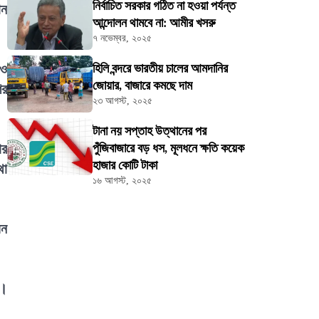
নির্বাচিত সরকার গঠিত না হওয়া পর্যন্ত
ান
আন্দোলন থামবে না: আমীর খসরু
৭ নভেম্বর, ২০২৫
জও
হিলি বন্দরে ভারতীয় চালের আমদানির
জোয়ার, বাজারে কমছে দাম
ের
২৩ আগস্ট, ২০২৫
টানা নয় সপ্তাহ উত্থানের পর
ার
পুঁজিবাজারে বড় ধস, মূলধনে ক্ষতি কয়েক
হাজার কোটি টাকা
থা
১৬ আগস্ট, ২০২৫
য়ন
ন।