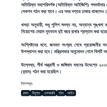
অতিরিক্ত মহাপরিদর্শক (অতিরিক্ত আইজিপি) পদমর্যাদার 
সেকশন গঠন করা যাবে। এর সদর দপ্তর ঢাকায় থাকলেও দ
খসড়া অনুযায়ী, শুধু পুলিশ সদস্য নয়, অন্যান্য শৃঙ্খল
নিয়োগের মেয়াদ ন্যূনতম দুই বছর রাখার প্রস্তাব করা হয়
সংশ্লিষ্টদের মতে, জনমত সংগ্রহ শেষে প্রয়োজনীয় 
উপস্থাপন করা হবে। মন্ত্রিসভার অনুমোদন পেলে বিলটি 
উল্লেখ্য, শীর্ষ সন্ত্রাসী ও জঙ্গিবাদ দমনের উদ্দেশ্যে 
(র‍্যাব) গঠন করা হয়েছিল।
ট্যাগসমূহ:
র‍্যাব
বিলুপ্ত
এসআরবি
গঠন
আইন