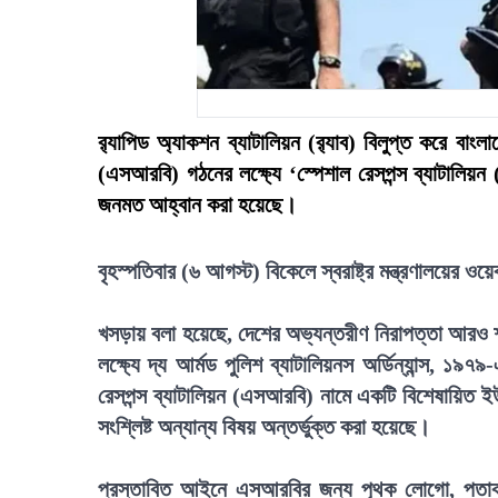
র‍্যাপিড অ্যাকশন ব্যাটালিয়ন (র‍্যাব) বিলুপ্ত করে বাং
(এসআরবি) গঠনের লক্ষ্যে ‘স্পেশাল রেসপন্স ব্যাটা
জনমত আহ্বান করা হয়েছে।
বৃহস্পতিবার (৬ আগস্ট) বিকেলে স্বরাষ্ট্র মন্ত্রণালয়ের
খসড়ায় বলা হয়েছে, দেশের অভ্যন্তরীণ নিরাপত্তা আরও শক্
লক্ষ্যে দ্য আর্মড পুলিশ ব্যাটালিয়নস অর্ডিন্যান্স, ১
রেসপন্স ব্যাটালিয়ন (এসআরবি) নামে একটি বিশেষায়িত ইউ
সংশ্লিষ্ট অন্যান্য বিষয় অন্তর্ভুক্ত করা হয়েছে।
প্রস্তাবিত আইনে এসআরবির জন্য পৃথক লোগো, পতাকা ও