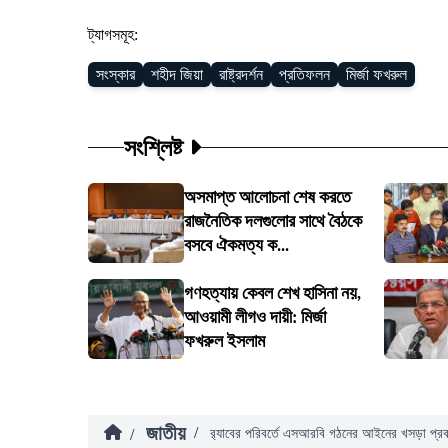
ট্যাগসমূহ:
সংস্কার
শহীদ জিয়া
রাষ্ট্রদর্শন
প্রতিফলন
মির্জা ফখরুল
সংশ্লিষ্ট
অসমাপ্ত আলোচনা শেষ করতে
রাজনৈতিক দলগুলোর সাথে বৈঠকে
বসবে ঐকমত্য ক...
গণহত্যায় কেবল শেখ হাসিনা নয়,
আওয়ামী লীগও দায়ী: মির্জা
ফখরুল ইসলাম
জাতীয়
/
/
র‍্যাবের পরিবর্তে এসআরবি গঠনের আইনের খসড়া প্র