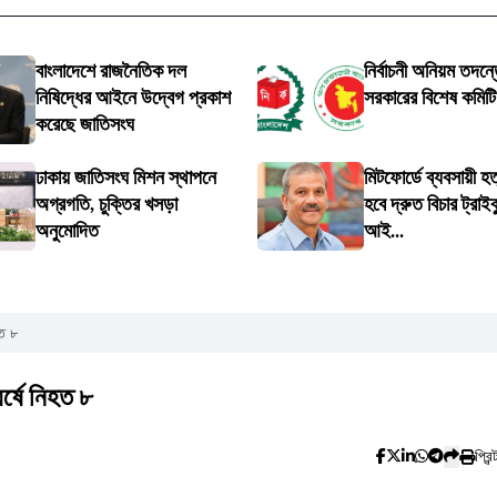
বাংলাদেশে রাজনৈতিক দল
নির্বাচনী অনিয়ম তদন্তে
নিষিদ্ধের আইনে উদ্বেগ প্রকাশ
সরকারের বিশেষ কমিট
করেছে জাতিসংঘ
ঢাকায় জাতিসংঘ মিশন স্থাপনে
মিটফোর্ডে ব্যবসায়ী হত
অগ্রগতি, চুক্তির খসড়া
হবে দ্রুত বিচার ট্রাইব
অনুমোদিত
আই...
হত ৮
র্ষে নিহত ৮
প্রিন্