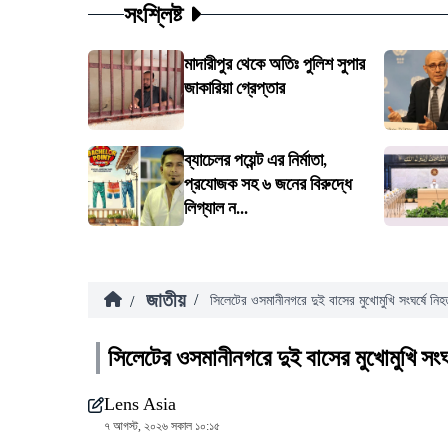
সংশ্লিষ্ট
মাদারীপুর থেকে অতিঃ পুলিশ সুপার
জাকারিয়া গ্রেপ্তার
ব্যাচেলর পয়েন্ট এর নির্মাতা,
প্রযোজক সহ ৬ জনের বিরুদ্ধে
লিগ্যাল ন...
জাতীয়
/
/
সিলেটের ওসমানীনগরে দুই বাসের মুখোমুখি সংঘর্ষে নি
সিলেটের ওসমানীনগরে দুই বাসের মুখোমুখি সংঘ
Lens Asia
৭ আগস্ট, ২০২৬ সকাল ১০:১৫