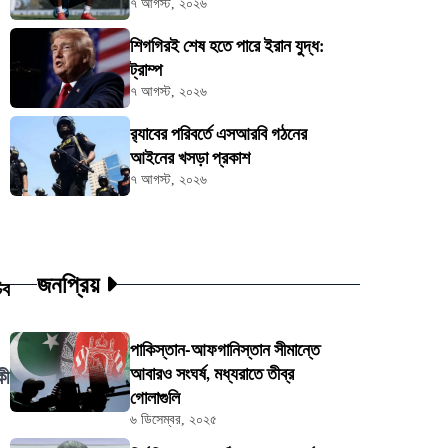
৭ আগস্ট, ২০২৬
শিগগিরই শেষ হতে পারে ইরান যুদ্ধ:
ট্রাম্প
৭ আগস্ট, ২০২৬
র‍্যাবের পরিবর্তে এসআরবি গঠনের
আইনের খসড়া প্রকাশ
৭ আগস্ট, ২০২৬
জনপ্রিয়
িব
পাকিস্তান-আফগানিস্তান সীমান্তে
আবারও সংঘর্ষ, মধ্যরাতে তীব্র
কী
গোলাগুলি
৬ ডিসেম্বর, ২০২৫