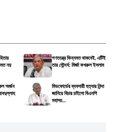
হিতার
গণতন্ত্রে ভিন্নমত থাকবেই, এটিই
কমত নয়
তার সৌন্দর্য: মির্জা ফখরুল ইসলাম
সকল অর্জন
মিডফোর্ডের ব্যবসায়ী হত্যার নিন্দা
আবদুল্লাহ
জানিয়ে বিচার চাইলো বিএনপি
মহাসচ...