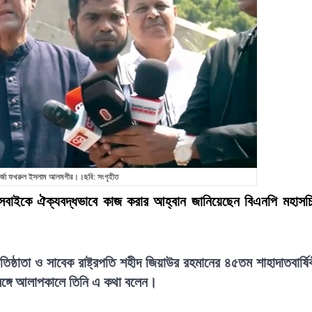
ির্জা ফখরুল ইসলাম আলমগীর।।ছবি: সংগৃহীত
তে সবাইকে ঐক্যবদ্ধভাবে কাজ করার আহ্বান জানিয়েছেন বিএনপি মহাসচ
িষ্ঠাতা ও সাবেক রাষ্ট্রপতি শহীদ জিয়াউর রহমানের ৪৫তম শাহাদাতবার্ষি
 সঙ্গে আলাপকালে তিনি এ কথা বলেন।