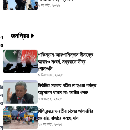
৭ আগস্ট, ২০২৬
জনপ্রিয়
য়ন
য়ে
পাকিস্তান-আফগানিস্তান সীমান্তে
আবারও সংঘর্ষ, মধ্যরাতে তীব্র
গোলাগুলি
৬ ডিসেম্বর, ২০২৫
নির্বাচিত সরকার গঠিত না হওয়া পর্যন্ত
ের
আন্দোলন থামবে না: আমীর খসরু
াল
৭ নভেম্বর, ২০২৫
 ও
হিলি বন্দরে ভারতীয় চালের আমদানির
জোয়ার, বাজারে কমছে দাম
২৩ আগস্ট, ২০২৫
েন