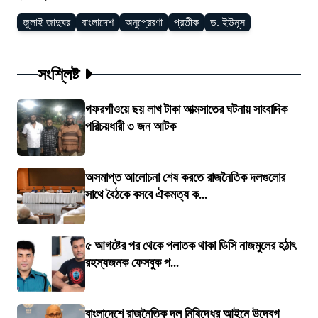
জুলাই জাদুঘর
বাংলাদেশ
অনুপ্রেরণা
প্রতীক
ড. ইউনূস
সংশ্লিষ্ট
গফরগাঁওয়ে ছয় লাখ টাকা আত্মসাতের ঘটনায় সাংবাদিক
পরিচয়ধারী ৩ জন আটক
অসমাপ্ত আলোচনা শেষ করতে রাজনৈতিক দলগুলোর
সাথে বৈঠকে বসবে ঐকমত্য ক...
৫ আগষ্টের পর থেকে পলাতক থাকা ডিসি নাজমুলের হঠাৎ
রহস্যজনক ফেসবুক প...
বাংলাদেশে রাজনৈতিক দল নিষিদ্ধের আইনে উদ্বেগ