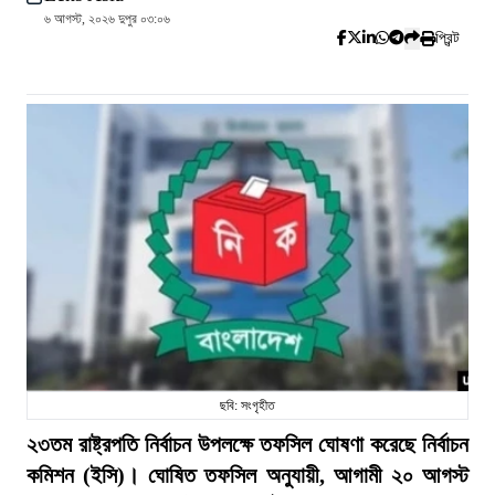
৬ আগস্ট, ২০২৬ দুপুর ০৩:০৬
প্রিন্ট
ছবি: সংগৃহীত
২৩তম রাষ্ট্রপতি নির্বাচন উপলক্ষে তফসিল ঘোষণা করেছে নির্বাচন
কমিশন (ইসি)। ঘোষিত তফসিল অনুযায়ী, আগামী ২০ আগস্ট