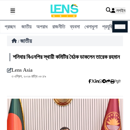
লগইন
প্রচ্ছদ
জাতীয়
অপরাধ
রাজনীতি
ব্যবসা
খেলাধুলা
প্রযুক্তি
বিশ্ব
ENG
জাতীয়
/
শনিবার বিএনপির স্থায়ী কমিটির বৈঠক ডাকলেন তারেক রহমান
Lens Asia
৩ এপ্রিল, ২০২৬ রাত্রি ০৮:৫৯
প্রিন্ট