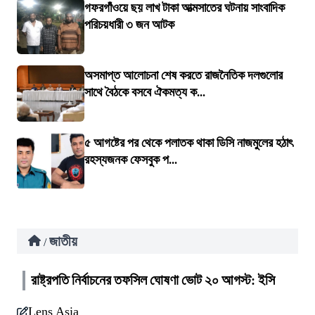
গফরগাঁওয়ে ছয় লাখ টাকা আত্মসাতের ঘটনায় সাংবাদিক
পরিচয়ধারী ৩ জন আটক
অসমাপ্ত আলোচনা শেষ করতে রাজনৈতিক দলগুলোর
সাথে বৈঠকে বসবে ঐকমত্য ক...
৫ আগষ্টের পর থেকে পলাতক থাকা ডিসি নাজমুলের হঠাৎ
রহস্যজনক ফেসবুক প...
জাতীয়
/
রাষ্ট্রপতি নির্বাচনের তফসিল ঘোষণা ভোট ২০ আগস্ট: ইসি
Lens Asia