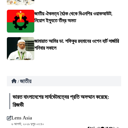
জাতীয় ঐকমত্য বৈঠক থেকে বিএনপির ওয়াকআউট,
নিয়োগ ইস্যুতে তীব্র অমত
জামায়াত আমির ডা. শফিকুর রহমানের ওপেন হার্ট সার্জারি
শনিবার সকালে
জাতীয়
/
ভারত বাংলাদেশের সার্বভৌমত্বের প্রতি অসম্মান করেছে:
রিজভী
Lens Asia
৬ আগস্ট, ২০২৬ দুপুর ০৩:৪০