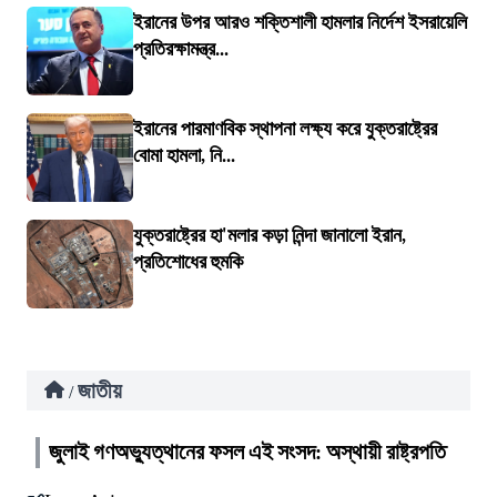
ইরানের উপর আরও শক্তিশালী হামলার নির্দেশ ইসরায়েলি
প্রতিরক্ষামন্ত্র...
ইরানের পারমাণবিক স্থাপনা লক্ষ্য করে যুক্তরাষ্ট্রের
বোমা হামলা, নি...
যুক্তরাষ্ট্রের হা'মলার কড়া নিন্দা জানালো ইরান,
প্রতিশোধের হুমকি
জাতীয়
/
জুলাই গণঅভ্যুত্থানের ফসল এই সংসদ: অস্থায়ী রাষ্ট্রপতি