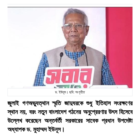
ড. ইউনূস। ছবি: সংগৃহীত
জুলাই গণঅভ্যুত্থান স্মৃতি জাদুঘরকে শুধু ইতিহাস সংরক্ষণের
স্থান নয়, বরং নতুন বাংলাদেশ গঠনের অনুপ্রেরণার উৎস হিসেবে
উল্লেখ করেছেন অন্তর্বর্তী সরকারের সাবেক প্রধান উপদেষ্টা
অধ্যাপক ড. মুহাম্মদ ইউনূস।