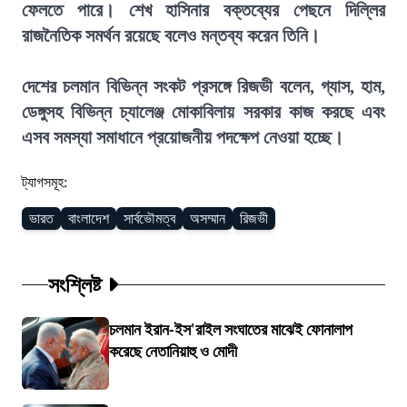
ফেলতে পারে। শেখ হাসিনার বক্তব্যের পেছনে দিল্লির
রাজনৈতিক সমর্থন রয়েছে বলেও মন্তব্য করেন তিনি।
দেশের চলমান বিভিন্ন সংকট প্রসঙ্গে রিজভী বলেন, গ্যাস, হাম,
ডেঙ্গুসহ বিভিন্ন চ্যালেঞ্জ মোকাবিলায় সরকার কাজ করছে এবং
এসব সমস্যা সমাধানে প্রয়োজনীয় পদক্ষেপ নেওয়া হচ্ছে।
ট্যাগসমূহ:
ভারত
বাংলাদেশ
সার্বভৌমত্ব
অসম্মান
রিজভী
সংশ্লিষ্ট
চলমান ইরান-ইস'রাইল সংঘাতের মাঝেই ফোনালাপ
করেছে নেতানিয়াহু ও মোদী