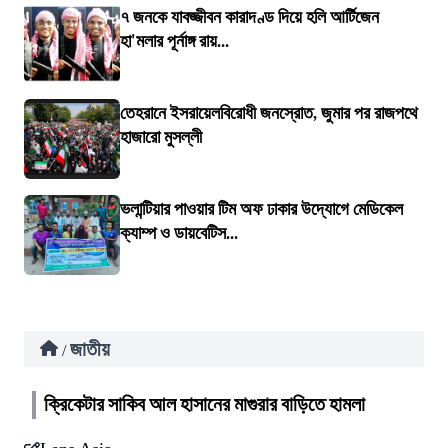
৭ জনকে যাবজ্জীবন কারাদণ্ড দিয়ে হলি আর্টিজেন
হা'মলার পূর্নাঙ্গ রায়...
তেহরানে ইসরায়েলবিরোধী জনস্রোত, জুমার পর রাজপথে
হাজারো মুসল্লী
ভলান্টিয়ার পাওয়ার টিম অফ ঢাকার উদ্যোগে মেডিকেল
ক্যাম্প ও ডায়বেটিস...
জাতীয়
/
ক্রিকেটার সাকিব আল হাসানের মাগুরার বাড়িতে হামলা