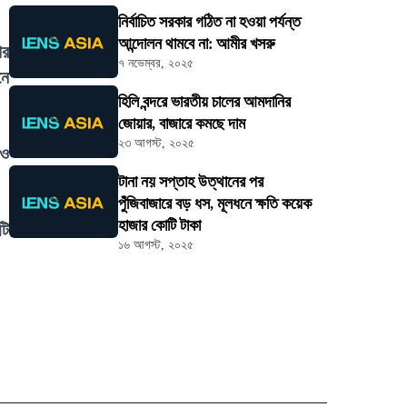
নির্বাচিত সরকার গঠিত না হওয়া পর্যন্ত
আন্দোলন থামবে না: আমীর খসরু
ের
৭ নভেম্বর, ২০২৫
নে
হিলি বন্দরে ভারতীয় চালের আমদানির
জোয়ার, বাজারে কমছে দাম
২৩ আগস্ট, ২০২৫
রও
টানা নয় সপ্তাহ উত্থানের পর
পুঁজিবাজারে বড় ধস, মূলধনে ক্ষতি কয়েক
হাজার কোটি টাকা
টি
১৬ আগস্ট, ২০২৫