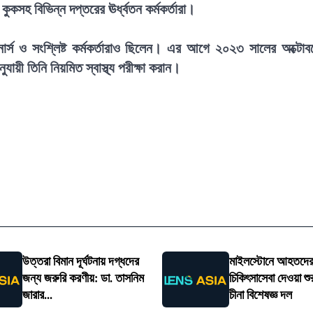
ুকসহ বিভিন্ন দপ্তরের ঊর্ধ্বতন কর্মকর্তারা।
, নার্স ও সংশ্লিষ্ট কর্মকর্তারাও ছিলেন। এর আগে ২০২৩ সালের অক্টোব
ুযায়ী তিনি নিয়মিত স্বাস্থ্য পরীক্ষা করান।
উত্তরা বিমান দূর্ঘটনায় দগ্ধদের
মাইলস্টোনে আহতদে
জন্য জরুরি করণীয়: ডা. তাসনিম
চিকিৎসাসেবা দেওয়া শু
জারার...
চীনা বিশেষজ্ঞ দল