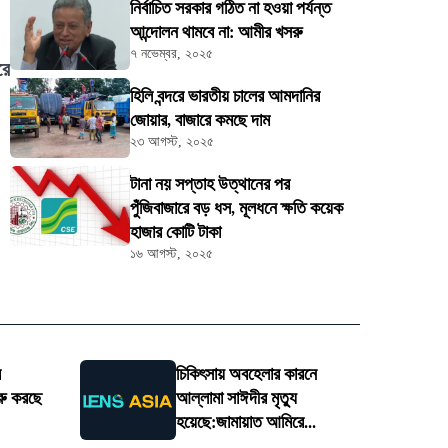
নির্বাচিত সরকার গঠিত না হওয়া পর্যন্ত
আন্দোলন থামবে না: আমীর খসরু
৭ নভেম্বর, ২০২৫
রে
হিলি বন্দরে ভারতীয় চালের আমদানির
জোয়ার, বাজারে কমছে দাম
২৩ আগস্ট, ২০২৫
টানা নয় সপ্তাহ উত্থানের পর
পুঁজিবাজারে বড় ধস, মূলধনে ক্ষতি কয়েক
হাজার কোটি টাকা
১৬ আগস্ট, ২০২৫
র
চিকিৎসায় অবহেলার কারনে
রু করছে
আল্লামা সাঈদীর মৃত্যু
হয়েছে:জামায়াত আমিরে...