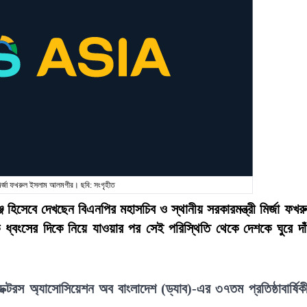
মির্জা ফখরুল ইসলাম আলমগীর। ছবি: সংগৃহীত
্জ হিসেবে দেখছেন বিএনপির মহাসচিব ও স্থানীয় সরকারমন্ত্রী মির্জা ফখর
বংসের দিকে নিয়ে যাওয়ার পর সেই পরিস্থিতি থেকে দেশকে ঘুরে দা
্টরস অ্যাসোসিয়েশন অব বাংলাদেশ (ড্যাব)-এর ৩৭তম প্রতিষ্ঠাবার্ষিক