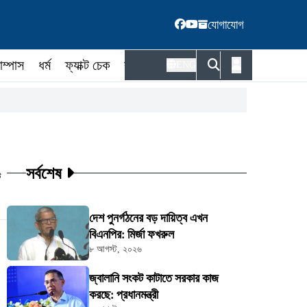
যোগাযোগ
াম্পাস
ধর্ম
ফ্যাক্ট চেক
কর্মকর্তা
ENG
সর্বশেষ
ট
দেশ পুনর্গঠনের বড় দায়িত্ব এখন
বিএনপির: মির্জা ফখরুল
৮ আগস্ট, ২০২৬
জ্বালানি সংকট কাটাতে সরকার কাজ
করছে: প্রধানমন্ত্রী