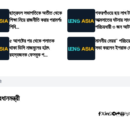
ছাত্রদল সভাপতিকে অতীত থেকে
গফরগাঁওয়ে ছয় লাখ ট
শিক্ষা নিয়ে রাজনীতি করার পরামর্শঃ
আত্মসাতের ঘটনায় সাং
শিবি...
পরিচয়ধারী ৩ জন আ
৫ আগষ্টের পর থেকে পলাতক
মাননীয় মেয়র" পরিচয
থাকা ডিসি নাজমুলের হঠাৎ
সভা করলেন ইশরাক 
রহস্যজনক ফেসবুক প...
রী
ানমন্ত্রী
প্রিন্