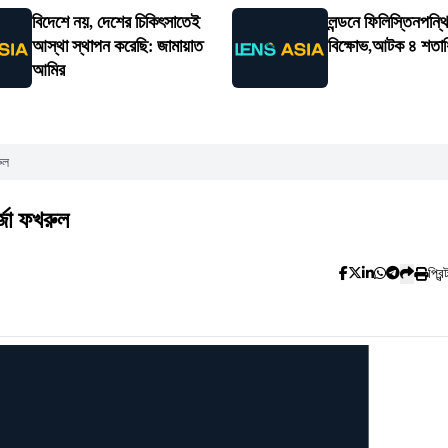
বিদেশে নয়, দেশের চিকিৎসাতেই
লন্ডনে ফিলিস্তিনপন্থ
আস্থা স্থাপন করেছি: জামায়াত
বিক্ষোভ,আটক ৪ শতা
আমির
ুল
্জা ফখরুল
প্রিন্