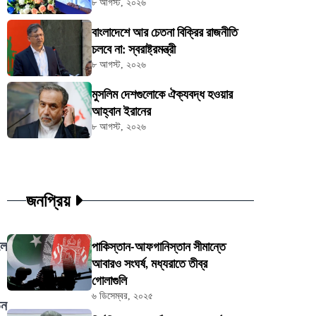
৮ আগস্ট, ২০২৬
বাংলাদেশে আর চেতনা বিক্রির রাজনীতি
চলবে না: স্বরাষ্ট্রমন্ত্রী
৮ আগস্ট, ২০২৬
মুসলিম দেশগুলোকে ঐক্যবদ্ধ হওয়ার
আহ্বান ইরানের
৮ আগস্ট, ২০২৬
জনপ্রিয়
লে
পাকিস্তান-আফগানিস্তান সীমান্তে
আবারও সংঘর্ষ, মধ্যরাতে তীব্র
গোলাগুলি
৬ ডিসেম্বর, ২০২৫
িন