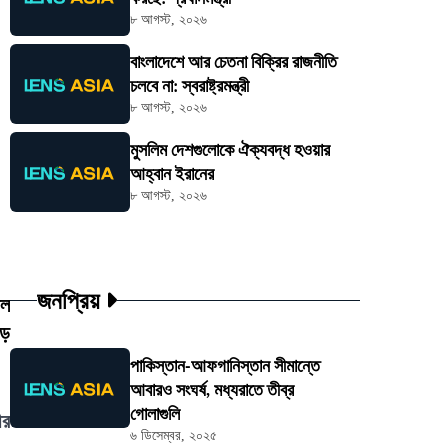
৮ আগস্ট, ২০২৬
বাংলাদেশে আর চেতনা বিক্রির রাজনীতি
চলবে না: স্বরাষ্ট্রমন্ত্রী
৮ আগস্ট, ২০২৬
মুসলিম দেশগুলোকে ঐক্যবদ্ধ হওয়ার
আহ্বান ইরানের
৮ আগস্ট, ২০২৬
জনপ্রিয়
ুল
ঁড়
পাকিস্তান-আফগানিস্তান সীমান্তে
আবারও সংঘর্ষ, মধ্যরাতে তীব্র
গোলাগুলি
ীর
৬ ডিসেম্বর, ২০২৫