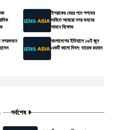
াকা
ইশরাকের মেয়র পদে শপথের
বাদিক
দাবিতে আবারো নগর ভবনের
টক
সামনে বিক্ষোভ
়ে নগরভবনে
বাংলাদেশের ইতিহাসে ১৬ই জুন
হোসেন
একটি কালো দিবস: তারেক রহমান
সর্বশেষ
ট