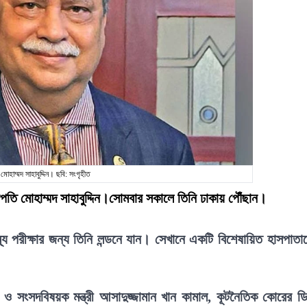
ি মোহাম্মদ সাহাবুদ্দিন। ছবি: সংগৃহীত
ষ্ট্রপতি মোহাম্মদ সাহাবুদ্দিন।সোমবার সকালে তিনি ঢাকায় পৌঁছান।
থ্য পরীক্ষার জন্য তিনি লন্ডনে যান। সেখানে একটি বিশেষায়িত হাসপাতা
র ও সংসদবিষয়ক মন্ত্রী আসাদুজ্জামান খান কামাল, কূটনৈতিক কোরের ড