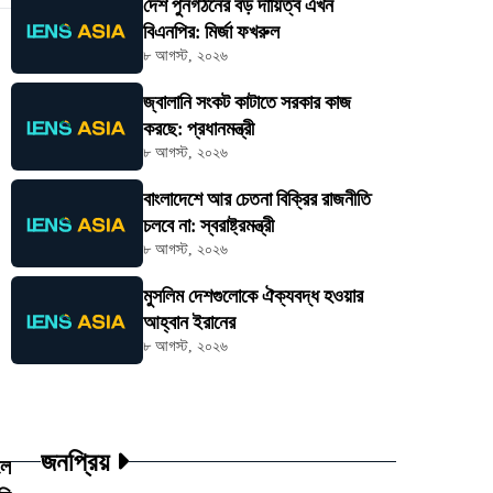
দেশ পুনর্গঠনের বড় দায়িত্ব এখন
বিএনপির: মির্জা ফখরুল
৮ আগস্ট, ২০২৬
জ্বালানি সংকট কাটাতে সরকার কাজ
করছে: প্রধানমন্ত্রী
৮ আগস্ট, ২০২৬
বাংলাদেশে আর চেতনা বিক্রির রাজনীতি
চলবে না: স্বরাষ্ট্রমন্ত্রী
৮ আগস্ট, ২০২৬
মুসলিম দেশগুলোকে ঐক্যবদ্ধ হওয়ার
আহ্বান ইরানের
৮ আগস্ট, ২০২৬
জনপ্রিয়
লে