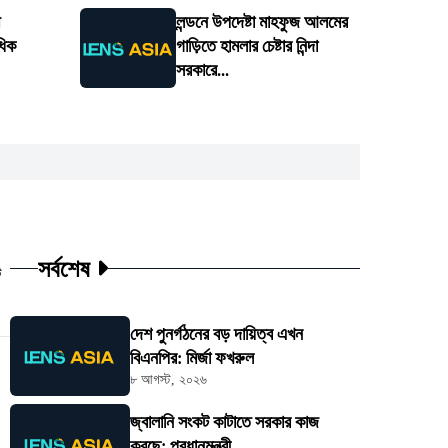
ি
লন্ডনে উপদেষ্টা মাহফুজ আলমের
ধিক
গাড়িতে হামলার চেষ্টার নিন্দা
সরকারে...
সর্বশেষ
ট
দেশ পুনর্গঠনের বড় দায়িত্ব এখন
বিএনপির: মির্জা ফখরুল
৮ আগস্ট, ২০২৬
জ্বালানি সংকট কাটাতে সরকার কাজ
করছে: প্রধানমন্ত্রী