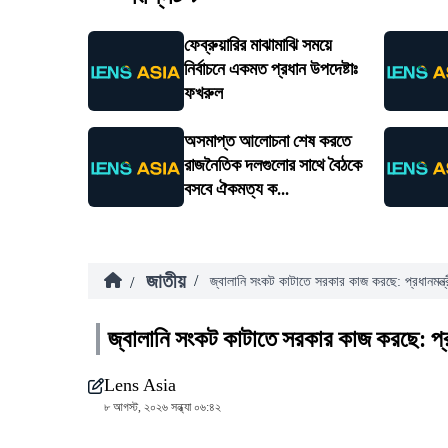
ফেব্রুয়ারির মাঝামাঝি সময়ে
নির্বাচনে একমত প্রধান উপদেষ্টাঃ
ফখরুল
অসমাপ্ত আলোচনা শেষ করতে
রাজনৈতিক দলগুলোর সাথে বৈঠকে
বসবে ঐকমত্য ক...
জাতীয়
/
/
জ্বালানি সংকট কাটাতে সরকার কাজ করছে: প্রধানমন্ত্
জ্বালানি সংকট কাটাতে সরকার কাজ করছে: প্রধ
Lens Asia
৮ আগস্ট, ২০২৬ সন্ধ্যা ০৬:৪২