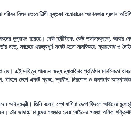
 পরিষদ মিলনায়তনে শিল্পী মুস্তফা মনোয়ারের স্মরণসভায় প্রধান অতিথ
্ন ধরনের মূল্যায়ন রয়েছে। কেউ দুর্নীতিকে, কেউ দালালচক্রকে, আবার ক
ে তাঁর মতে, সবচেয়ে গুরুত্বপূর্ণ সংকট হলো মানবিকতা, ন্যায়বোধ ও নৈত
 নয়। এই দায়িত্ব পালনের জন্য ন্যায়বিচার প্রতিষ্ঠার মানসিকতা থাক
ন, তাহলে দেশে একটি স্বচ্ছ, স্বাধীন, নিরপেক্ষ ও জনগণের আস্থাভা
লে ধরেন আইনমন্ত্রী। তিনি বলেন, শেখ হাসিনা দেশে ফিরলে আইনের মুখোমু
বে। তাঁর ভাষায়, মানুষের ক্ষমতার চেয়ে আইনের ক্ষমতা অধিক শক্তিশা
।