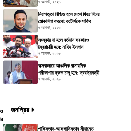
৭ আগস্ট, ২০২৬
নিরাপত্তা নিশ্চিত হলে দেশে ফিরে বিচার
মোকাবিলা করবো: রয়টার্সকে সাকিব
৭ আগস্ট, ২০২৬
সংস্কার না হলে বর্তমান সরকারও
স্বৈরাচারী হবে: নাহিদ ইসলাম
৭ আগস্ট, ২০২৬
কক্সবাজারে আঞ্চলিক রাসায়নিক
পরীক্ষাগার দ্রুত চালু হবে: স্বরাষ্ট্রমন্ত্রী
৭ আগস্ট, ২০২৬
জনপ্রিয়
 ও
ার
পাকিস্তান-আফগানিস্তান সীমান্তে