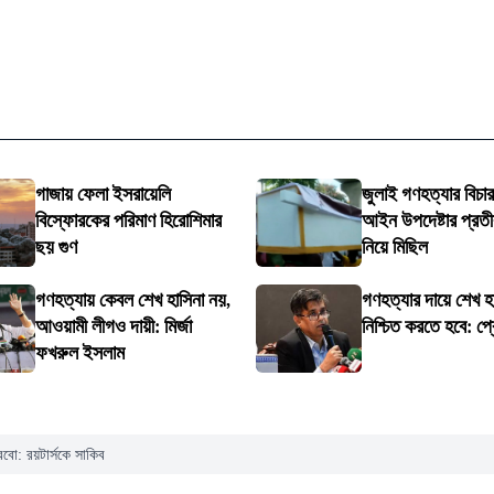
গাজায় ফেলা ইসরায়েলি
জুলাই গণহত্যার বিচার
বিস্ফোরকের পরিমাণ হিরোশিমার
আইন উপদেষ্টার প্রত
ছয় গুণ
নিয়ে মিছিল
গণহত্যায় কেবল শেখ হাসিনা নয়,
গণহত্যার দায়ে শেখ হা
আওয়ামী লীগও দায়ী: মির্জা
নিশ্চিত করতে হবে: প্
ফখরুল ইসলাম
রবো: রয়টার্সকে সাকিব