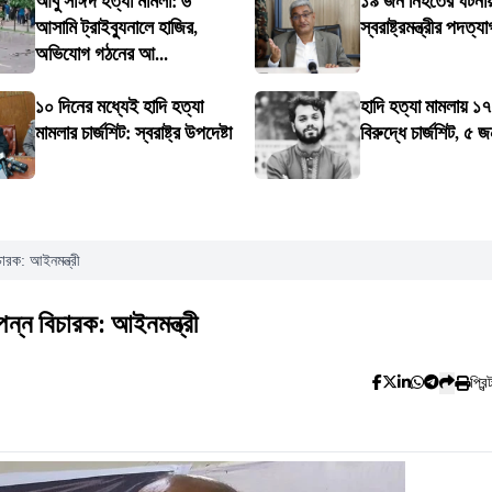
আবু সাঈদ হত্যা মামলা: ৬
১৯ জন নিহতের ঘটনায়
আসামি ট্রাইব্যুনালে হাজির,
স্বরাষ্ট্রমন্ত্রীর পদত্য
অভিযোগ গঠনের আ...
১০ দিনের মধ্যেই হাদি হত্যা
হাদি হত্যা মামলায় ১
মামলার চার্জশিট: স্বরাষ্ট্র উপদেষ্টা
বিরুদ্ধে চার্জশিট, ৫
ারক: আইনমন্ত্রী
ন্ন বিচারক: আইনমন্ত্রী
প্রিন্