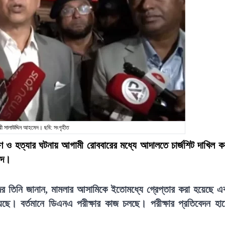
মন্ত্রী সালাউদ্দিন আহমেদ। ছবি: সংগৃহীত
্ষণ ও হত্যার ঘটনায় আগামী রোববারের মধ্যে আদালতে চার্জশিট দাখিল ক
হমদ।
িকদের তিনি জানান, মামলার আসামিকে ইতোমধ্যে গ্রেপ্তার করা হয়েছে এ
েছে। বর্তমানে ডিএনএ পরীক্ষার কাজ চলছে। পরীক্ষার প্রতিবেদন হা