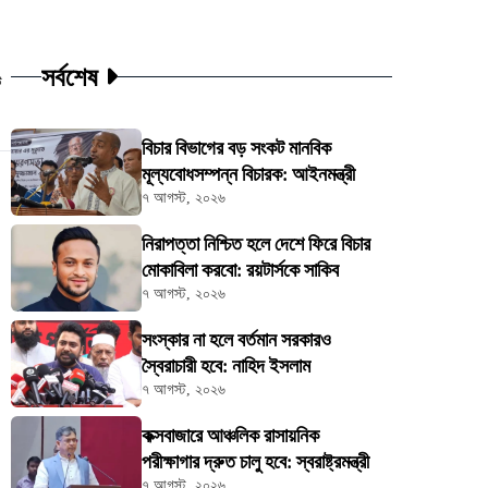
সর্বশেষ
ট
বিচার বিভাগের বড় সংকট মানবিক
মূল্যবোধসম্পন্ন বিচারক: আইনমন্ত্রী
৭ আগস্ট, ২০২৬
নিরাপত্তা নিশ্চিত হলে দেশে ফিরে বিচার
মোকাবিলা করবো: রয়টার্সকে সাকিব
৭ আগস্ট, ২০২৬
সংস্কার না হলে বর্তমান সরকারও
স্বৈরাচারী হবে: নাহিদ ইসলাম
৭ আগস্ট, ২০২৬
কক্সবাজারে আঞ্চলিক রাসায়নিক
পরীক্ষাগার দ্রুত চালু হবে: স্বরাষ্ট্রমন্ত্রী
৭ আগস্ট, ২০২৬