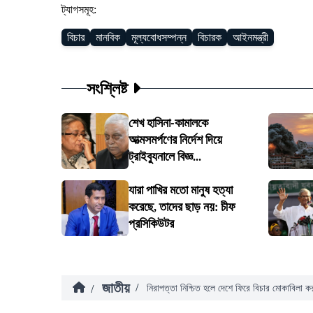
ট্যাগসমূহ:
বিচার
মানবিক
মূল্যবোধসম্পন্ন
বিচারক
আইনমন্ত্রী
সংশ্লিষ্ট
শেখ হাসিনা-কামালকে
আত্মসমর্পণের নির্দেশ দিয়ে
ট্রাইব্যুনালে বিজ্ঞ...
যারা পাখির মতো মানুষ হত্যা
করেছে, তাদের ছাড় নয়: চীফ
প্রসিকিউটর
জাতীয়
/
/
নিরাপত্তা নিশ্চিত হলে দেশে ফিরে বিচার মোকাবিলা ক