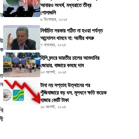
আবারও সংঘর্ষ, মধ্যরাতে তীব্র
গোলাগুলি
ির
৬ ডিসেম্বর, ২০২৫
নির্বাচিত সরকার গঠিত না হওয়া পর্যন্ত
আন্দোলন থামবে না: আমীর খসরু
েউ
৭ নভেম্বর, ২০২৫
িক
হিলি বন্দরে ভারতীয় চালের আমদানির
জোয়ার, বাজারে কমছে দাম
২৩ আগস্ট, ২০২৫
তে
জন
টানা নয় সপ্তাহ উত্থানের পর
পুঁজিবাজারে বড় ধস, মূলধনে ক্ষতি কয়েক
হাজার কোটি টাকা
১৬ আগস্ট, ২০২৫
খি
লী