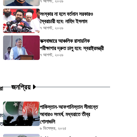
৭ আগস্ট, ২০২৬
সংস্কার না হলে বর্তমান সরকারও
স্বৈরাচারী হবে: নাহিদ ইসলাম
৭ আগস্ট, ২০২৬
কক্সবাজারে আঞ্চলিক রাসায়নিক
পরীক্ষাগার দ্রুত চালু হবে: স্বরাষ্ট্রমন্ত্রী
৭ আগস্ট, ২০২৬
জনপ্রিয়
রা
পাকিস্তান-আফগানিস্তান সীমান্তে
আবারও সংঘর্ষ, মধ্যরাতে তীব্র
বং
গোলাগুলি
তে
৬ ডিসেম্বর, ২০২৫