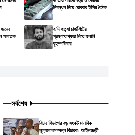
 নেপালের
জাতীয় পরিচয়পত্র ও ভোটার
াগ
নিবন্ধন নিয়ে রোববার ইসির বৈঠক
৭ জনের
হাদি হত্যা চার্জশিটের
 জন পলাতক
গ্রহণযোগ্যতা নিয়ে শুনানি
বৃহস্পতিবার
সর্বশেষ
ট
বিচার বিভাগের বড় সংকট মানবিক
মূল্যবোধসম্পন্ন বিচারক: আইনমন্ত্রী