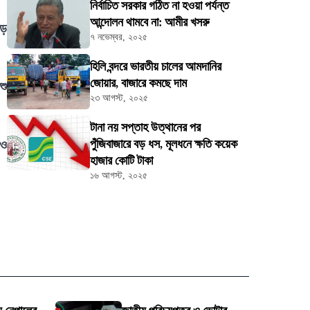
নির্বাচিত সরকার গঠিত না হওয়া পর্যন্ত
আন্দোলন থামবে না: আমীর খসরু
বড়
৭ নভেম্বর, ২০২৫
হিলি বন্দরে ভারতীয় চালের আমদানির
জোয়ার, বাজারে কমছে দাম
শু
২৩ আগস্ট, ২০২৫
টানা নয় সপ্তাহ উত্থানের পর
 ও
পুঁজিবাজারে বড় ধস, মূলধনে ক্ষতি কয়েক
হাজার কোটি টাকা
১৬ আগস্ট, ২০২৫