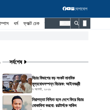
যোগাযোগ
াম্পাস
ধর্ম
ফ্যাক্ট চেক
কর্মকর্তা
ENG
সর্বশেষ
ট
বিচার বিভাগের বড় সংকট মানবিক
মূল্যবোধসম্পন্ন বিচারক: আইনমন্ত্রী
৭ আগস্ট, ২০২৬
নিরাপত্তা নিশ্চিত হলে দেশে ফিরে বিচার
মোকাবিলা করবো: রয়টার্সকে সাকিব