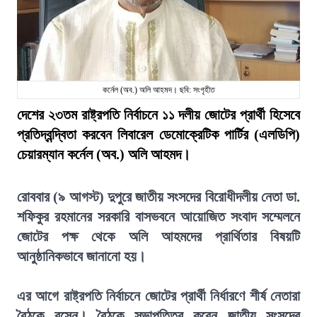
কর্নেল (অব.) অলি আহমদ। ছবি: সংগৃহীত
দেশের ২৩তম রাষ্ট্রপতি নির্বাচনে ১১ দলীয় জোটের প্রার্থী হিসেবে
প্রতিদ্বন্দ্বিতা করবেন লিবারেল ডেমোক্রেটিক পার্টির (এলডিপি)
চেয়ারম্যান কর্নেল (অব.) অলি আহমদ।
রোববার (৯ আগস্ট) দুপুরে জাতীয় সংসদের বিরোধীদলীয় নেতা ডা.
শফিকুর রহমানের সরকারি বাসভবনে আয়োজিত সংবাদ সম্মেলনে
জোটের পক্ষ থেকে অলি আহমদের প্রার্থিতার বিষয়টি
আনুষ্ঠানিকভাবে জানানো হয়।
এর আগে রাষ্ট্রপতি নির্বাচনে জোটের প্রার্থী নির্ধারণে শীর্ষ নেতারা
বৈঠকে বসেন। বৈঠকে সভাপতিত্ব করেন জাতীয় সংসদের