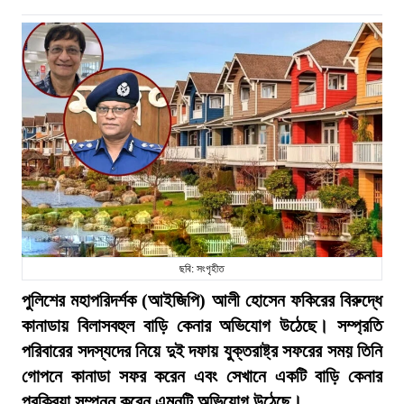
ছবি: সংগৃহীত
পুলিশের মহাপরিদর্শক (আইজিপি) আলী হোসেন ফকিরের বিরুদ্ধে
কানাডায় বিলাসবহুল বাড়ি কেনার অভিযোগ উঠেছে। সম্প্রতি
পরিবারের সদস্যদের নিয়ে দুই দফায় যুক্তরাষ্ট্র সফরের সময় তিনি
গোপনে কানাডা সফর করেন এবং সেখানে একটি বাড়ি কেনার
প্রক্রিয়া সম্পন্ন করেন এমনটি অভিযোগ উঠেছে।