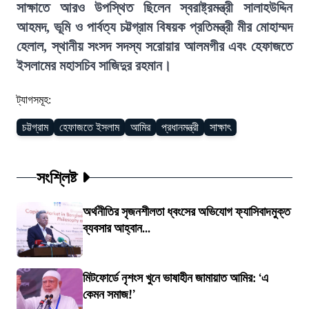
সাক্ষাতে আরও উপস্থিত ছিলেন স্বরাষ্ট্রমন্ত্রী সালাহউদ্দিন
আহমদ, ভূমি ও পার্বত্য চট্টগ্রাম বিষয়ক প্রতিমন্ত্রী মীর মোহাম্মদ
হেলাল, স্থানীয় সংসদ সদস্য সরোয়ার আলমগীর এবং হেফাজতে
ইসলামের মহাসচিব সাজিদুর রহমান।
ট্যাগসমূহ:
চট্টগ্রাম
হেফাজতে ইসলাম
আমির
প্রধানমন্ত্রী
সাক্ষাৎ
সংশ্লিষ্ট
অর্থনীতির সৃজনশীলতা ধ্বংসের অভিযোগ ফ্যাসিবাদমুক্ত
ব্যবসার আহ্বান...
মিটফোর্ডে নৃশংস খুনে ভাষাহীন জামায়াত আমির: ‘এ
কেমন সমাজ!’