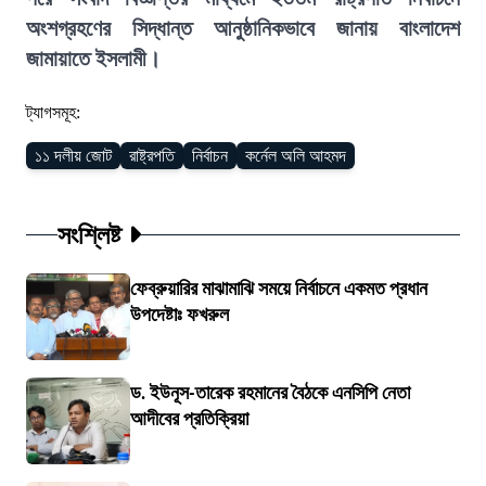
অংশগ্রহণের সিদ্ধান্ত আনুষ্ঠানিকভাবে জানায় বাংলাদেশ
জামায়াতে ইসলামী।
ট্যাগসমূহ:
১১ দলীয় জোট
রাষ্ট্রপতি
নির্বাচন
কর্নেল অলি আহমদ
সংশ্লিষ্ট
ফেব্রুয়ারির মাঝামাঝি সময়ে নির্বাচনে একমত প্রধান
উপদেষ্টাঃ ফখরুল
ড. ইউনূস-তারেক রহমানের বৈঠকে এনসিপি নেতা
আদীবের প্রতিক্রিয়া