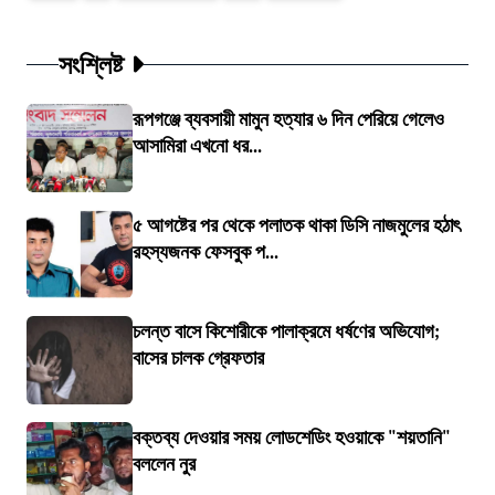
সংশ্লিষ্ট
রূপগঞ্জে ব্যবসায়ী মামুন হত্যার ৬ দিন পেরিয়ে গেলেও
আসামিরা এখনো ধর...
৫ আগষ্টের পর থেকে পলাতক থাকা ডিসি নাজমুলের হঠাৎ
রহস্যজনক ফেসবুক প...
চলন্ত বাসে কিশোরীকে পালাক্রমে ধর্ষণের অভিযোগ;
বাসের চালক গ্রেফতার
বক্তব্য দেওয়ার সময় লোডশেডিং হওয়াকে "শয়তানি"
বললেন নুর