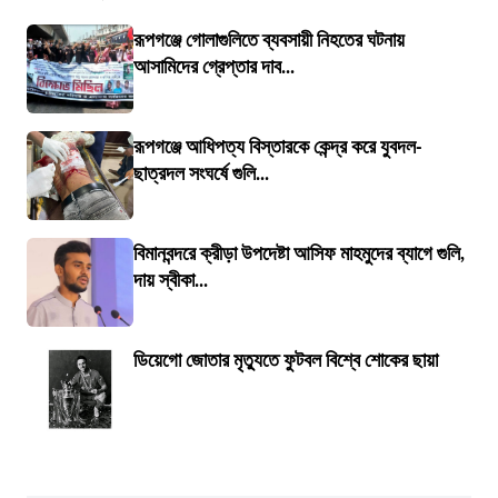
রূপগঞ্জে গোলাগুলিতে ব্যবসায়ী নিহতের ঘটনায়
আসামিদের গ্রেপ্তার দাব...
রূপগঞ্জে আধিপত্য বিস্তারকে কেন্দ্র করে যুবদল-
ছাত্রদল সংঘর্ষে গুলি...
বিমানবন্দরে ক্রীড়া উপদেষ্টা আসিফ মাহমুদের ব্যাগে গুলি,
দায় স্বীকা...
ডিয়েগো জোতার মৃত্যুতে ফুটবল বিশ্বে শোকের ছায়া