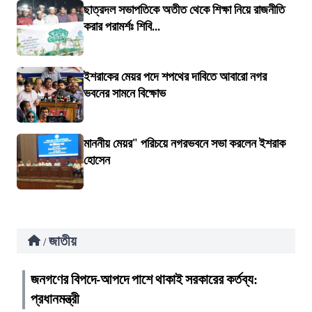
ছাত্রদল সভাপতিকে অতীত থেকে শিক্ষা নিয়ে রাজনীতি
করার পরামর্শঃ শিবি...
ইশরাকের মেয়র পদে শপথের দাবিতে আবারো নগর
ভবনের সামনে বিক্ষোভ
মাননীয় মেয়র" পরিচয়ে নগরভবনে সভা করলেন ইশরাক
হোসেন
জাতীয়
/
জনগণের বিপদে-আপদে পাশে থাকাই সরকারের কর্তব্য:
প্রধানমন্ত্রী