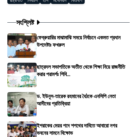
রাষ্ট্রপতি
নির্বাচন
ইসি
মনোনয়ন
বিএনপি
সংশ্লিষ্ট
ফেব্রুয়ারির মাঝামাঝি সময়ে নির্বাচনে একমত প্রধান
উপদেষ্টাঃ ফখরুল
ছাত্রদল সভাপতিকে অতীত থেকে শিক্ষা নিয়ে রাজনীতি
করার পরামর্শঃ শিবি...
ড. ইউনূস-তারেক রহমানের বৈঠকে এনসিপি নেতা
আদীবের প্রতিক্রিয়া
ইশরাকের মেয়র পদে শপথের দাবিতে আবারো নগর
ভবনের সামনে বিক্ষোভ