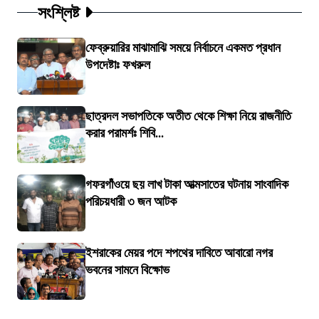
সংশ্লিষ্ট
ফেব্রুয়ারির মাঝামাঝি সময়ে নির্বাচনে একমত প্রধান
উপদেষ্টাঃ ফখরুল
ছাত্রদল সভাপতিকে অতীত থেকে শিক্ষা নিয়ে রাজনীতি
করার পরামর্শঃ শিবি...
গফরগাঁওয়ে ছয় লাখ টাকা আত্মসাতের ঘটনায় সাংবাদিক
পরিচয়ধারী ৩ জন আটক
ইশরাকের মেয়র পদে শপথের দাবিতে আবারো নগর
ভবনের সামনে বিক্ষোভ