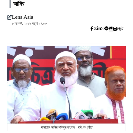
আমির
Lens Asia
৮ আগস্ট, ২০২৬ সন্ধ্যা ০৭:৫৩
প্রিন্ট
জামায়াত আমির শফিকুর রহমান। ছবি: সংগৃহীত