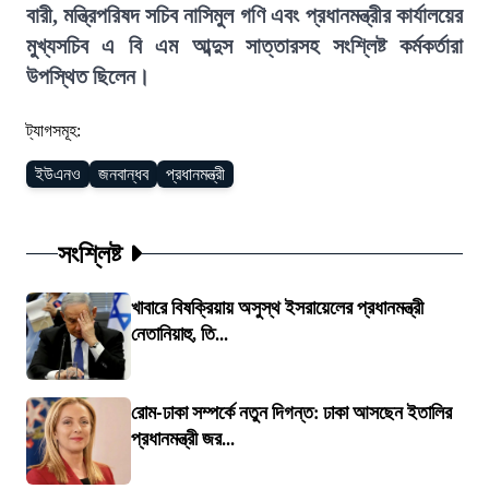
বারী, মন্ত্রিপরিষদ সচিব নাসিমুল গণি এবং প্রধানমন্ত্রীর কার্যালয়ের
মুখ্যসচিব এ বি এম আব্দুস সাত্তারসহ সংশ্লিষ্ট কর্মকর্তারা
উপস্থিত ছিলেন।
ট্যাগসমূহ:
ইউএনও
জনবান্ধব
প্রধানমন্ত্রী
সংশ্লিষ্ট
খাবারে বিষক্রিয়ায় অসুস্থ ইসরায়েলের প্রধানমন্ত্রী
নেতানিয়াহু, তি...
রোম-ঢাকা সম্পর্কে নতুন দিগন্ত: ঢাকা আসছেন ইতালির
প্রধানমন্ত্রী জর...