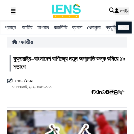
লগইন
প্রচ্ছদ
জাতীয়
অপরাধ
রাজনীতি
ব্যবসা
খেলাধুলা
প্রযুক্তি
বিশ্ব
ENG
জাতীয়
/
যুক্তরাষ্ট্র–বাংলাদেশ বাণিজ্যে নতুন অগ্রগতি শুল্ক কমিয়ে ১৯
শতাংশ
Lens Asia
১০ ফেব্রুয়ারি, ২০২৬ সকাল ০১:১১
প্রিন্ট