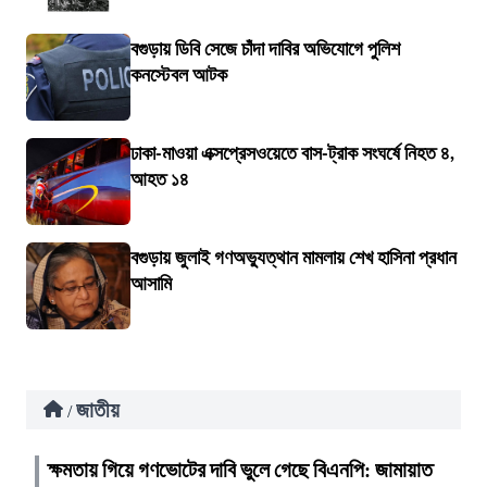
বগুড়ায় ডিবি সেজে চাঁদা দাবির অভিযোগে পুলিশ
কনস্টেবল আটক
ঢাকা-মাওয়া এক্সপ্রেসওয়েতে বাস-ট্রাক সংঘর্ষে নিহত ৪,
আহত ১৪
বগুড়ায় জুলাই গণঅভ্যুত্থান মামলায় শেখ হাসিনা প্রধান
আসামি
জাতীয়
/
ক্ষমতায় গিয়ে গণভোটের দাবি ভুলে গেছে বিএনপি: জামায়াত