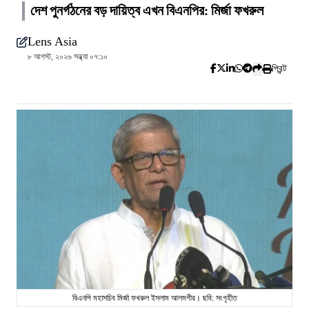
দেশ পুনর্গঠনের বড় দায়িত্ব এখন বিএনপির: মির্জা ফখরুল
Lens Asia
৮ আগস্ট, ২০২৬ সন্ধ্যা ০৭:১০
প্রিন্ট
বিএনপি মহাসচিব মির্জা ফখরুল ইসলাম আলমগীর। ছবি: সংগৃহীত