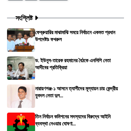
সংশ্লিষ্ট
ফেব্রুয়ারির মাঝামাঝি সময়ে নির্বাচনে একমত প্রধান
উপদেষ্টাঃ ফখরুল
ড. ইউনূস-তারেক রহমানের বৈঠকে এনসিপি নেতা
আদীবের প্রতিক্রিয়া
নারায়ণগঞ্জ-১ আসনে ত্যাগীদের মূল্যায়ন চায় কেন্দ্রীয়
যুবদল নেতা দুল...
তিন নির্বাচন কমিশনের সদস্যদের বিরুদ্ধে আইনি
ব্যবস্থা নেওয়ার ঘোষণা...