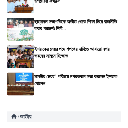
উপদেষ্টাঃ ফখরুল
ছাত্রদল সভাপতিকে অতীত থেকে শিক্ষা নিয়ে রাজনীতি
করার পরামর্শঃ শিবি...
ইশরাকের মেয়র পদে শপথের দাবিতে আবারো নগর
ভবনের সামনে বিক্ষোভ
মাননীয় মেয়র" পরিচয়ে নগরভবনে সভা করলেন ইশরাক
হোসেন
জাতীয়
/