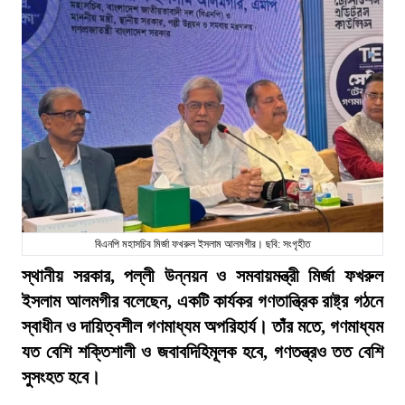
বিএনপি মহাসচিব মির্জা ফখরুল ইসলাম আলমগীর। ছবি: সংগৃহীত
স্থানীয় সরকার, পল্লী উন্নয়ন ও সমবায়মন্ত্রী মির্জা ফখরুল
ইসলাম আলমগীর বলেছেন, একটি কার্যকর গণতান্ত্রিক রাষ্ট্র গঠনে
স্বাধীন ও দায়িত্বশীল গণমাধ্যম অপরিহার্য। তাঁর মতে, গণমাধ্যম
যত বেশি শক্তিশালী ও জবাবদিহিমূলক হবে, গণতন্ত্রও তত বেশি
সুসংহত হবে।