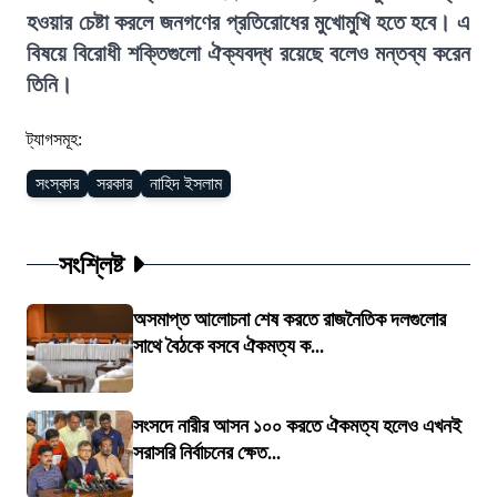
হওয়ার চেষ্টা করলে জনগণের প্রতিরোধের মুখোমুখি হতে হবে। এ
বিষয়ে বিরোধী শক্তিগুলো ঐক্যবদ্ধ রয়েছে বলেও মন্তব্য করেন
তিনি।
ট্যাগসমূহ:
সংস্কার
সরকার
নাহিদ ইসলাম
সংশ্লিষ্ট
অসমাপ্ত আলোচনা শেষ করতে রাজনৈতিক দলগুলোর
সাথে বৈঠকে বসবে ঐকমত্য ক...
সংসদে নারীর আসন ১০০ করতে ঐকমত্য হলেও এখনই
সরাসরি নির্বাচনের ক্ষেত...