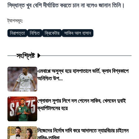
সিদ্ধান্ত খুব বেশি দীর্ঘায়িত করতে চান না বলেও জানান তিনি।
ট্যাগসমূহ:
নিরাপত্তা
নিশ্চিত
ক্রিকেটার
সাকিব আল হাসান
সংশ্লিষ্ট
এমবাপ্পে অসুস্থ হয়ে হাসপাতালে ভর্তি, ক্লাব বিশ্বকাপে
অনিশ্চিত উপ...
গ্লোবাল সুপার লিগে দল পেলেন সাকিব, খেলবেন দুবাই
ক্যাপিটালসের হয়ে
নিজেদের নির্দোষ দাবি করে আদালতে ন্যায়বিচার চাইলেন
নাসির-তামিমা