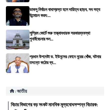
ডাকসু নির্বাচন বাধাগ্রস্ত হলে দায়িত্ব ছাড়ব, সব সত্য
উন্মোচন করব:...
সুপ্রিম কোর্টে শুরু তত্ত্বাবধায়ক সরকারব্যবস্থা
পুনর্বিবেচনার শুন...
প্রধান উপদেষ্টা ড. ইউনূসের ফোনে নুরের খোঁজ, ঘটনার
তদন্তে কঠোর ব্য...
জাতীয়
/
বিচার বিভাগের বড় সংকট মানবিক মূল্যবোধসম্পন্ন বিচারক: