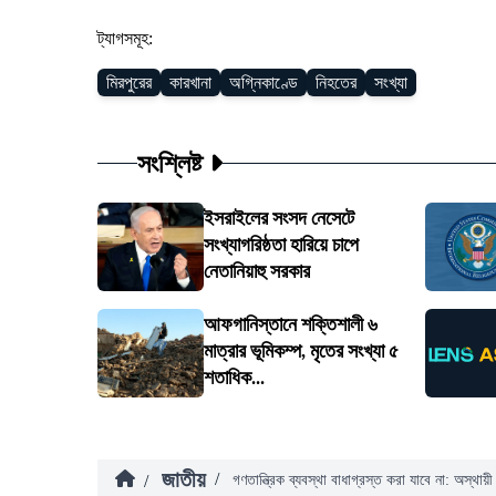
ট্যাগসমূহ:
মিরপুরের
কারখানা
অগ্নিকাণ্ডে
নিহতের
সংখ্যা
সংশ্লিষ্ট
ইসরাইলের সংসদ নেসেটে
সংখ্যাগরিষ্ঠতা হারিয়ে চাপে
নেতানিয়াহু সরকার
আফগানিস্তানে শক্তিশালী ৬
মাত্রার ভূমিকম্প, মৃতের সংখ্যা ৫
শতাধিক...
জাতীয়
/
/
গণতান্ত্রিক ব্যবস্থা বাধাগ্রস্ত করা যাবে না: অস্থায়ী 