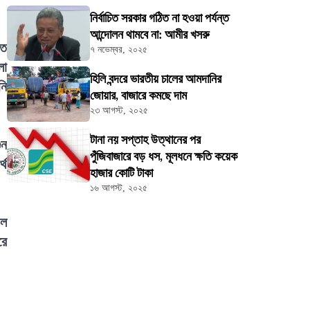
নির্বাচিত সরকার গঠিত না হওয়া পর্যন্ত
আন্দোলন থামবে না: আমীর খসরু
তে
৭ নভেম্বর, ২০২৫
লো
হিলি বন্দরে ভারতীয় চালের আমদানির
নি
জোয়ার, বাজারে কমছে দাম
২৩ আগস্ট, ২০২৫
টানা নয় সপ্তাহ উত্থানের পর
ুন
পুঁজিবাজারে বড় ধস, মূলধনে ক্ষতি কয়েক
্থ
হাজার কোটি টাকা
১৬ আগস্ট, ২০২৫
াল
রে