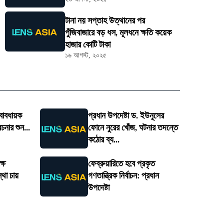
টানা নয় সপ্তাহ উত্থানের পর
পুঁজিবাজারে বড় ধস, মূলধনে ক্ষতি কয়েক
হাজার কোটি টাকা
১৬ আগস্ট, ২০২৫
্বাবধায়ক
প্রধান উপদেষ্টা ড. ইউনূসের
েচনার শুন...
ফোনে নুরের খোঁজ, ঘটনার তদন্তে
কঠোর ব্য...
্ষে
ফেব্রুয়ারিতে হবে প্রকৃত
থা চায়
গণতান্ত্রিক নির্বাচন: প্রধান
উপদেষ্টা