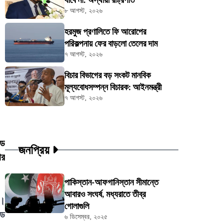
যাবে না: অস্থায়ী রাষ্ট্রপতি
৮ আগস্ট, ২০২৬
হরমুজ প্রণালিতে ফি আরোপের
পরিকল্পনায় ফের বাড়লো তেলের দাম
৭ আগস্ট, ২০২৬
বিচার বিভাগের বড় সংকট মানবিক
মূল্যবোধসম্পন্ন বিচারক: আইনমন্ত্রী
৭ আগস্ট, ২০২৬
েড
জনপ্রিয়
ার
পাকিস্তান-আফগানিস্তান সীমান্তে
আবারও সংঘর্ষ, মধ্যরাতে তীব্র
ে।
গোলাগুলি
্ড
৬ ডিসেম্বর, ২০২৫