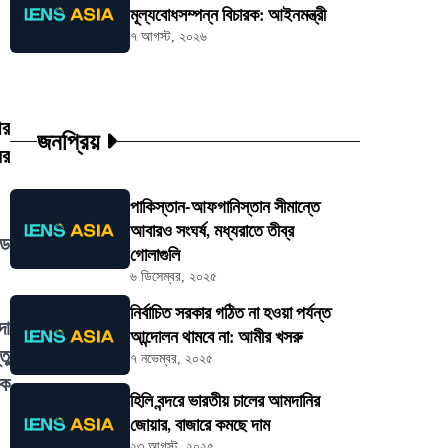
মূল্যবোধসম্পন্ন বিচারক: আইনমন্ত্রী
৭ আগস্ট, ২০২৬
ীর
জনপ্রিয়
ের
পাকিস্তান-আফগানিস্তান সীমান্তে
আবারও সংঘর্ষ, মধ্যরাতে তীব্র
ডে
গোলাগুলি
৬ ডিসেম্বর, ২০২৫
নির্বাচিত সরকার গঠিত না হওয়া পর্যন্ত
দা
আন্দোলন থামবে না: আমীর খসরু
তু
৭ নভেম্বর, ২০২৫
িক
হিলি বন্দরে ভারতীয় চালের আমদানির
জোয়ার, বাজারে কমছে দাম
২৩ আগস্ট, ২০২৫