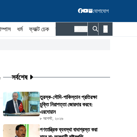
যোগাযোগ
াম্পাস
ধর্ম
ফ্যাক্ট চেক
কর্মকর্তা
ENG
সর্বশেষ
ট
তুরস্ক-সৌদি-পাকিস্তান প্রতিরক্ষা
চুক্তি নিরাপত্তা জোরদার করবে:
এরদোয়ান
৮ আগস্ট, ২০২৬
গণতান্ত্রিক ব্যবস্থা বাধাগ্রস্ত করা