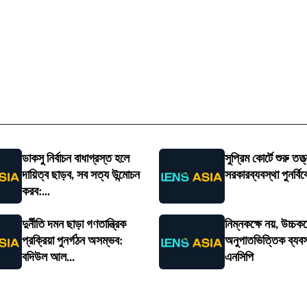
ডাকসু নির্বাচন বাধাগ্রস্ত হলে
সুপ্রিম কোর্টে শুরু তত্ত
দায়িত্ব ছাড়ব, সব সত্য উন্মোচন
সরকারব্যবস্থা পুনর্বিব
করব:...
দুর্নীতি দমন ছাড়া গণতান্ত্রিক
নিম্নকক্ষে নয়, উচ্চকক
প্রক্রিয়া পুনর্গঠন অসম্ভব:
অনুপাতভিত্তিক ব্যবস্
বদিউল আল...
এনসিপি