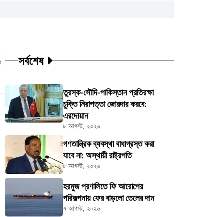
সর্বশেষ
ট
তুরস্ক-সৌদি-পাকিস্তান প্রতিরক্ষা
চুক্তি নিরাপত্তা জোরদার করবে:
এরদোয়ান
৮ আগস্ট, ২০২৬
গণতান্ত্রিক ব্যবস্থা বাধাগ্রস্ত করা
যাবে না: অস্থায়ী রাষ্ট্রপতি
৮ আগস্ট, ২০২৬
হরমুজ প্রণালিতে ফি আরোপের
পরিকল্পনায় ফের বাড়লো তেলের দাম
৭ আগস্ট, ২০২৬