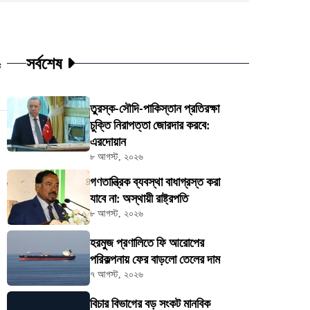
সর্বশেষ
ট
তুরস্ক-সৌদি-পাকিস্তান প্রতিরক্ষা
চুক্তি নিরাপত্তা জোরদার করবে:
এরদোয়ান
৮ আগস্ট, ২০২৬
গণতান্ত্রিক ব্যবস্থা বাধাগ্রস্ত করা
যাবে না: অস্থায়ী রাষ্ট্রপতি
৮ আগস্ট, ২০২৬
হরমুজ প্রণালিতে ফি আরোপের
পরিকল্পনায় ফের বাড়লো তেলের দাম
৭ আগস্ট, ২০২৬
বিচার বিভাগের বড় সংকট মানবিক