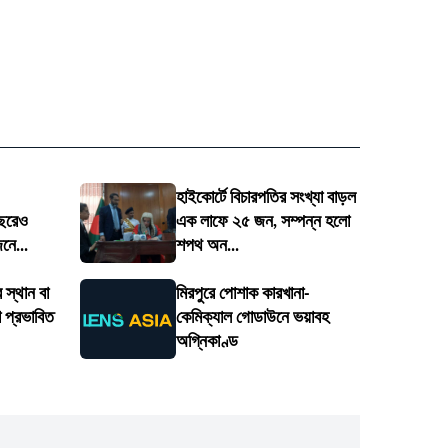
হাইকোর্টে বিচারপতির সংখ্যা বাড়ল
ছরেও
এক লাফে ২৫ জন, সম্পন্ন হলো
নে...
শপথ অন...
 স্থান বা
মিরপুরে পোশাক কারখানা-
া প্রভাবিত
কেমিক্যাল গোডাউনে ভয়াবহ
অগ্নিকাণ্ড