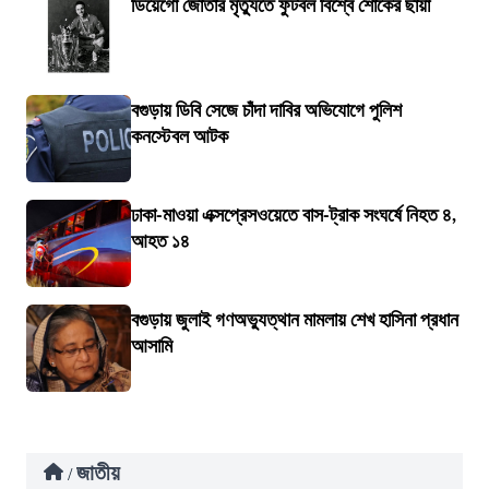
ডিয়েগো জোতার মৃত্যুতে ফুটবল বিশ্বে শোকের ছায়া
বগুড়ায় ডিবি সেজে চাঁদা দাবির অভিযোগে পুলিশ
কনস্টেবল আটক
ঢাকা-মাওয়া এক্সপ্রেসওয়েতে বাস-ট্রাক সংঘর্ষে নিহত ৪,
আহত ১৪
বগুড়ায় জুলাই গণঅভ্যুত্থান মামলায় শেখ হাসিনা প্রধান
আসামি
জাতীয়
/