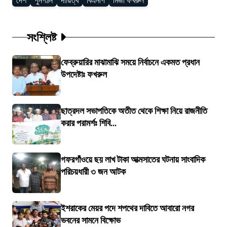
দেশ
পুনর্গঠন
দায়িত্ব
বিএনপি
মির্জা ফখরুল
সংশ্লিষ্ট
ফেব্রুয়ারির মাঝামাঝি সময়ে নির্বাচনে একমত প্রধান
উপদেষ্টাঃ ফখরুল
ছাত্রদল সভাপতিকে অতীত থেকে শিক্ষা নিয়ে রাজনীতি
করার পরামর্শঃ শিবি...
গফরগাঁওয়ে ছয় লাখ টাকা আত্মসাতের ঘটনায় সাংবাদিক
পরিচয়ধারী ৩ জন আটক
ইশরাকের মেয়র পদে শপথের দাবিতে আবারো নগর
ভবনের সামনে বিক্ষোভ