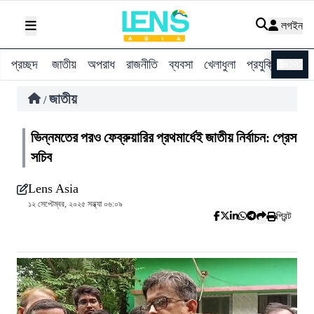
লগইন
প্রচ্ছদ
জাতীয়
অপরাধ
রাজনীতি
ব্যবসা
খেলাধুলা
প্রযুক্তি
বিশ্ব
ENG
জাতীয়
/
ভিন্নমতের পরও ফেব্রুয়ারির প্রথমার্ধেই জাতীয় নির্বাচন: প্রেস
সচিব
Lens Asia
১২ সেপ্টেম্বর, ২০২৫ সন্ধ্যা ০৬:০৯
প্রিন্ট