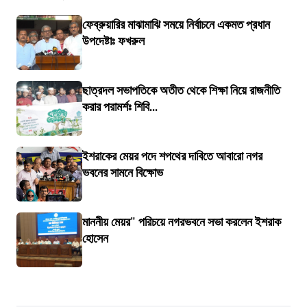
ফেব্রুয়ারির মাঝামাঝি সময়ে নির্বাচনে একমত প্রধান
উপদেষ্টাঃ ফখরুল
ছাত্রদল সভাপতিকে অতীত থেকে শিক্ষা নিয়ে রাজনীতি
করার পরামর্শঃ শিবি...
ইশরাকের মেয়র পদে শপথের দাবিতে আবারো নগর
ভবনের সামনে বিক্ষোভ
মাননীয় মেয়র" পরিচয়ে নগরভবনে সভা করলেন ইশরাক
হোসেন