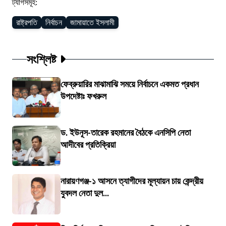
ট্যাগসমূহ:
রাষ্ট্রপতি
নির্বাচন
জামায়াতে ইসলামী
সংশ্লিষ্ট
ফেব্রুয়ারির মাঝামাঝি সময়ে নির্বাচনে একমত প্রধান
উপদেষ্টাঃ ফখরুল
ড. ইউনূস-তারেক রহমানের বৈঠকে এনসিপি নেতা
আদীবের প্রতিক্রিয়া
নারায়ণগঞ্জ-১ আসনে ত্যাগীদের মূল্যায়ন চায় কেন্দ্রীয়
যুবদল নেতা দুল...