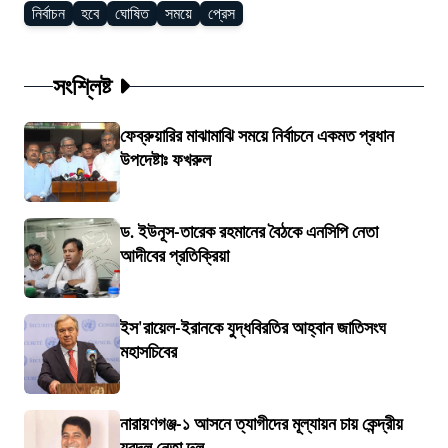
নির্বাচন
হবে
ঘোষিত
সময়ে
প্রেস
সংশ্লিষ্ট
ফেব্রুয়ারির মাঝামাঝি সময়ে নির্বাচনে একমত প্রধান
উপদেষ্টাঃ ফখরুল
ড. ইউনূস-তারেক রহমানের বৈঠকে এনসিপি নেতা
আদীবের প্রতিক্রিয়া
ইস'রায়েল-ইরানকে যুদ্ধবিরতির আহ্বান জাতিসংঘ
মহাসচিবের
নারায়ণগঞ্জ-১ আসনে ত্যাগীদের মূল্যায়ন চায় কেন্দ্রীয়