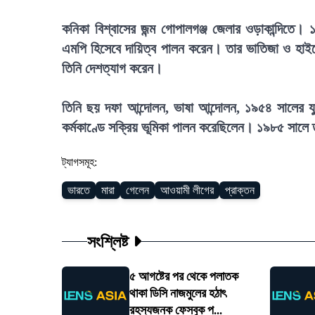
কনিকা বিশ্বাসের জন্ম গোপালগঞ্জ জেলার ওড়াকান্দিত
এমপি হিসেবে দায়িত্ব পালন করেন। তার ভাতিজা ও হাইকোর
তিনি দেশত্যাগ করেন।
তিনি ছয় দফা আন্দোলন, ভাষা আন্দোলন, ১৯৫৪ সালের যুক্
কর্মকাণ্ডে সক্রিয় ভূমিকা পালন করেছিলেন। ১৯৮৫ সালে ত
ট্যাগসমূহ:
ভারতে
মারা
গেলেন
আওয়ামী লীগের
প্রাক্তন
সংশ্লিষ্ট
৫ আগষ্টের পর থেকে পলাতক
থাকা ডিসি নাজমুলের হঠাৎ
রহস্যজনক ফেসবুক প...