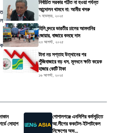
নির্বাচিত সরকার গঠিত না হওয়া পর্যন্ত
আন্দোলন থামবে না: আমীর খসরু
ীত
৭ নভেম্বর, ২০২৫
লে
হিলি বন্দরে ভারতীয় চালের আমদানির
জোয়ার, বাজারে কমছে দাম
২৩ আগস্ট, ২০২৫
িক
টানা নয় সপ্তাহ উত্থানের পর
পুঁজিবাজারে বড় ধস, মূলধনে ক্ষতি কয়েক
হাজার কোটি টাকা
১৬ আগস্ট, ২০২৫
 দোকান
গোপালগঞ্জে এনসিপির কর্মসূচিতে
োর্ডে সোহাগ
আ.লীগের ককটেল-ইটপাটকেল
নিক্ষেপের অভ...