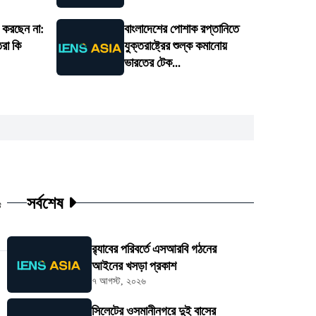
 করছেন না:
বাংলাদেশের পোশাক রপ্তানিতে
তরা কি
যুক্তরাষ্ট্রের শুল্ক কমানোয়
ভারতের টেক...
সর্বশেষ
ট
র‍্যাবের পরিবর্তে এসআরবি গঠনের
আইনের খসড়া প্রকাশ
৭ আগস্ট, ২০২৬
সিলেটের ওসমানীনগরে দুই বাসের