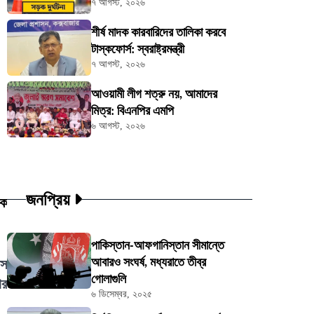
৭ আগস্ট, ২০২৬
শীর্ষ মাদক কারবারিদের তালিকা করবে
টাস্কফোর্স: স্বরাষ্ট্রমন্ত্রী
৭ আগস্ট, ২০২৬
আওয়ামী লীগ শত্রু নয়, আমাদের
মিত্র: বিএনপির এমপি
৬ আগস্ট, ২০২৬
জনপ্রিয়
েক
পাকিস্তান-আফগানিস্তান সীমান্তে
আবারও সংঘর্ষ, মধ্যরাতে তীব্র
াস
গোলাগুলি
ার
৬ ডিসেম্বর, ২০২৫