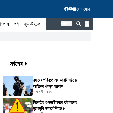
যোগাযোগ
াম্পাস
ধর্ম
ফ্যাক্ট চেক
কর্মকর্তা
ENG
সর্বশেষ
ট
র‍্যাবের পরিবর্তে এসআরবি গঠনের
আইনের খসড়া প্রকাশ
৭ আগস্ট, ২০২৬
সিলেটের ওসমানীনগরে দুই বাসের
মুখোমুখি সংঘর্ষে নিহত ৮