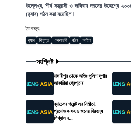
উল্লেখ্য, শীর্ষ সন্ত্রাসী ও জঙ্গিবাদ দমনের উদ্দেশ্যে 
(র‍্যাব) গঠন করা হয়েছিল।
ট্যাগসমূহ:
র‍্যাব
বিলুপ্ত
এসআরবি
গঠন
আইন
সংশ্লিষ্ট
মাদারীপুর থেকে অতিঃ পুলিশ সুপার
জাকারিয়া গ্রেপ্তার
ব্যাচেলর পয়েন্ট এর নির্মাতা,
প্রযোজক সহ ৬ জনের বিরুদ্ধে
লিগ্যাল ন...