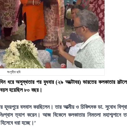
সংগৃহীত ছবি
ঘদিন ধরে অসুস্থতার পর বুধবার (২৯ অক্টোবর) ভারতের কলকাতার সল্টল
ার বয়স হয়েছিল ৮০ বছর।
র হূদয়পুরে বসবাস করছিলেন। তার আত্মীয় ও চিকিৎসক ডা. সুবোধ বিশ্ব
িঃশ্বাস ত্যাগ করেন। আজ বিকেলে কলকাতার নিমতলা মহাশ্মশানে ত
 হিসেবে ধরা হচ্ছে।’