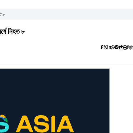
হত ৮
র্ষে নিহত ৮
প্রিন্