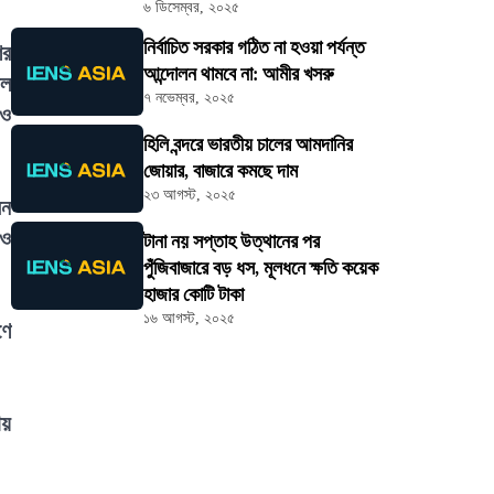
৬ ডিসেম্বর, ২০২৫
নির্বাচিত সরকার গঠিত না হওয়া পর্যন্ত
ের
আন্দোলন থামবে না: আমীর খসরু
াল
৭ নভেম্বর, ২০২৫
 ও
হিলি বন্দরে ভারতীয় চালের আমদানির
জোয়ার, বাজারে কমছে দাম
২৩ আগস্ট, ২০২৫
েন
 ও
টানা নয় সপ্তাহ উত্থানের পর
পুঁজিবাজারে বড় ধস, মূলধনে ক্ষতি কয়েক
হাজার কোটি টাকা
১৬ আগস্ট, ২০২৫
ণে
ায়