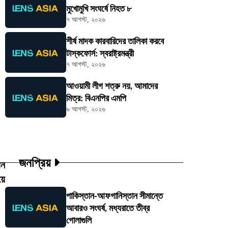
মুখোমুখি সংঘর্ষে নিহত ৮
৭ আগস্ট, ২০২৬
শীর্ষ মাদক কারবারিদের তালিকা করবে
টাস্কফোর্স: স্বরাষ্ট্রমন্ত্রী
৭ আগস্ট, ২০২৬
আওয়ামী লীগ শত্রু নয়, আমাদের
মিত্র: বিএনপির এমপি
৬ আগস্ট, ২০২৬
জনপ্রিয়
য়ন
য়ে
পাকিস্তান-আফগানিস্তান সীমান্তে
আবারও সংঘর্ষ, মধ্যরাতে তীব্র
গোলাগুলি