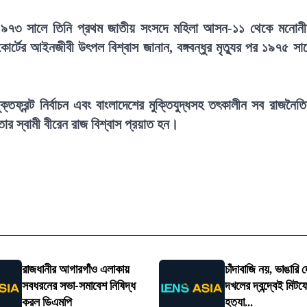
ে। ১৯৭৩ সালে তিনি প্রথম জাতীয় সংসদে মহিলা আসন-১১ থেকে মনোন
্টের আইনজীবী উৎপল বিশ্বাস জানান, বঙ্গবন্ধুর মৃত্যুর পর ১৯৭৫ সা
তফ্রন্ট নির্বাচন এবং বাংলাদেশের মুক্তিযুদ্ধসহ তৎকালীন সব রাজনৈত
ার স্বামী বীরেন রাজ বিশ্বাস প্রয়াত হন।
রাজধানীর আগারগাঁও এলাকায়
চাঁদাবাজি নয়, ভাঙারি
সবধরনের সভা-সমাবেশ নিষিদ্ধ
দখলের দ্বন্দ্বেই মিটফ
করল ডিএমপি
হত্যা...