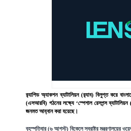
র‍্যাপিড অ্যাকশন ব্যাটালিয়ন (র‍্যাব) বিলুপ্ত করে বাং
(এসআরবি) গঠনের লক্ষ্যে ‘স্পেশাল রেসপন্স ব্যাটা
জনমত আহ্বান করা হয়েছে।
বৃহস্পতিবার (৬ আগস্ট) বিকেলে স্বরাষ্ট্র মন্ত্রণালয়ের