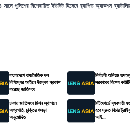
২০০৪ সালে পুলিশের বিশেষায়িত ইউনিট হিসেবে র‍্যাপিড অ্যাকশন ব্যাটালি
বাংলাদেশে রাজনৈতিক দল
নির্বাচনী অনিয়ম তদন্তে
নিষিদ্ধের আইনে উদ্বেগ প্রকাশ
সরকারের বিশেষ কমিট
করেছে জাতিসংঘ
ঢাকায় জাতিসংঘ মিশন স্থাপনে
মিটফোর্ডে ব্যবসায়ী হত
অগ্রগতি, চুক্তির খসড়া
হবে দ্রুত বিচার ট্রাইব
অনুমোদিত
আই...