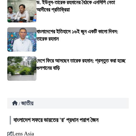
ড. ইউনূস-তারেক রহমানের বৈঠকে এনসিপি নেতা
আদীবের প্রতিক্রিয়া
বাংলাদেশের ইতিহাসে ১৬ই জুন একটি কালো দিবস:
তারেক রহমান
দেশে ফিরে আসছেন তারেক রহমান; প্রস্তুত করা হচ্ছে
গুলশানের বাড়ি
জাতীয়
/
বাংলাদেশ সফরে ভারতের ‘র’ প্রধান পরাগ জৈন
Lens Asia