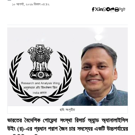
১০ আগস্ট, ২০২৬ বিকাল ০৪:৪২
প্রিন্ট
ছবি: সংগৃহীত
ভারতের বৈদেশিক গোয়েন্দা সংস্থা রিসার্চ অ্যান্ড অ্যানালাইসিস
উইং (র)-এর প্রধান পরাগ জৈন চার সদস্যের একটি উচ্চপর্যায়ের