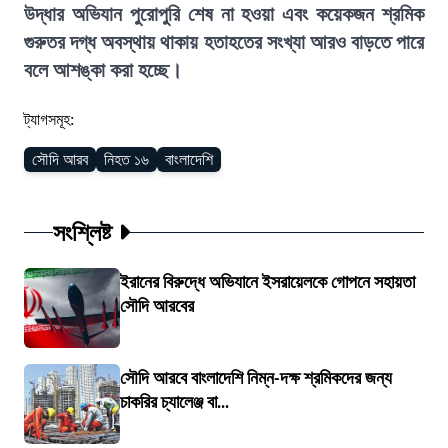
উদ্ধার অভিযান পুরোপুরি শেষ না হওয়া এবং কয়েকজন শ্রমিক
গুরুতর দগ্ধ অবস্থায় থাকায় হতাহতের সংখ্যা আরও বাড়তে পারে
বলে আশঙ্কা করা হচ্ছে।
ট্যাগসমূহ:
সৌদি আরব
নিহত ১৬
বাংলাদেশি
সংশ্লিষ্ট
ইরানের বিরুদ্ধে অভিযানে ইসরায়েলকে গোপনে সহায়তা
সৌদি আরবের
সৌদি আরবে বাংলাদেশি নিম্ন-দক্ষ শ্রমিকদের জন্য
চাকরির চ্যালেঞ্জ বা...