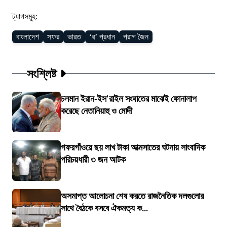
ট্যাগসমূহ:
বাংলাদেশ
সফর
ভারত
‘র’ প্রধান
পরাগ জৈন
সংশ্লিষ্ট
চলমান ইরান-ইস'রাইল সংঘাতের মাঝেই ফোনালাপ
করেছে নেতানিয়াহু ও মোদী
গফরগাঁওয়ে ছয় লাখ টাকা আত্মসাতের ঘটনায় সাংবাদিক
পরিচয়ধারী ৩ জন আটক
অসমাপ্ত আলোচনা শেষ করতে রাজনৈতিক দলগুলোর
সাথে বৈঠকে বসবে ঐকমত্য ক...