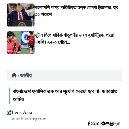
বাংলাদেশি পণ্যে অতিরিক্ত শুল্ক ঘোষণা ট্রাম্পের, হার
৩৫ শতাংশ
ভুটান লিগে সাবিনা-ঋতুপর্ণার ডাবল হ্যাটট্রিক, পারো
এফসির ২২-০ গোলে...
জাতীয়
/
বাংলাদেশে ফ্যাসিবাদকে আর সুযোগ দেওয়া হবে না: জামায়াত
আমির
Lens Asia
১০ আগস্ট, ২০২৬ দুপুর ০৩:০৫
প্রিন্ট