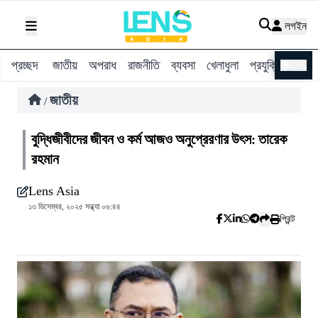
লগইন
প্রচ্ছদ
জাতীয়
অপরাধ
রাজনীতি
ব্যবসা
খেলাধুলা
প্রযুক্তি
বিশ্ব
ENG
জাতীয়
/
বুদ্ধিজীবীদের জীবন ও কর্ম আজও অনুপ্রেরণার উৎস: তারেক
রহমান
Lens Asia
১৩ ডিসেম্বর, ২০২৫ সন্ধ্যা ০৬:৪৪
প্রিন্ট