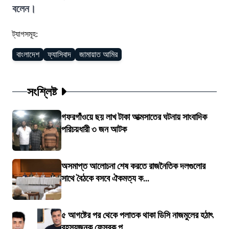
বলেন।
ট্যাগসমূহ:
বাংলাদেশ
ফ্যাসিবাদ
জামায়াত আমির
সংশ্লিষ্ট
গফরগাঁওয়ে ছয় লাখ টাকা আত্মসাতের ঘটনায় সাংবাদিক
পরিচয়ধারী ৩ জন আটক
অসমাপ্ত আলোচনা শেষ করতে রাজনৈতিক দলগুলোর
সাথে বৈঠকে বসবে ঐকমত্য ক...
৫ আগষ্টের পর থেকে পলাতক থাকা ডিসি নাজমুলের হঠাৎ
রহস্যজনক ফেসবুক প...