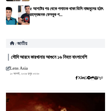
৫ আগষ্টের পর থেকে পলাতক থাকা ডিসি নাজমুলের হঠাৎ
রহস্যজনক ফেসবুক প...
জাতীয়
/
সৌদি আরবে কারখানায় আগুনে ১৬ নিহত বাংলাদেশি
Lens Asia
১০ আগস্ট, ২০২৬ দুপুর ০৩:৩০
প্রিন্ট