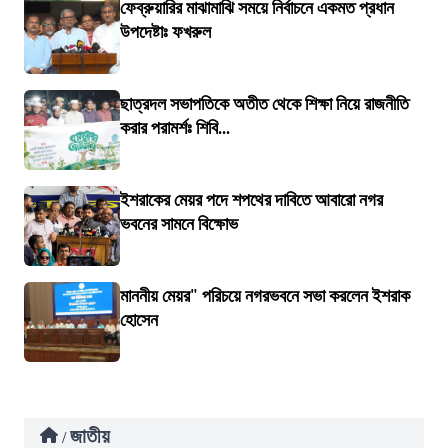
ফেব্রুয়ারির মাঝামাঝি সময়ে নির্বাচনে একমত প্রধান
উপদেষ্টাঃ ফখরুল
ছাত্রদল সভাপতিকে অতীত থেকে শিক্ষা নিয়ে রাজনীতি
করার পরামর্শঃ শিবি...
ইশরাকের মেয়র পদে শপথের দাবিতে আবারো নগর
ভবনের সামনে বিক্ষোভ
মাননীয় মেয়র" পরিচয়ে নগরভবনে সভা করলেন ইশরাক
হোসেন
জাতীয়
/