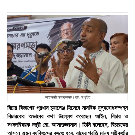
আইনমন্ত্রী আসাদুজ্জামান। ছবি: সংগৃহীত
বিচার বিভাগের প্রধান চ্যালেঞ্জ হিসেবে মানবিক মূল্যবোধসম্পন্ন
বিচারকের অভাবের কথা উল্লেখ করেছেন আইন, বিচার ও
সংসদবিষয়ক মন্ত্রী মো. আসাদুজ্জামান। তিনি বলেছেন, বিচারকের
আসনে এমন ব্যক্তিদের বসতে হবে, যাদের প্রতি মানুষ সৃষ্টিকর্তার