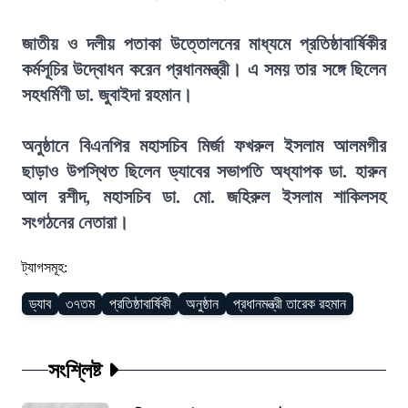
জাতীয় ও দলীয় পতাকা উত্তোলনের মাধ্যমে প্রতিষ্ঠাবার্ষিকীর
কর্মসূচির উদ্বোধন করেন প্রধানমন্ত্রী। এ সময় তার সঙ্গে ছিলেন
সহধর্মিণী ডা. জুবাইদা রহমান।
অনুষ্ঠানে বিএনপির মহাসচিব মির্জা ফখরুল ইসলাম আলমগীর
ছাড়াও উপস্থিত ছিলেন ড্যাবের সভাপতি অধ্যাপক ডা. হারুন
আল রশীদ, মহাসচিব ডা. মো. জহিরুল ইসলাম শাকিলসহ
সংগঠনের নেতারা।
ট্যাগসমূহ:
ড্যাব
৩৭তম
প্রতিষ্ঠাবার্ষিকী
অনুষ্ঠান
প্রধানমন্ত্রী তারেক রহমান
সংশ্লিষ্ট