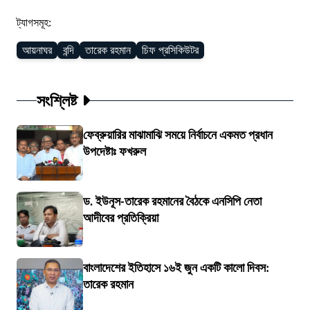
ট্যাগসমূহ:
আয়নাঘর
বন্দি
তারেক রহমান
চিফ প্রসিকিউটর
সংশ্লিষ্ট
ফেব্রুয়ারির মাঝামাঝি সময়ে নির্বাচনে একমত প্রধান
উপদেষ্টাঃ ফখরুল
ড. ইউনূস-তারেক রহমানের বৈঠকে এনসিপি নেতা
আদীবের প্রতিক্রিয়া
বাংলাদেশের ইতিহাসে ১৬ই জুন একটি কালো দিবস:
তারেক রহমান