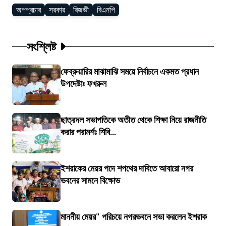
অপপ্রচার
সরকার
রিজভী
বিএনপি
সংশ্লিষ্ট
ফেব্রুয়ারির মাঝামাঝি সময়ে নির্বাচনে একমত প্রধান
উপদেষ্টাঃ ফখরুল
ছাত্রদল সভাপতিকে অতীত থেকে শিক্ষা নিয়ে রাজনীতি
করার পরামর্শঃ শিবি...
ইশরাকের মেয়র পদে শপথের দাবিতে আবারো নগর
ভবনের সামনে বিক্ষোভ
মাননীয় মেয়র" পরিচয়ে নগরভবনে সভা করলেন ইশরাক