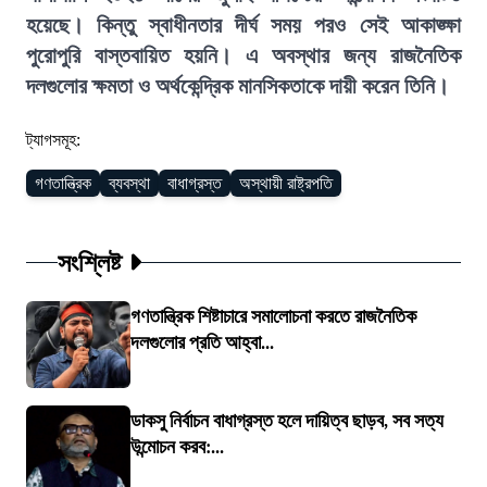
হয়েছে। কিন্তু স্বাধীনতার দীর্ঘ সময় পরও সেই আকাঙ্ক্ষা
পুরোপুরি বাস্তবায়িত হয়নি। এ অবস্থার জন্য রাজনৈতিক
দলগুলোর ক্ষমতা ও অর্থকেন্দ্রিক মানসিকতাকে দায়ী করেন তিনি।
ট্যাগসমূহ:
গণতান্ত্রিক
ব্যবস্থা
বাধাগ্রস্ত
অস্থায়ী রাষ্ট্রপতি
সংশ্লিষ্ট
গণতান্ত্রিক শিষ্টাচারে সমালোচনা করতে রাজনৈতিক
দলগুলোর প্রতি আহ্বা...
ডাকসু নির্বাচন বাধাগ্রস্ত হলে দায়িত্ব ছাড়ব, সব সত্য
উন্মোচন করব:...