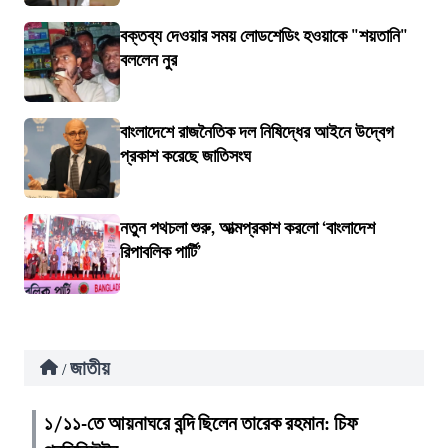
বক্তব্য দেওয়ার সময় লোডশেডিং হওয়াকে "শয়তানি"
বললেন নুর
বাংলাদেশে রাজনৈতিক দল নিষিদ্ধের আইনে উদ্বেগ
প্রকাশ করেছে জাতিসংঘ
নতুন পথচলা শুরু, আত্মপ্রকাশ করলো ‘বাংলাদেশ
রিপাবলিক পার্টি’
জাতীয়
/
১/১১-তে আয়নাঘরে বন্দি ছিলেন তারেক রহমান: চিফ