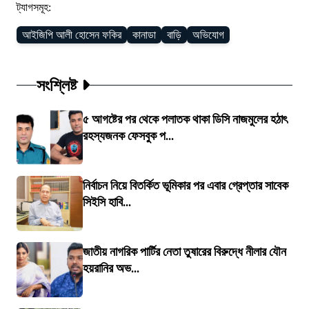
ট্যাগসমূহ:
আইজিপি আলী হোসেন ফকির
কানাডা
বাড়ি
অভিযোগ
সংশ্লিষ্ট
৫ আগষ্টের পর থেকে পলাতক থাকা ডিসি নাজমুলের হঠাৎ
রহস্যজনক ফেসবুক প...
নির্বাচন নিয়ে বিতর্কিত ভূমিকার পর এবার গ্রেপ্তার সাবেক
সিইসি হাবি...
জাতীয় নাগরিক পার্টির নেতা তুষারের বিরুদ্ধে নীলার যৌন
হয়রানির অভ...