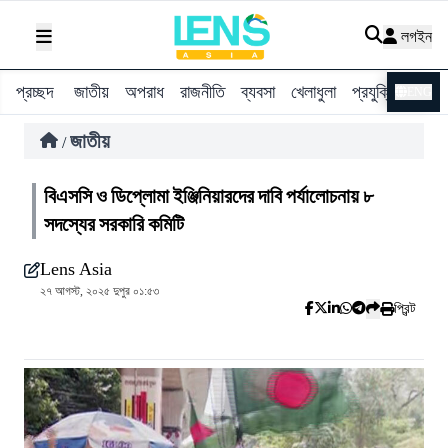
লগইন
প্রচ্ছদ
জাতীয়
অপরাধ
রাজনীতি
ব্যবসা
খেলাধুলা
প্রযুক্তি
বিশ্ব
ENG
জাতীয়
/
বিএসসি ও ডিপ্লোমা ইঞ্জিনিয়ারদের দাবি পর্যালোচনায় ৮
সদস্যের সরকারি কমিটি
Lens Asia
২৭ আগস্ট, ২০২৫ দুপুর ০১:৫৩
প্রিন্ট