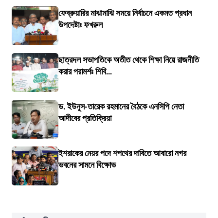
ফেব্রুয়ারির মাঝামাঝি সময়ে নির্বাচনে একমত প্রধান
উপদেষ্টাঃ ফখরুল
ছাত্রদল সভাপতিকে অতীত থেকে শিক্ষা নিয়ে রাজনীতি
করার পরামর্শঃ শিবি...
ড. ইউনূস-তারেক রহমানের বৈঠকে এনসিপি নেতা
আদীবের প্রতিক্রিয়া
ইশরাকের মেয়র পদে শপথের দাবিতে আবারো নগর
ভবনের সামনে বিক্ষোভ