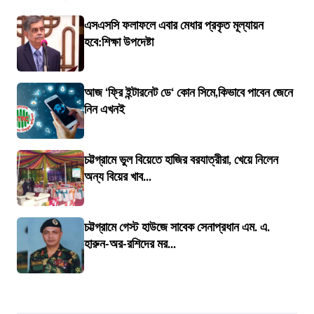
এসএসসি ফলাফলে এবার মেধার প্রকৃত মূল্যায়ন
হবে:শিক্ষা উপদেষ্টা
আজ ‘ফ্রি ইন্টারনেট ডে‘ কোন সিমে,কিভাবে পাবেন জেনে
নিন এখনই
চট্টগ্রামে ভুল বিয়েতে হাজির বরযাত্রীরা, খেয়ে নিলেন
অন্য বিয়ের খাব...
চট্টগ্রামে গেস্ট হাউজে সাবেক সেনাপ্রধান এম. এ.
হারুন-অর-রশিদের মর...