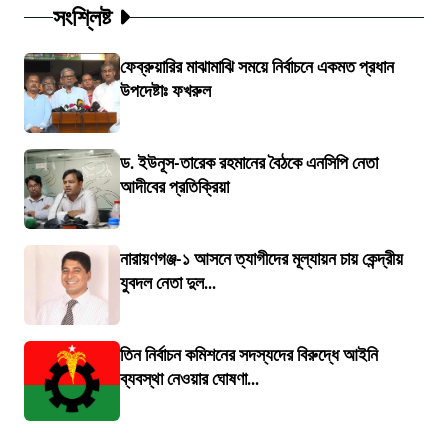
সংশ্লিষ্ট
ফেব্রুয়ারির মাঝামাঝি সময়ে নির্বাচনে একমত প্রধান
উপদেষ্টাঃ ফখরুল
ড. ইউনূস-তারেক রহমানের বৈঠকে এনসিপি নেতা
আদীবের প্রতিক্রিয়া
নারায়ণগঞ্জ-১ আসনে ত্যাগীদের মূল্যায়ন চায় কেন্দ্রীয়
যুবদল নেতা দুল...
তিন নির্বাচন কমিশনের সদস্যদের বিরুদ্ধে আইনি
ব্যবস্থা নেওয়ার ঘোষণা...