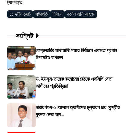
ট্যাগসমূহ:
১১ দলীয় জোট
রাষ্ট্রপতি
নির্বাচন
কর্নেল অলি আহমদ
সংশ্লিষ্ট
ফেব্রুয়ারির মাঝামাঝি সময়ে নির্বাচনে একমত প্রধান
উপদেষ্টাঃ ফখরুল
ড. ইউনূস-তারেক রহমানের বৈঠকে এনসিপি নেতা
আদীবের প্রতিক্রিয়া
নারায়ণগঞ্জ-১ আসনে ত্যাগীদের মূল্যায়ন চায় কেন্দ্রীয়
যুবদল নেতা দুল...