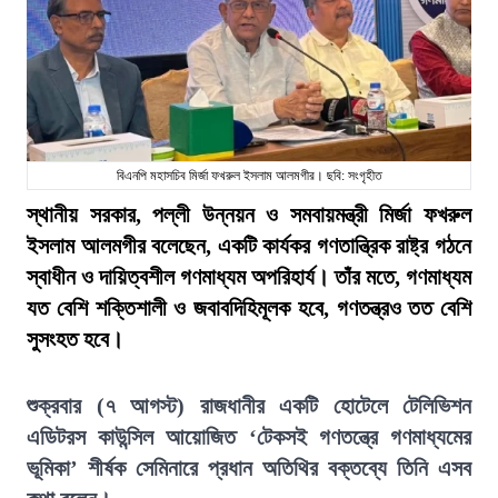
বিএনপি মহাসচিব মির্জা ফখরুল ইসলাম আলমগীর। ছবি: সংগৃহীত
স্থানীয় সরকার, পল্লী উন্নয়ন ও সমবায়মন্ত্রী মির্জা ফখরুল
ইসলাম আলমগীর বলেছেন, একটি কার্যকর গণতান্ত্রিক রাষ্ট্র গঠনে
স্বাধীন ও দায়িত্বশীল গণমাধ্যম অপরিহার্য। তাঁর মতে, গণমাধ্যম
যত বেশি শক্তিশালী ও জবাবদিহিমূলক হবে, গণতন্ত্রও তত বেশি
সুসংহত হবে।
শুক্রবার (৭ আগস্ট) রাজধানীর একটি হোটেলে টেলিভিশন
এডিটরস কাউন্সিল আয়োজিত ‘টেকসই গণতন্ত্রে গণমাধ্যমের
ভূমিকা’ শীর্ষক সেমিনারে প্রধান অতিথির বক্তব্যে তিনি এসব