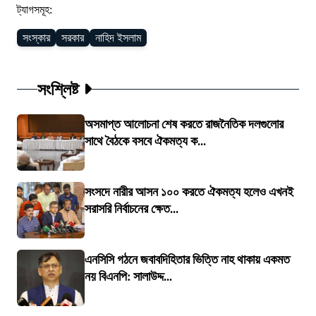
ট্যাগসমূহ:
সংস্কার
সরকার
নাহিদ ইসলাম
সংশ্লিষ্ট
অসমাপ্ত আলোচনা শেষ করতে রাজনৈতিক দলগুলোর
সাথে বৈঠকে বসবে ঐকমত্য ক...
সংসদে নারীর আসন ১০০ করতে ঐকমত্য হলেও এখনই
সরাসরি নির্বাচনের ক্ষেত...
এনসিসি গঠনে জবাবদিহিতার ভিত্তি নাহ থাকায় একমত
নয় বিএনপি: সালাউদ্দ...