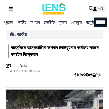
লগইন
প্রচ্ছদ
জাতীয়
অপরাধ
রাজনীতি
ব্যবসা
খেলাধুলা
প্রযুক্তি
বিশ্ব
ENG
জাতীয়
/
ধানমন্ডিতে আন্তর্জাতিক অপরাধ ট্রাইব্যুনাল কার্যালয় সামনে
ককটেল বিস্ফোরণ
Lens Asia
১১ নভেম্বর, ২০২৫ রাত্রি ১১:২০
প্রিন্ট