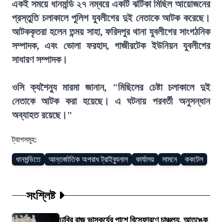
একই সময়ে ধানমন্ডি ২৭ নম্বরে একটি ঝটিকা মিছিল আয়োজনের
প্রস্তুতি চলাকালে পুলিশ যুবলীগের দুই নেতাকে আটক করেছে।
আটককৃতরা হলেন তন্ময় সাহা, ফরিদপুর থানা যুবলীগের সাংগঠনিক
সম্পাদক, এবং ভোলা ফরহাদ, গাজীরটেক ইউনিয়ন যুবলীগের
সাধারণ সম্পাদক।
ওসি ক্যশৈন্যু মারমা জানান, "মিছিলের চেষ্টা চলাকালে দুই
নেতাকে আটক করা হয়েছে। এ ঘটনায় পরবর্তী অনুসন্ধান
অব্যাহত রয়েছে।"
ট্যাগসমূহ:
ধানমন্ডিতে
আন্তর্জাতিক অপরাধ ট্রাইব্যুনাল
কার্যালয়
সামনে
ককটেল
সংশ্লিষ্ট
ঢাবির রাজু ভাস্কর্যের পাশে বিস্ফোরণে চাঞ্চল্য, আতঙ্কে