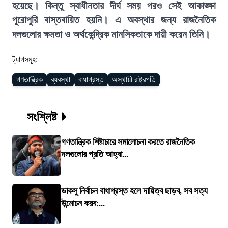
হয়েছে। কিন্তু স্বাধীনতার দীর্ঘ সময় পরও সেই আকাঙ্ক্ষা
পুরোপুরি বাস্তবায়িত হয়নি। এ অবস্থার জন্য রাজনৈতিক
দলগুলোর ক্ষমতা ও অর্থকেন্দ্রিক মানসিকতাকে দায়ী করেন তিনি।
ট্যাগসমূহ:
গণতান্ত্রিক
ব্যবস্থা
বাধাগ্রস্ত
অস্থায়ী রাষ্ট্রপতি
সংশ্লিষ্ট
গণতান্ত্রিক শিষ্টাচারে সমালোচনা করতে রাজনৈতিক
দলগুলোর প্রতি আহ্বা...
ডাকসু নির্বাচন বাধাগ্রস্ত হলে দায়িত্ব ছাড়ব, সব সত্য
উন্মোচন করব:...