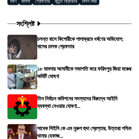
ধর্ষণ
মামলা
গ্রেফতার
কন্টেন্ট ক্রিয়েটর
রিপন মিয়া
সংশ্লিষ্ট
চলন্ত বাসে কিশোরীকে পালাক্রমে ধর্ষণের অভিযোগ;
বাসের চালক গ্রেফতার
১৮ মামলার আসামীকে সভাপতি করে ফরিদপুর জিয়া মঞ্চের
কমিটি ঘোষণা
তিন নির্বাচন কমিশনের সদস্যদের বিরুদ্ধে আইনি
ব্যবস্থা নেওয়ার ঘোষণা...
সাবেক সিইসি কে এম নুরুল হুদা গ্রেপ্তার, উত্তরা পশ্চিম
থানার হেফাজ...