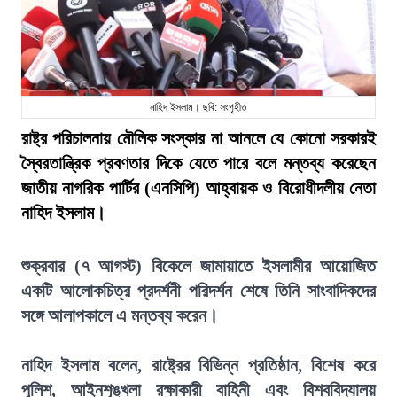
নাহিদ ইসলাম। ছবি: সংগৃহীত
রাষ্ট্র পরিচালনায় মৌলিক সংস্কার না আনলে যে কোনো সরকারই
স্বৈরতান্ত্রিক প্রবণতার দিকে যেতে পারে বলে মন্তব্য করেছেন
জাতীয় নাগরিক পার্টির (এনসিপি) আহ্বায়ক ও বিরোধীদলীয় নেতা
নাহিদ ইসলাম।
শুক্রবার (৭ আগস্ট) বিকেলে জামায়াতে ইসলামীর আয়োজিত
একটি আলোকচিত্র প্রদর্শনী পরিদর্শন শেষে তিনি সাংবাদিকদের
সঙ্গে আলাপকালে এ মন্তব্য করেন।
নাহিদ ইসলাম বলেন, রাষ্ট্রের বিভিন্ন প্রতিষ্ঠান, বিশেষ করে
পুলিশ, আইনশৃঙ্খলা রক্ষাকারী বাহিনী এবং বিশ্ববিদ্যালয়