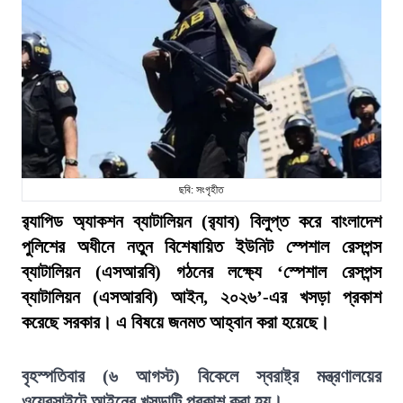
ছবি: সংগৃহীত
র‍্যাপিড অ্যাকশন ব্যাটালিয়ন (র‍্যাব) বিলুপ্ত করে বাংলাদেশ
পুলিশের অধীনে নতুন বিশেষায়িত ইউনিট স্পেশাল রেসপন্স
ব্যাটালিয়ন (এসআরবি) গঠনের লক্ষ্যে ‘স্পেশাল রেসপন্স
ব্যাটালিয়ন (এসআরবি) আইন, ২০২৬’-এর খসড়া প্রকাশ
করেছে সরকার। এ বিষয়ে জনমত আহ্বান করা হয়েছে।
বৃহস্পতিবার (৬ আগস্ট) বিকেলে স্বরাষ্ট্র মন্ত্রণালয়ের
ওয়েবসাইটে আইনের খসড়াটি প্রকাশ করা হয়।