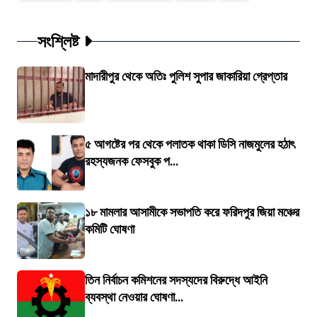
সংশ্লিষ্ট
মাদারীপুর থেকে অতিঃ পুলিশ সুপার জাকারিয়া গ্রেপ্তার
৫ আগষ্টের পর থেকে পলাতক থাকা ডিসি নাজমুলের হঠাৎ
রহস্যজনক ফেসবুক প...
১৮ মামলার আসামীকে সভাপতি করে ফরিদপুর জিয়া মঞ্চের
কমিটি ঘোষণা
তিন নির্বাচন কমিশনের সদস্যদের বিরুদ্ধে আইনি
ব্যবস্থা নেওয়ার ঘোষণা...