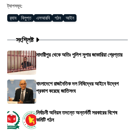
ট্যাগসমূহ:
র‍্যাব
বিলুপ্ত
এসআরবি
গঠন
আইন
সংশ্লিষ্ট
মাদারীপুর থেকে অতিঃ পুলিশ সুপার জাকারিয়া গ্রেপ্তার
বাংলাদেশে রাজনৈতিক দল নিষিদ্ধের আইনে উদ্বেগ
প্রকাশ করেছে জাতিসংঘ
নির্বাচনী অনিয়ম তদন্তে অন্তর্বর্তী সরকারের বিশেষ
কমিটি গঠন