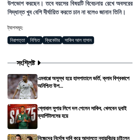
উপভোগ করছেন। তবে বয়সের বিষয়টি বিবেচনায় রেখে অবসরের
সিদ্ধান্ত খুব বেশি দীর্ঘায়িত করতে চান না বলেও জানান তিনি।
ট্যাগসমূহ:
নিরাপত্তা
নিশ্চিত
ক্রিকেটার
সাকিব আল হাসান
সংশ্লিষ্ট
এমবাপ্পে অসুস্থ হয়ে হাসপাতালে ভর্তি, ক্লাব বিশ্বকাপে
অনিশ্চিত উপ...
গ্লোবাল সুপার লিগে দল পেলেন সাকিব, খেলবেন দুবাই
ক্যাপিটালসের হয়ে
নিজেদের নির্দোষ দাবি করে আদালতে ন্যায়বিচার চাইলেন