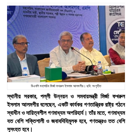
বিএনপি মহাসচিব মির্জা ফখরুল ইসলাম আলমগীর। ছবি: সংগৃহীত
স্থানীয় সরকার, পল্লী উন্নয়ন ও সমবায়মন্ত্রী মির্জা ফখরুল
ইসলাম আলমগীর বলেছেন, একটি কার্যকর গণতান্ত্রিক রাষ্ট্র গঠনে
স্বাধীন ও দায়িত্বশীল গণমাধ্যম অপরিহার্য। তাঁর মতে, গণমাধ্যম
যত বেশি শক্তিশালী ও জবাবদিহিমূলক হবে, গণতন্ত্রও তত বেশি
সুসংহত হবে।