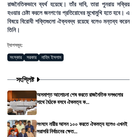
রাজনৈতিকভাবে ব্যর্থ হয়েছে। তাঁর দাবি, তারা পুনরায় সক্রিয়
হওয়ার চেষ্টা করলে জনগণের প্রতিরোধের মুখোমুখি হতে হবে। এ
বিষয়ে বিরোধী শক্তিগুলো ঐক্যবদ্ধ রয়েছে বলেও মন্তব্য করেন
তিনি।
ট্যাগসমূহ:
সংস্কার
সরকার
নাহিদ ইসলাম
সংশ্লিষ্ট
অসমাপ্ত আলোচনা শেষ করতে রাজনৈতিক দলগুলোর
সাথে বৈঠকে বসবে ঐকমত্য ক...
সংসদে নারীর আসন ১০০ করতে ঐকমত্য হলেও এখনই
সরাসরি নির্বাচনের ক্ষেত...