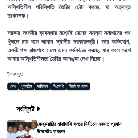
অস্থিতিশীল পরিস্থিতি তৈরির চেষ্টা করছে, যা অত্যন্ত
দুঃখজনক।
সরকার সংসদীয় ব্যবস্থার মধ্যেই দেশের সমস্যা সমাধানের পথ
খুঁজতে চায় বলে জানান স্থানীয় সরকারমন্ত্রী। তার অভিযোগ,
একটি পক্ষ রাজপথে নেমে এমন কর্মকাণ্ড করছে, যার ফলে দেশে
আবার অস্থিতিশীলতা তৈরির আশঙ্কা দেখা দিচ্ছে।
ট্যাগসমূহ:
দেশ
পুনর্গঠন
দায়িত্ব
বিএনপি
মির্জা ফখরুল
সংশ্লিষ্ট
ফেব্রুয়ারির মাঝামাঝি সময়ে নির্বাচনে একমত প্রধান
উপদেষ্টাঃ ফখরুল