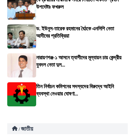
উপদেষ্টাঃ ফখরুল
ড. ইউনূস-তারেক রহমানের বৈঠকে এনসিপি নেতা
আদীবের প্রতিক্রিয়া
নারায়ণগঞ্জ-১ আসনে ত্যাগীদের মূল্যায়ন চায় কেন্দ্রীয়
যুবদল নেতা দুল...
তিন নির্বাচন কমিশনের সদস্যদের বিরুদ্ধে আইনি
ব্যবস্থা নেওয়ার ঘোষণা...
জাতীয়
/