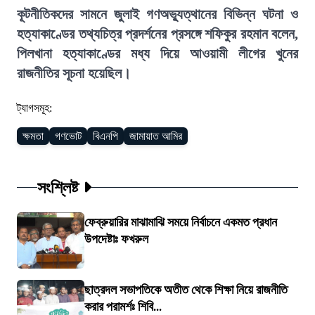
কূটনীতিকদের সামনে জুলাই গণঅভ্যুত্থানের বিভিন্ন ঘটনা ও
হত্যাকাণ্ডের তথ্যচিত্র প্রদর্শনের প্রসঙ্গে শফিকুর রহমান বলেন,
পিলখানা হত্যাকাণ্ডের মধ্য দিয়ে আওয়ামী লীগের খুনের
রাজনীতির সূচনা হয়েছিল।
ট্যাগসমূহ:
ক্ষমতা
গণভোট
বিএনপি
জামায়াত আমির
সংশ্লিষ্ট
ফেব্রুয়ারির মাঝামাঝি সময়ে নির্বাচনে একমত প্রধান
উপদেষ্টাঃ ফখরুল
ছাত্রদল সভাপতিকে অতীত থেকে শিক্ষা নিয়ে রাজনীতি
করার পরামর্শঃ শিবি...