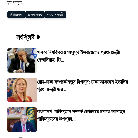
ট্যাগসমূহ:
ইউএনও
জনবান্ধব
প্রধানমন্ত্রী
সংশ্লিষ্ট
খাবারে বিষক্রিয়ায় অসুস্থ ইসরায়েলের প্রধানমন্ত্রী
নেতানিয়াহু, তি...
রোম-ঢাকা সম্পর্কে নতুন দিগন্ত: ঢাকা আসছেন ইতালির
প্রধানমন্ত্রী জর...
বাংলাদেশ-পাকিস্তান সম্পর্ক জোরদারে ঢাকায় আসছেন
পাকিস্তানের উপপ্রধ...