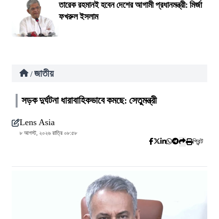
তারেক রহমানই হবেন দেশের আগামী প্রধানমন্ত্রী: মির্জা
ফখরুল ইসলাম
জাতীয়
/
সড়ক দুর্ঘটনা ধারাবাহিকভাবে কমছে: সেতুমন্ত্রী
Lens Asia
৮ আগস্ট, ২০২৬ রাত্রি ০৮:৫৮
প্রিন্ট