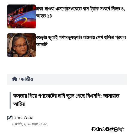
ঢাকা-মাওয়া এক্সপ্রেসওয়েতে বাস-ট্রাক সংঘর্ষে নিহত ৪,
আহত ১৪
বগুড়ায় জুলাই গণঅভ্যুত্থান মামলায় শেখ হাসিনা প্রধান
আসামি
জাতীয়
/
ক্ষমতায় গিয়ে গণভোটের দাবি ভুলে গেছে বিএনপি: জামায়াত
আমির
Lens Asia
৮ আগস্ট, ২০২৬ সন্ধ্যা ০৭:৫৩
প্রিন্ট