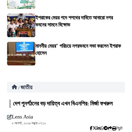
ইশরাকের মেয়র পদে শপথের দাবিতে আবারো নগর
ভবনের সামনে বিক্ষোভ
মাননীয় মেয়র" পরিচয়ে নগরভবনে সভা করলেন ইশরাক
হোসেন
জাতীয়
/
দেশ পুনর্গঠনের বড় দায়িত্ব এখন বিএনপির: মির্জা ফখরুল
Lens Asia
৮ আগস্ট, ২০২৬ সন্ধ্যা ০৭:১০
প্রিন্ট