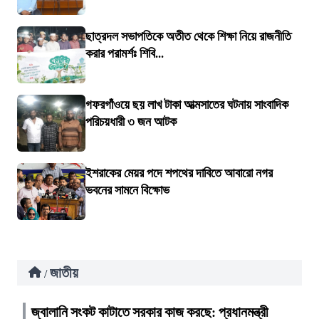
ছাত্রদল সভাপতিকে অতীত থেকে শিক্ষা নিয়ে রাজনীতি
করার পরামর্শঃ শিবি...
গফরগাঁওয়ে ছয় লাখ টাকা আত্মসাতের ঘটনায় সাংবাদিক
পরিচয়ধারী ৩ জন আটক
ইশরাকের মেয়র পদে শপথের দাবিতে আবারো নগর
ভবনের সামনে বিক্ষোভ
জাতীয়
/
জ্বালানি সংকট কাটাতে সরকার কাজ করছে: প্রধানমন্ত্রী