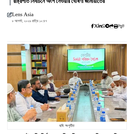
রাষ্ট্রপতি নির্বাচনে অংশ নেওয়ার ঘোষণা জামায়াতের
Lens Asia
৮ আগস্ট, ২০২৬ রাত্রি ১০:৪৭
প্রিন্ট
ছবি: সংগৃহীত