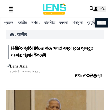
লগইন
প্রচ্ছদ
জাতীয়
অপরাধ
রাজনীতি
ব্যবসা
খেলাধুলা
প্রযুক্তি
বিশ্ব
ENG
জাতীয়
/
নির্বাচিত প্রতিনিধিদের কাছে ক্ষমতা হস্তান্তরে প্রস্তুত
সরকার: প্রধান উপদেষ্টা
Lens Asia
১২ আগস্ট, ২০২৫ সন্ধ্যা ০৬:১২
প্রিন্ট