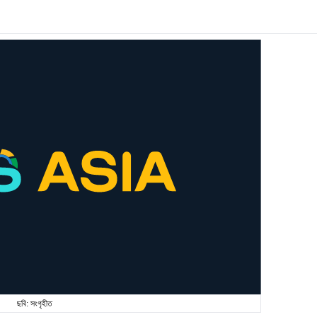
ছবি: সংগৃহীত