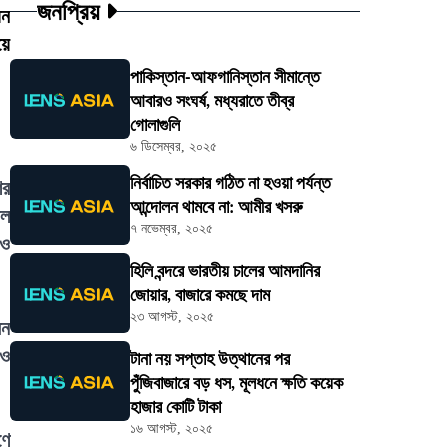
জনপ্রিয়
য়ন
য়ে
পাকিস্তান-আফগানিস্তান সীমান্তে
আবারও সংঘর্ষ, মধ্যরাতে তীব্র
গোলাগুলি
৬ ডিসেম্বর, ২০২৫
নির্বাচিত সরকার গঠিত না হওয়া পর্যন্ত
ের
আন্দোলন থামবে না: আমীর খসরু
াল
৭ নভেম্বর, ২০২৫
 ও
হিলি বন্দরে ভারতীয় চালের আমদানির
জোয়ার, বাজারে কমছে দাম
২৩ আগস্ট, ২০২৫
েন
 ও
টানা নয় সপ্তাহ উত্থানের পর
পুঁজিবাজারে বড় ধস, মূলধনে ক্ষতি কয়েক
হাজার কোটি টাকা
১৬ আগস্ট, ২০২৫
ণে