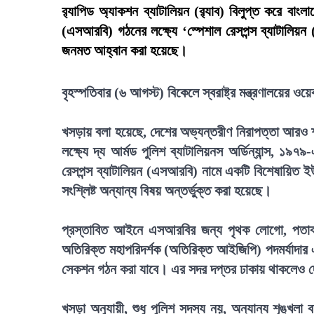
র‍্যাপিড অ্যাকশন ব্যাটালিয়ন (র‍্যাব) বিলুপ্ত করে বাং
(এসআরবি) গঠনের লক্ষ্যে ‘স্পেশাল রেসপন্স ব্যাটা
জনমত আহ্বান করা হয়েছে।
বৃহস্পতিবার (৬ আগস্ট) বিকেলে স্বরাষ্ট্র মন্ত্রণালয়ের
খসড়ায় বলা হয়েছে, দেশের অভ্যন্তরীণ নিরাপত্তা আরও শক্
লক্ষ্যে দ্য আর্মড পুলিশ ব্যাটালিয়নস অর্ডিন্যান্স, ১
রেসপন্স ব্যাটালিয়ন (এসআরবি) নামে একটি বিশেষায়িত ইউ
সংশ্লিষ্ট অন্যান্য বিষয় অন্তর্ভুক্ত করা হয়েছে।
প্রস্তাবিত আইনে এসআরবির জন্য পৃথক লোগো, পতাকা ও
অতিরিক্ত মহাপরিদর্শক (অতিরিক্ত আইজিপি) পদমর্যাদার 
সেকশন গঠন করা যাবে। এর সদর দপ্তর ঢাকায় থাকলেও দ
খসড়া অনুযায়ী, শুধু পুলিশ সদস্য নয়, অন্যান্য শৃঙ্খল