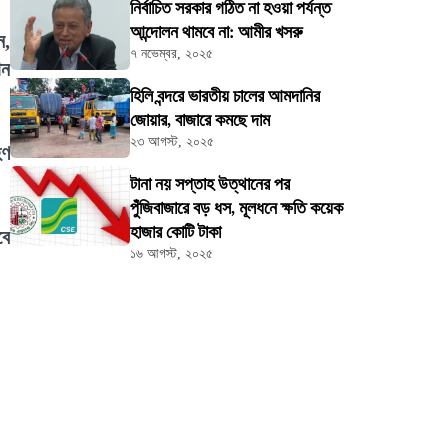
নির্বাচিত সরকার গঠিত না হওয়া পর্যন্ত
আন্দোলন থামবে না: আমীর খসরু
ন,
৭ নভেম্বর, ২০২৫
ান
হিলি বন্দরে ভারতীয় চালের আমদানির
জোয়ার, বাজারে কমছে দাম
২৩ আগস্ট, ২০২৫
হণ
টানা নয় সপ্তাহ উত্থানের পর
পুঁজিবাজারে বড় ধস, মূলধনে ক্ষতি কয়েক
হাজার কোটি টাকা
বে
১৬ আগস্ট, ২০২৫