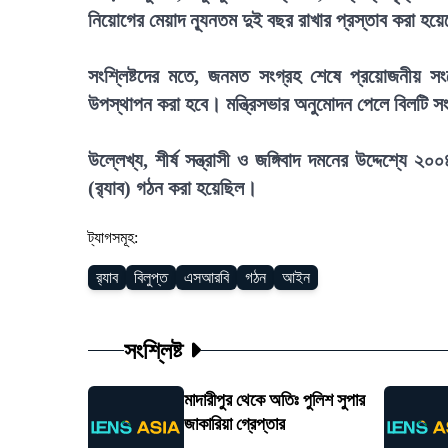
নিয়োগের মেয়াদ ন্যূনতম দুই বছর রাখার প্রস্তাব করা হয়
সংশ্লিষ্টদের মতে, জনমত সংগ্রহ শেষে প্রয়োজনীয় 
উপস্থাপন করা হবে। মন্ত্রিসভার অনুমোদন পেলে বিলটি 
উল্লেখ্য, শীর্ষ সন্ত্রাসী ও জঙ্গিবাদ দমনের উদ্দেশ্যে 
(র‍্যাব) গঠন করা হয়েছিল।
ট্যাগসমূহ:
র‍্যাব
বিলুপ্ত
এসআরবি
গঠন
আইন
সংশ্লিষ্ট
মাদারীপুর থেকে অতিঃ পুলিশ সুপার
জাকারিয়া গ্রেপ্তার