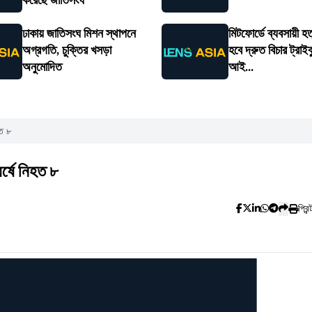
করেছে জাতিসংঘ
ঢাকায় জাতিসংঘ মিশন স্থাপনে
মিটফোর্ডে ব্যবসায়ী হত
অগ্রগতি, চুক্তির খসড়া
হবে দ্রুত বিচার ট্রাইব
অনুমোদিত
আই...
হত ৮
র্ষে নিহত ৮
প্রিন্