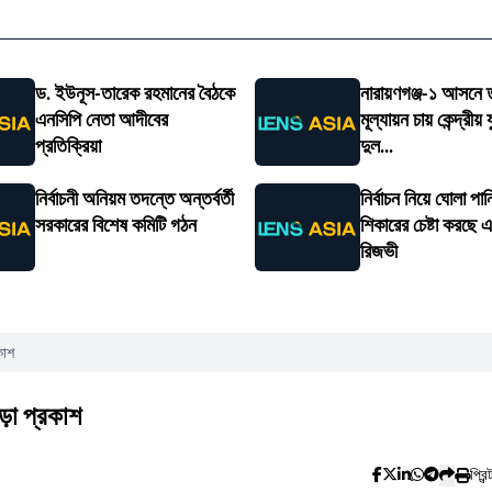
ড. ইউনূস-তারেক রহমানের বৈঠকে
নারায়ণগঞ্জ-১ আসনে ত
এনসিপি নেতা আদীবের
মূল্যায়ন চায় কেন্দ্রীয়
প্রতিক্রিয়া
দুল...
নির্বাচনী অনিয়ম তদন্তে অন্তর্বর্তী
নির্বাচন নিয়ে ঘোলা পা
সরকারের বিশেষ কমিটি গঠন
শিকারের চেষ্টা করছে 
রিজভী
কাশ
ড়া প্রকাশ
প্রিন্