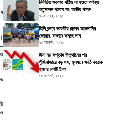
নির্বাচিত সরকার গঠিত না হওয়া পর্যন্ত
আন্দোলন থামবে না: আমীর খসরু
ষে
৭ নভেম্বর, ২০২৫
হিলি বন্দরে ভারতীয় চালের আমদানির
জোয়ার, বাজারে কমছে দাম
ে।
২৩ আগস্ট, ২০২৫
ি—
তে
টানা নয় সপ্তাহ উত্থানের পর
পুঁজিবাজারে বড় ধস, মূলধনে ক্ষতি কয়েক
হাজার কোটি টাকা
১৬ আগস্ট, ২০২৫
ুভ
টি
 ও