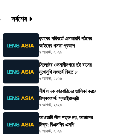
সর্বশেষ
ট
র‍্যাবের পরিবর্তে এসআরবি গঠনের
আইনের খসড়া প্রকাশ
৭ আগস্ট, ২০২৬
সিলেটের ওসমানীনগরে দুই বাসের
মুখোমুখি সংঘর্ষে নিহত ৮
৭ আগস্ট, ২০২৬
শীর্ষ মাদক কারবারিদের তালিকা করবে
টাস্কফোর্স: স্বরাষ্ট্রমন্ত্রী
৭ আগস্ট, ২০২৬
আওয়ামী লীগ শত্রু নয়, আমাদের
মিত্র: বিএনপির এমপি
৬ আগস্ট, ২০২৬