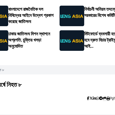
বাংলাদেশে রাজনৈতিক দল
নির্বাচনী অনিয়ম তদন্তে
নিষিদ্ধের আইনে উদ্বেগ প্রকাশ
সরকারের বিশেষ কমিট
করেছে জাতিসংঘ
ঢাকায় জাতিসংঘ মিশন স্থাপনে
মিটফোর্ডে ব্যবসায়ী হত
অগ্রগতি, চুক্তির খসড়া
হবে দ্রুত বিচার ট্রাইব
অনুমোদিত
আই...
হত ৮
র্ষে নিহত ৮
প্রিন্