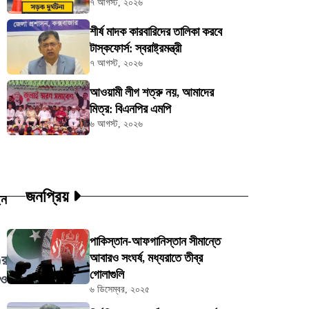
৭ আগস্ট, ২০২৬
শীর্ষ মাদক কারবারিদের তালিকা করবে
টাস্কফোর্স: স্বরাষ্ট্রমন্ত্রী
৭ আগস্ট, ২০২৬
আওয়ামী লীগ শত্রু নয়, আমাদের
মিত্র: বিএনপির এমপি
৬ আগস্ট, ২০২৬
জনপ্রিয়
েন
পাকিস্তান-আফগানিস্তান সীমান্তে
আবারও সংঘর্ষ, মধ্যরাতে তীব্র
)র
গোলাগুলি
 ও
৬ ডিসেম্বর, ২০২৫