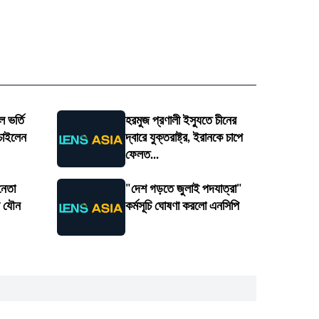
 ভর্তি
হরমুজ প্রণালী ইস্যুতে চীনের
 চাইলেন
দ্বারে যুক্তরাষ্ট্র, ইরানকে চাপে
ফেলত...
 নেতা
"দেশ গড়তে জুলাই পদযাত্রা"
ার যৌন
কর্মসূচি ঘোষণা করলো এনসিপি