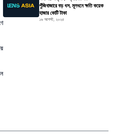
পুঁজিবাজারে বড় ধস, মূলধনে ক্ষতি কয়েক
হাজার কোটি টাকা
১৬ আগস্ট, ২০২৫
ণে
ায়
য়ন