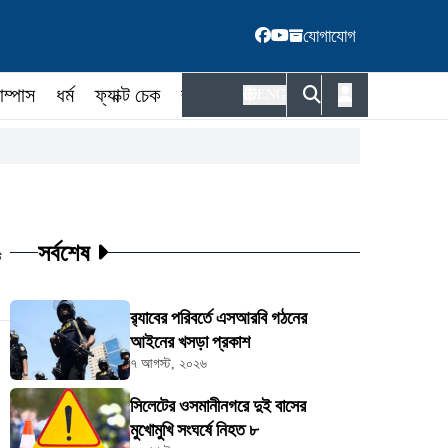
যোগাযোগ
াম্পাস
ধর্ম
ফ্যাক্ট চেক
কর্মকর্তা
ENG
সর্বশেষ
ট
র‍্যাবের পরিবর্তে এসআরবি গঠনের
আইনের খসড়া প্রকাশ
৭ আগস্ট, ২০২৬
সিলেটের ওসমানীনগরে দুই বাসের
মুখোমুখি সংঘর্ষে নিহত ৮