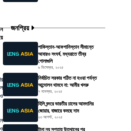
জনপ্রিয়
য়ন
য়ে
পাকিস্তান-আফগানিস্তান সীমান্তে
আবারও সংঘর্ষ, মধ্যরাতে তীব্র
গোলাগুলি
৬ ডিসেম্বর, ২০২৫
নির্বাচিত সরকার গঠিত না হওয়া পর্যন্ত
ের
আন্দোলন থামবে না: আমীর খসরু
াল
৭ নভেম্বর, ২০২৫
 ও
হিলি বন্দরে ভারতীয় চালের আমদানির
জোয়ার, বাজারে কমছে দাম
২৩ আগস্ট, ২০২৫
েন
 ও
টানা নয় সপ্তাহ উত্থানের পর