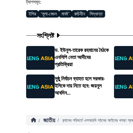
ট্যাগসমূহ:
ইসির
‘মুলা-বেগুন
মার্কা’
রুচিহীন
সিদ্ধান্ত
সংশ্লিষ্ট
ড. ইউনূস-তারেক রহমানের বৈঠকে
এনসিপি নেতা আদীবের
প্রতিক্রিয়া
সুষ্ঠু নির্বাচন ব্যাহত হলে সরকার-
ইসিকে দায় নিতে হবে: জয়নুল
আবদিন...
জাতীয়
/
/
র‍্যাবের পরিবর্তে এসআরবি গঠনের আইনের খসড়া প্র