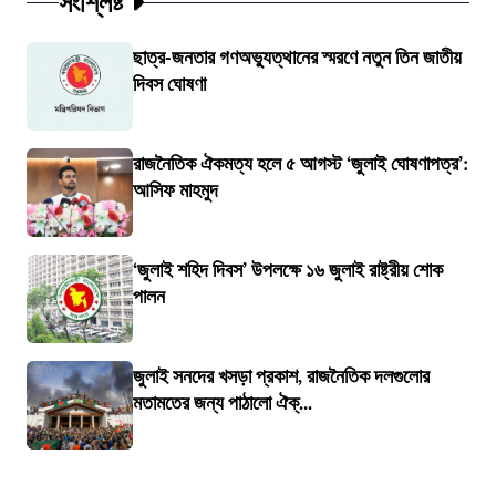
সংশ্লিষ্ট
ছাত্র-জনতার গণঅভ্যুত্থানের স্মরণে নতুন তিন জাতীয়
দিবস ঘোষণা
রাজনৈতিক ঐকমত্য হলে ৫ আগস্ট ‘জুলাই ঘোষণাপত্র’:
আসিফ মাহমুদ
‘জুলাই শহিদ দিবস’ উপলক্ষে ১৬ জুলাই রাষ্ট্রীয় শোক
পালন
জুলাই সনদের খসড়া প্রকাশ, রাজনৈতিক দলগুলোর
মতামতের জন্য পাঠালো ঐক্...