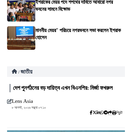
ইশরাকের মেয়র পদে শপথের দাবিতে আবারো নগর
ভবনের সামনে বিক্ষোভ
মাননীয় মেয়র" পরিচয়ে নগরভবনে সভা করলেন ইশরাক
হোসেন
জাতীয়
/
দেশ পুনর্গঠনের বড় দায়িত্ব এখন বিএনপির: মির্জা ফখরুল
Lens Asia
৮ আগস্ট, ২০২৬ সন্ধ্যা ০৭:১০
প্রিন্ট