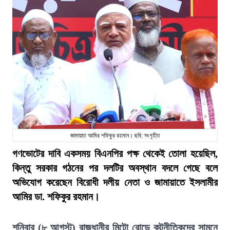
জামায়াত আমির শফিকুর রহমান। ছবি: সংগৃহীত
গণভোটের দাবি একসময় বিএনপির পক্ষ থেকেই তোলা হয়েছিল,
কিন্তু সরকার গঠনের পর দলটির অবস্থান বদলে গেছে বলে
অভিযোগ করেছেন বিরোধী দলীয় নেতা ও জামায়াতে ইসলামীর
আমির ডা. শফিকুর রহমান।
শনিবার (৮ আগস্ট) রাজধানীর মিন্টো রোডে কূটনীতিকদের সামনে