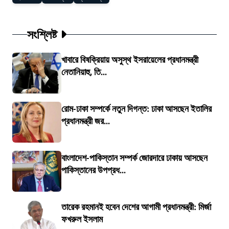
সংশ্লিষ্ট
খাবারে বিষক্রিয়ায় অসুস্থ ইসরায়েলের প্রধানমন্ত্রী
নেতানিয়াহু, তি...
রোম-ঢাকা সম্পর্কে নতুন দিগন্ত: ঢাকা আসছেন ইতালির
প্রধানমন্ত্রী জর...
বাংলাদেশ-পাকিস্তান সম্পর্ক জোরদারে ঢাকায় আসছেন
পাকিস্তানের উপপ্রধ...
তারেক রহমানই হবেন দেশের আগামী প্রধানমন্ত্রী: মির্জা
ফখরুল ইসলাম