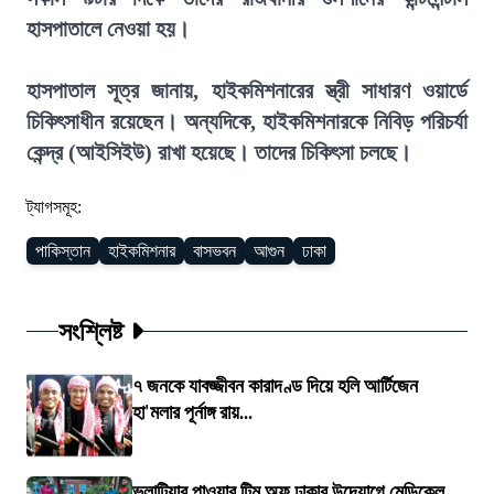
হাসপাতালে নেওয়া হয়।
হাসপাতাল সূত্র জানায়, হাইকমিশনারের স্ত্রী সাধারণ ওয়ার্ডে
চিকিৎসাধীন রয়েছেন। অন্যদিকে, হাইকমিশনারকে নিবিড় পরিচর্যা
কেন্দ্র (আইসিইউ) রাখা হয়েছে। তাদের চিকিৎসা চলছে।
ট্যাগসমূহ:
পাকিস্তান
হাইকমিশনার
বাসভবন
আগুন
ঢাকা
সংশ্লিষ্ট
৭ জনকে যাবজ্জীবন কারাদণ্ড দিয়ে হলি আর্টিজেন
হা'মলার পূর্নাঙ্গ রায়...
ভলান্টিয়ার পাওয়ার টিম অফ ঢাকার উদ্যোগে মেডিকেল