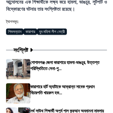
আন্দোলনের এক শিক্ষার্থীকে লক্ষ্য করে হামলা, ভাঙচুর, লুটপাট ও
বিস্ফোরণের ঘটনায় তার সংশ্লিষ্টতা রয়েছে।
ট্যাগসমূহ:
শিশুসন্তান
কারাগার
যুব মহিলা লীগ নেত্রী
সংশ্লিষ্ট
গোপালগঞ্জ জেলা কারাগারে হামলা-ভাঙচুর, উত্তপ্ত
পরিস্থিতিতে সেনা-পু...
কারাগারে হার্ট অ্যাটাকে আক্রান্ত সাবেক প্রধান
বিচারপতি খায়রুল হক...
নর্থ সাউথ শিক্ষার্থী অপূর্ব পাল কুরআন অবমাননা মামলায়