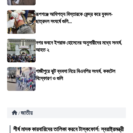
রূপগঞ্জে আধিপত্য বিস্তারকে কেন্দ্র করে যুবদল-
ছাত্রদল সংঘর্ষে গুলি...
নগর ভবনে ইশরাক হোসেনের অনুসারীদের মধ্যে সংঘর্ষ,
আহত ২
গাজীপুরে ঝুট ব্যবসা নিয়ে বিএনপির সংঘর্ষ, ককটেল
বিস্ফোরণ ও গুলি
জাতীয়
/
শীর্ষ মাদক কারবারিদের তালিকা করবে টাস্কফোর্স: স্বরাষ্ট্রমন্ত্রী