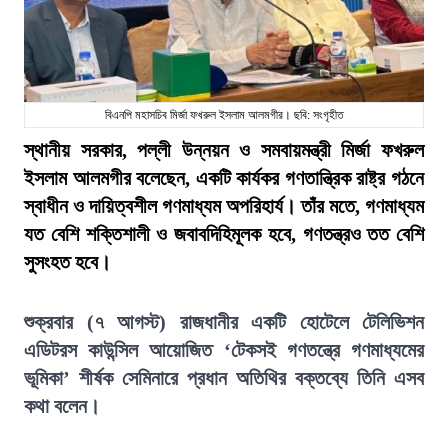
বিএনপি মহাসচিব মির্জা ফখরুল ইসলাম আলমগীর। ছবি: সংগৃহীত
স্থানীয় সরকার, পল্লী উন্নয়ন ও সমবায়মন্ত্রী মির্জা ফখরুল
ইসলাম আলমগীর বলেছেন, একটি কার্যকর গণতান্ত্রিক রাষ্ট্র গঠনে
স্বাধীন ও দায়িত্বশীল গণমাধ্যম অপরিহার্য। তাঁর মতে, গণমাধ্যম
যত বেশি শক্তিশালী ও জবাবদিহিমূলক হবে, গণতন্ত্রও তত বেশি
সুসংহত হবে।
শুক্রবার (৭ আগস্ট) রাজধানীর একটি হোটেলে টেলিভিশন
এডিটরস কাউন্সিল আয়োজিত ‘টেকসই গণতন্ত্রে গণমাধ্যমের
ভূমিকা’ শীর্ষক সেমিনারে প্রধান অতিথির বক্তব্যে তিনি এসব
কথা বলেন।