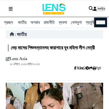
লগইন
প্রচ্ছদ
জাতীয়
অপরাধ
রাজনীতি
ব্যবসা
খেলাধুলা
প্রযুক্তি
বিশ্ব
ENG
জাতীয়
/
দেড় মাসের শিশুসন্তানসহ কারাগারে যুব মহিলা লীগ নেত্রী
Lens Asia
২১ এপ্রিল, ২০২৬ রাত্রি ১০:০৩
প্রিন্ট