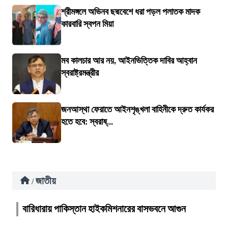
শ্রীমঙ্গলে অভিনব ছদ্মবেশে ধরা পড়ল পলাতক মাদক
কারবারি স্বপন মিয়া
মব কালচার আর নয়, আইনভিত্তিক দাবির আহ্বান
স্বরাষ্ট্রমন্ত্রীর
জনআস্থা ফেরাতে আইনশৃঙ্খলা বাহিনীকে দ্রুত কার্যকর
হতে হবে: স্বরাষ্...
জাতীয়
/
বারিধারায় পাকিস্তান হাইকমিশনারের বাসভবনে আগুন