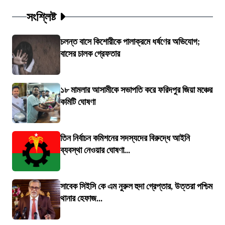
সংশ্লিষ্ট
চলন্ত বাসে কিশোরীকে পালাক্রমে ধর্ষণের অভিযোগ;
বাসের চালক গ্রেফতার
১৮ মামলার আসামীকে সভাপতি করে ফরিদপুর জিয়া মঞ্চের
কমিটি ঘোষণা
তিন নির্বাচন কমিশনের সদস্যদের বিরুদ্ধে আইনি
ব্যবস্থা নেওয়ার ঘোষণা...
সাবেক সিইসি কে এম নুরুল হুদা গ্রেপ্তার, উত্তরা পশ্চিম
থানার হেফাজ...