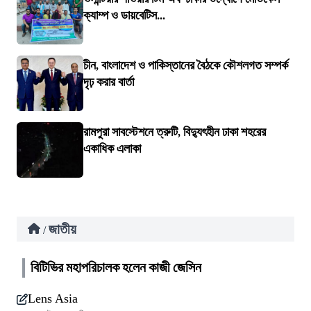
ক্যাম্প ও ডায়বেটিস...
চীন, বাংলাদেশ ও পাকিস্তানের বৈঠকে কৌশলগত সম্পর্ক
দৃঢ় করার বার্তা
রামপুরা সাবস্টেশনে ত্রুটি, বিদ্যুৎহীন ঢাকা শহরের
একাধিক এলাকা
জাতীয়
/
বিটিভির মহাপরিচালক হলেন কাজী জেসিন
Lens Asia