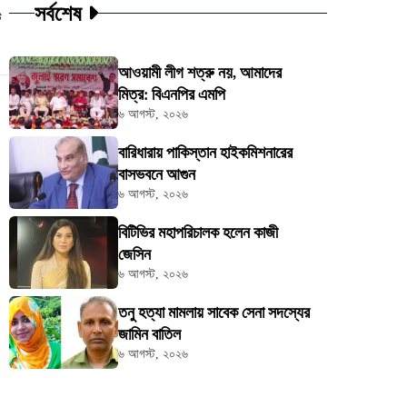
সর্বশেষ
ট
আওয়ামী লীগ শত্রু নয়, আমাদের
মিত্র: বিএনপির এমপি
৬ আগস্ট, ২০২৬
বারিধারায় পাকিস্তান হাইকমিশনারের
বাসভবনে আগুন
৬ আগস্ট, ২০২৬
বিটিভির মহাপরিচালক হলেন কাজী
জেসিন
৬ আগস্ট, ২০২৬
তনু হত্যা মামলায় সাবেক সেনা সদস্যের
জামিন বাতিল
৬ আগস্ট, ২০২৬