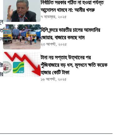
নির্বাচিত সরকার গঠিত না হওয়া পর্যন্ত
আন্দোলন থামবে না: আমীর খসরু
৭ নভেম্বর, ২০২৫
্ন
তে
হিলি বন্দরে ভারতীয় চালের আমদানির
জোয়ার, বাজারে কমছে দাম
য়ন
২৩ আগস্ট, ২০২৫
টানা নয় সপ্তাহ উত্থানের পর
্ট
পুঁজিবাজারে বড় ধস, মূলধনে ক্ষতি কয়েক
হাজার কোটি টাকা
ের
১৬ আগস্ট, ২০২৫