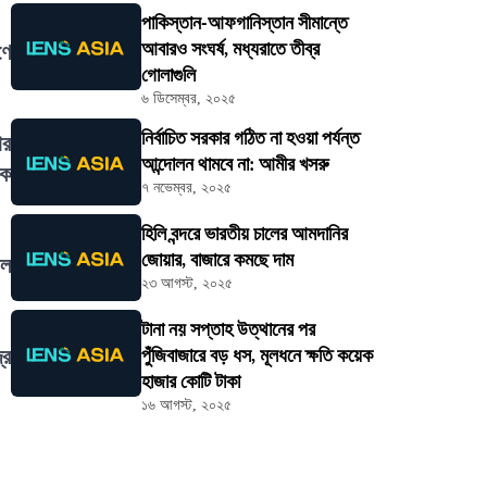
পাকিস্তান-আফগানিস্তান সীমান্তে
আবারও সংঘর্ষ, মধ্যরাতে তীব্র
ণে
গোলাগুলি
৬ ডিসেম্বর, ২০২৫
নির্বাচিত সরকার গঠিত না হওয়া পর্যন্ত
ার
আন্দোলন থামবে না: আমীর খসরু
িক
৭ নভেম্বর, ২০২৫
হিলি বন্দরে ভারতীয় চালের আমদানির
জোয়ার, বাজারে কমছে দাম
াল
২৩ আগস্ট, ২০২৫
টানা নয় সপ্তাহ উত্থানের পর
্র
পুঁজিবাজারে বড় ধস, মূলধনে ক্ষতি কয়েক
হাজার কোটি টাকা
১৬ আগস্ট, ২০২৫