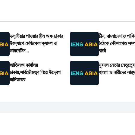
ভলান্টিয়ার পাওয়ার টিম অফ ঢাকার
চীন, বাংলাদেশ ও পাকি
উদ্যোগে মেডিকেল ক্যাম্প ও
বৈঠকে কৌশলগত সম্পর্
ডায়বেটিস...
বার্তা
জাতিসংঘ কার্যালয়
যুবদল নেতার নেতৃত্ব
ঢাকায়,সার্বভৌমত্ব নিয়ে উদ্বেগ
হামলা ও নারীদের লাঞ্ছ
জমিয়তের