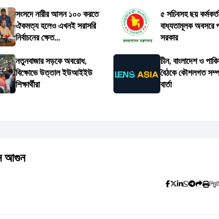
সংসদে নারীর আসন ১০০ করতে
৫ সচিবসহ ছয় কর্মকর্ত
ঐকমত্য হলেও এখনই সরাসরি
বাধ্যতামূলক অবসরে প
নির্বাচনের ক্ষেত...
সরকার
নতুনবাজার সড়কে অবরোধ,
চীন, বাংলাদেশ ও পাকি
বিক্ষোভে উত্তাল ইউআইইউ
বৈঠকে কৌশলগত সম্পর্
শিক্ষার্থীরা
বার্তা
ে আগুন
প্রিন্