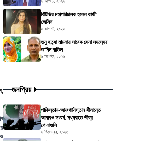
৬ আগস্ট, ২০২৬
বিটিভির মহাপরিচালক হলেন কাজী
জেসিন
৬ আগস্ট, ২০২৬
তনু হত্যা মামলায় সাবেক সেনা সদস্যের
জামিন বাতিল
৬ আগস্ট, ২০২৬
জনপ্রিয়
ন,
পাকিস্তান-আফগানিস্তান সীমান্তে
আবারও সংঘর্ষ, মধ্যরাতে তীব্র
াৎ
গোলাগুলি
য়ে
৬ ডিসেম্বর, ২০২৫
েও