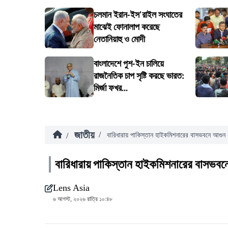
চলমান ইরান-ইস'রাইল সংঘাতের
মাঝেই ফোনালাপ করেছে
নেতানিয়াহু ও মোদী
বাংলাদেশে পুশ-ইন চালিয়ে
রাজনৈতিক চাপ সৃষ্টি করছে ভারত:
মির্জা ফখর...
জাতীয়
/
/
বারিধারায় পাকিস্তান হাইকমিশনারের বাসভবনে আগুন
বারিধারায় পাকিস্তান হাইকমিশনারের বাসভবন
Lens Asia
৬ আগস্ট, ২০২৬ রাত্রি ১০:৪৮