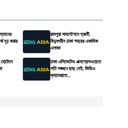
স্তানের
রামপুরা সাবস্টেশনে ত্রুটি,
ক দৃঢ় করার
বিদ্যুৎহীন ঢাকা শহরের একাধিক
এলাকা
ে হোটেলে
ঢাকা এলিভেটেড এক্সপ্রেসওয়েতে
না
গতি লঙ্ঘনে ছাড় নেই, ভিডিও
ক্যামেরাতে...