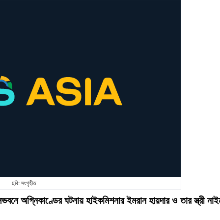
ছবি: সংগৃহীত
সভবনে অগ্নিকাণ্ডের ঘটনায় হাইকমিশনার ইমরান হায়দার ও তার স্ত্রী নাই