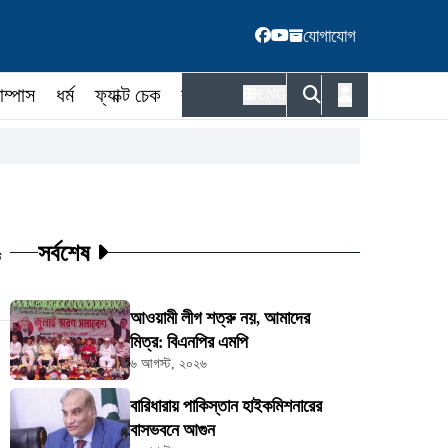
যোগাযোগ
াম্পাস
ধর্ম
ফ্যাক্ট চেক
কর্মকর্তা
ENG
সর্বশেষ
ট
আওয়ামী লীগ শত্রু নয়, আমাদের
মিত্র: বিএনপির এমপি
৬ আগস্ট, ২০২৬
বারিধারায় পাকিস্তান হাইকমিশনারের
বাসভবনে আগুন