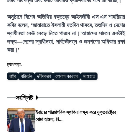
চর্চার পরিপন্থী এবং দলটি আবারও ফ্যাসিবাদের পথে এগোচ্ছে।
অনুষ্ঠানে বিশেষ অতিথির বক্তব্যে আইনজীবী এস এম শাহরিয়ার
কবির বলেন, ‘জামায়াতে ইসলামী যতদিন থাকবে, ততদিন এ দেশের
স্বাধীনতা কেউ কেড়ে নিতে পারবে না। আমাদের সামনে একটাই
লক্ষ্য—দেশের স্বাধীনতা, সার্বভৌমত্ব ও জনগণের অধিকার রক্ষা
করা।’
ট্যাগসমূহ:
রাষ্ট্র
পরিবর্তন
দলীয়করণ
গোলাম পরওয়ার
জামায়াত
সংশ্লিষ্ট
ইরানের পারমাণবিক স্থাপনা লক্ষ্য করে যুক্তরাষ্ট্রের
বোমা হামলা, নি...