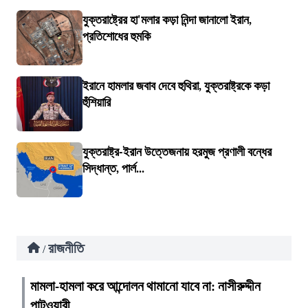
যুক্তরাষ্ট্রের হা'মলার কড়া নিন্দা জানালো ইরান,
প্রতিশোধের হুমকি
ইরানে হামলার জবাব দেবে হুথিরা, যুক্তরাষ্ট্রকে কড়া
হুঁশিয়ারি
যুক্তরাষ্ট্র-ইরান উত্তেজনায় হরমুজ প্রণালী বন্ধের
সিদ্ধান্ত, পার্ল...
রাজনীতি
/
মামলা-হামলা করে আন্দোলন থামানো যাবে না: নাসীরুদ্দীন
পাটওয়ারী