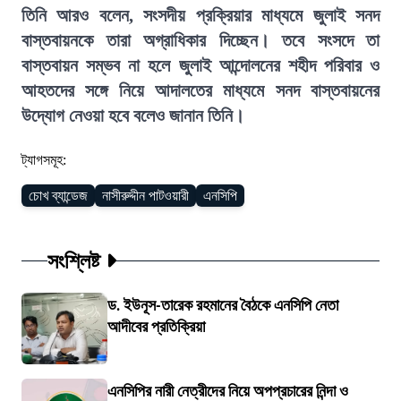
তিনি আরও বলেন, সংসদীয় প্রক্রিয়ার মাধ্যমে জুলাই সনদ
বাস্তবায়নকে তারা অগ্রাধিকার দিচ্ছেন। তবে সংসদে তা
বাস্তবায়ন সম্ভব না হলে জুলাই আন্দোলনের শহীদ পরিবার ও
আহতদের সঙ্গে নিয়ে আদালতের মাধ্যমে সনদ বাস্তবায়নের
উদ্যোগ নেওয়া হবে বলেও জানান তিনি।
ট্যাগসমূহ:
চোখ ব্যান্ডেজ
নাসীরুদ্দীন পাটওয়ারী
এনসিপি
সংশ্লিষ্ট
ড. ইউনূস-তারেক রহমানের বৈঠকে এনসিপি নেতা
আদীবের প্রতিক্রিয়া
এনসিপির নারী নেত্রীদের নিয়ে অপপ্রচারের নিন্দা ও