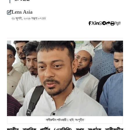
Lens Asia
৩১ জুলাই, ২০২৬ সন্ধ্যা ০৭:৪৪
প্রিন্ট
নাসীরুদ্দীন পাটওয়ারী। ছবি: সংগৃহীত