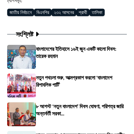
ট্যাগসমূহ:
জাতীয় নির্বাচনে
বিএনপির
২৩২ আসনের
প্রার্থী
তালিকা
সংশ্লিষ্ট
বাংলাদেশের ইতিহাসে ১৬ই জুন একটি কালো দিবস:
তারেক রহমান
নতুন পথচলা শুরু, আত্মপ্রকাশ করলো ‘বাংলাদেশ
রিপাবলিক পার্টি’
৮ আগস্ট ‘নতুন বাংলাদেশ’ দিবস ঘোষণা, পরিপত্র জারি
অন্তর্বর্তী সরকা...