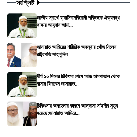
সংশ্লিষ্ট
জাতীয় স্বার্থে ফ্যাসিবাদবিরোধী শক্তিকে ঐক্যবদ্ধ
থাকার আহ্বান জামা...
জামায়াত আমিরের শারীরিক অবস্থার খোঁজ নিলেন
রাষ্ট্রপতি সাহাবুদ্দিন
দীর্ঘ ১০ দিনের চিকিৎসা শেষে আজ হাসপাতাল থেকে
বাসায় ফিরবেন জামায়াত...
চিকিৎসায় অবহেলার কারনে আল্লামা সাঈদীর মৃত্যু
হয়েছে:জামায়াত আমিরে...