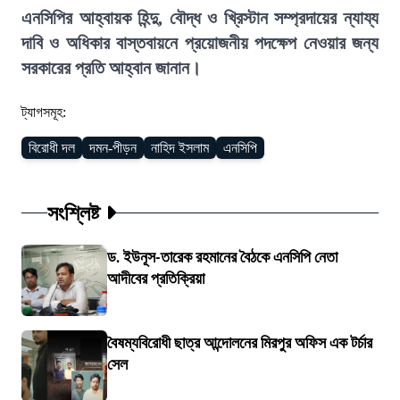
এনসিপির আহ্বায়ক হিন্দু, বৌদ্ধ ও খ্রিস্টান সম্প্রদায়ের ন্যায্য
দাবি ও অধিকার বাস্তবায়নে প্রয়োজনীয় পদক্ষেপ নেওয়ার জন্য
সরকারের প্রতি আহ্বান জানান।
ট্যাগসমূহ:
বিরোধী দল
দমন-পীড়ন
নাহিদ ইসলাম
এনসিপি
সংশ্লিষ্ট
ড. ইউনূস-তারেক রহমানের বৈঠকে এনসিপি নেতা
আদীবের প্রতিক্রিয়া
বৈষম্যবিরোধী ছাত্র আন্দোলনের মিরপুর অফিস এক টর্চার
সেল