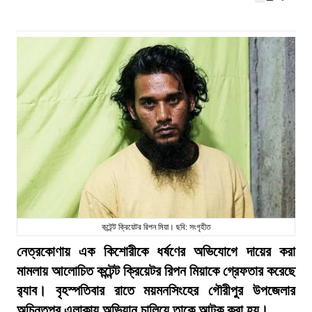
কন্টেন্ট ক্রিয়েটর রিপন মিয়া। ছবি: সংগৃহীত
নেত্রকোণায় এক কিশোরীকে ধর্ষণের অভিযোগে দায়ের করা
মামলায় আলোচিত কন্টেন্ট ক্রিয়েটর রিপন মিয়াকে গ্রেফতার করেছে
র‍্যাব। বৃহস্পতিবার রাতে ময়মনসিংহের গৌরীপুর উপজেলার
অচিন্তপুর এলাকায় অভিযান চালিয়ে তাকে আটক করা হয়।