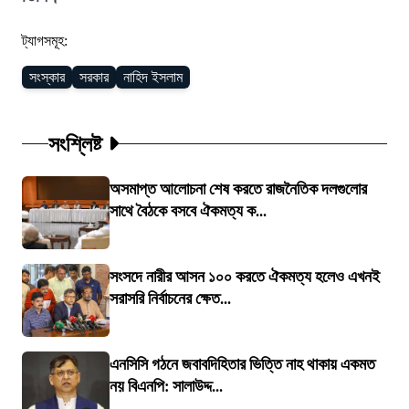
ট্যাগসমূহ:
সংস্কার
সরকার
নাহিদ ইসলাম
সংশ্লিষ্ট
অসমাপ্ত আলোচনা শেষ করতে রাজনৈতিক দলগুলোর
সাথে বৈঠকে বসবে ঐকমত্য ক...
সংসদে নারীর আসন ১০০ করতে ঐকমত্য হলেও এখনই
সরাসরি নির্বাচনের ক্ষেত...
এনসিসি গঠনে জবাবদিহিতার ভিত্তি নাহ থাকায় একমত
নয় বিএনপি: সালাউদ্দ...