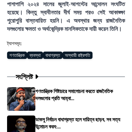
পাশাপাশি ২০২৪ সালের জুলাই-আগস্টের আন্দোলন সংঘটিত
হয়েছে। কিন্তু স্বাধীনতার দীর্ঘ সময় পরও সেই আকাঙ্ক্ষা
পুরোপুরি বাস্তবায়িত হয়নি। এ অবস্থার জন্য রাজনৈতিক
দলগুলোর ক্ষমতা ও অর্থকেন্দ্রিক মানসিকতাকে দায়ী করেন তিনি।
ট্যাগসমূহ:
গণতান্ত্রিক
ব্যবস্থা
বাধাগ্রস্ত
অস্থায়ী রাষ্ট্রপতি
সংশ্লিষ্ট
গণতান্ত্রিক শিষ্টাচারে সমালোচনা করতে রাজনৈতিক
দলগুলোর প্রতি আহ্বা...
ডাকসু নির্বাচন বাধাগ্রস্ত হলে দায়িত্ব ছাড়ব, সব সত্য
উন্মোচন করব:...