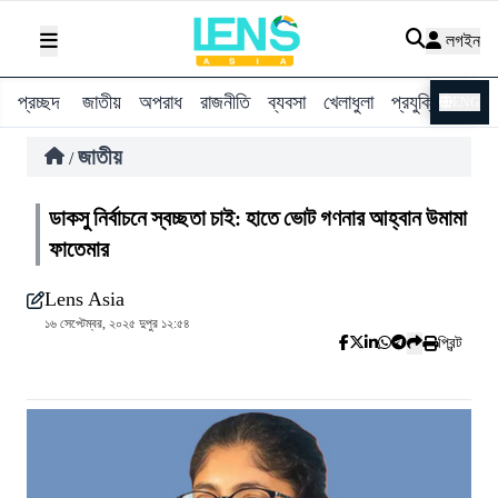
লগইন
প্রচ্ছদ
জাতীয়
অপরাধ
রাজনীতি
ব্যবসা
খেলাধুলা
প্রযুক্তি
বিশ্ব
ENG
জাতীয়
/
ডাকসু নির্বাচনে স্বচ্ছতা চাই: হাতে ভোট গণনার আহ্বান উমামা
ফাতেমার
Lens Asia
১৬ সেপ্টেম্বর, ২০২৫ দুপুর ১২:৫৪
প্রিন্ট