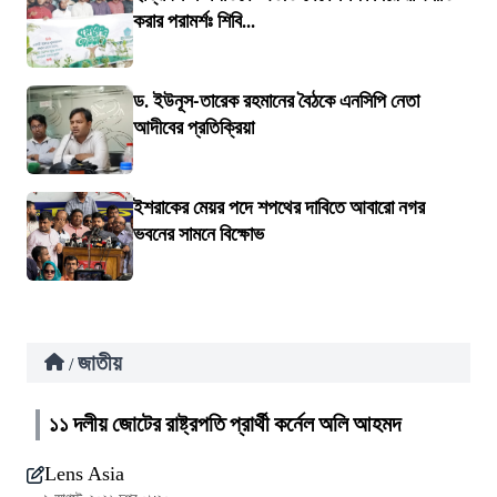
করার পরামর্শঃ শিবি...
ড. ইউনূস-তারেক রহমানের বৈঠকে এনসিপি নেতা
আদীবের প্রতিক্রিয়া
ইশরাকের মেয়র পদে শপথের দাবিতে আবারো নগর
ভবনের সামনে বিক্ষোভ
জাতীয়
/
১১ দলীয় জোটের রাষ্ট্রপতি প্রার্থী কর্নেল অলি আহমদ
Lens Asia