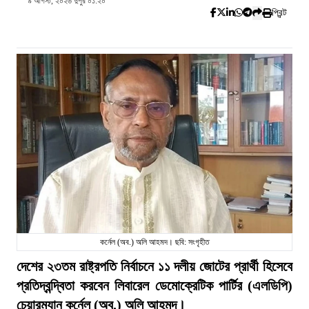
৯ আগস্ট, ২০২৬ দুপুর ০১:২০
প্রিন্ট
কর্নেল (অব.) অলি আহমদ। ছবি: সংগৃহীত
দেশের ২৩তম রাষ্ট্রপতি নির্বাচনে ১১ দলীয় জোটের প্রার্থী হিসেবে
প্রতিদ্বন্দ্বিতা করবেন লিবারেল ডেমোক্রেটিক পার্টির (এলডিপি)
চেয়ারম্যান কর্নেল (অব.) অলি আহমদ।