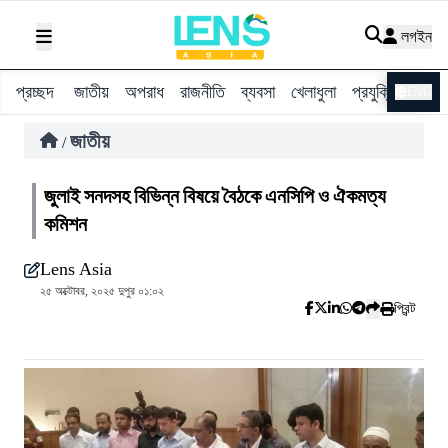
লগইন
প্রচ্ছদ
জাতীয়
অপরাধ
রাজনীতি
ব্যবসা
খেলাধুলা
প্রযুক্তি
বিশ্ব
ENG
জাতীয়
/
জুলাই সনদসহ বিভিন্ন বিষয়ে বৈঠকে এনসিপি ও ঐকমত্য
কমিশন
Lens Asia
২৫ অক্টোবর, ২০২৫ দুপুর ০১:০২
প্রিন্ট