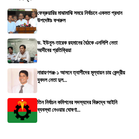
ফেব্রুয়ারির মাঝামাঝি সময়ে নির্বাচনে একমত প্রধান
উপদেষ্টাঃ ফখরুল
ড. ইউনূস-তারেক রহমানের বৈঠকে এনসিপি নেতা
আদীবের প্রতিক্রিয়া
নারায়ণগঞ্জ-১ আসনে ত্যাগীদের মূল্যায়ন চায় কেন্দ্রীয়
যুবদল নেতা দুল...
তিন নির্বাচন কমিশনের সদস্যদের বিরুদ্ধে আইনি
ব্যবস্থা নেওয়ার ঘোষণা...