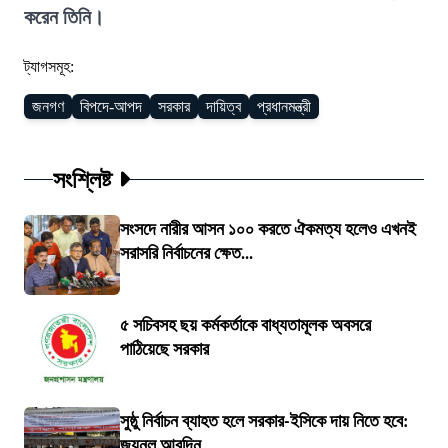
করেন তিনি।
ট্যাগসমূহ:
জনগণ
বিপদে-আপদ
সরকার
দায়িত্ব
প্রধানমন্ত্রী
সংশ্লিষ্ট
সংসদে নারীর আসন ১০০ করতে ঐকমত্য হলেও এখনই
সরাসরি নির্বাচনের ক্ষেত...
৫ সচিবসহ ছয় কর্মকর্তাকে বাধ্যতামূলক অবসরে
পাঠিয়েছে সরকার
সুষ্ঠু নির্বাচন ব্যাহত হলে সরকার-ইসিকে দায় নিতে হবে:
জয়নুল আবদিন...