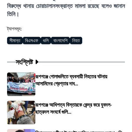
বিরুদ্ধে থানায় চোরাচালানসংক্রান্ত মামলা রয়েছে বলেও জানান
তিনি।
ট্যাগসমূহ:
সীমান্ত
বিএসএফ
গুলি
বাংলাদেশি
নিহত
সংশ্লিষ্ট
রূপগঞ্জে গোলাগুলিতে ব্যবসায়ী নিহতের ঘটনায়
আসামিদের গ্রেপ্তার দাব...
রূপগঞ্জে আধিপত্য বিস্তারকে কেন্দ্র করে যুবদল-
ছাত্রদল সংঘর্ষে গুলি...