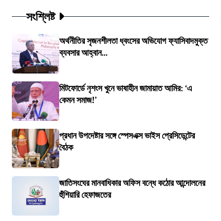
সংশ্লিষ্ট
অর্থনীতির সৃজনশীলতা ধ্বংসের অভিযোগ ফ্যাসিবাদমুক্ত
ব্যবসার আহ্বান...
মিটফোর্ডে নৃশংস খুনে ভাষাহীন জামায়াত আমির: ‘এ
কেমন সমাজ!’
প্রধান উপদেষ্টার সঙ্গে স্পেসএক্স ভাইস প্রেসিডেন্টের
বৈঠক
জাতিসংঘের মানবাধিকার অফিস বন্ধে কঠোর আন্দোলনের
হুঁশিয়ারি হেফাজতের