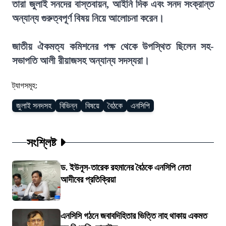
তারা জুলাই সনদের বাস্তবায়ন, আইনি দিক এবং সনদ সংক্রান্ত
অন্যান্য গুরুত্বপূর্ণ বিষয় নিয়ে আলোচনা করেন।
জাতীয় ঐকমত্য কমিশনের পক্ষ থেকে উপস্থিত ছিলেন সহ-
সভাপতি আলী রীয়াজসহ অন্যান্য সদস্যরা।
ট্যাগসমূহ:
জুলাই সনদসহ
বিভিন্ন
বিষয়ে
বৈঠকে
এনসিপি
সংশ্লিষ্ট
ড. ইউনূস-তারেক রহমানের বৈঠকে এনসিপি নেতা
আদীবের প্রতিক্রিয়া
এনসিসি গঠনে জবাবদিহিতার ভিত্তি নাহ থাকায় একমত