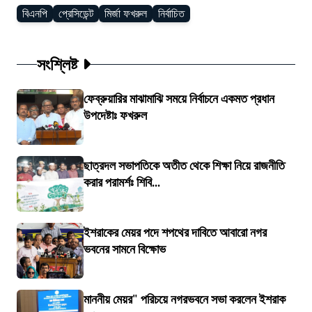
বিএনপি
প্রেসিডেন্ট
মির্জা ফখরুল
নির্বাচিত
সংশ্লিষ্ট
ফেব্রুয়ারির মাঝামাঝি সময়ে নির্বাচনে একমত প্রধান
উপদেষ্টাঃ ফখরুল
ছাত্রদল সভাপতিকে অতীত থেকে শিক্ষা নিয়ে রাজনীতি
করার পরামর্শঃ শিবি...
ইশরাকের মেয়র পদে শপথের দাবিতে আবারো নগর
ভবনের সামনে বিক্ষোভ
মাননীয় মেয়র" পরিচয়ে নগরভবনে সভা করলেন ইশরাক