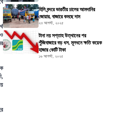
বে
হিলি বন্দরে ভারতীয় চালের আমদানির
জোয়ার, বাজারে কমছে দাম
২৩ আগস্ট, ২০২৫
্থ
 ও
টানা নয় সপ্তাহ উত্থানের পর
ের
পুঁজিবাজারে বড় ধস, মূলধনে ক্ষতি কয়েক
হাজার কোটি টাকা
১৬ আগস্ট, ২০২৫
কে
া,
ময়
ের