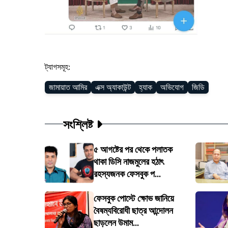
ট্যাগসমূহ:
জামায়াত আমির
এক্স অ্যাকাউন্ট
হ্যাক
অভিযোগ
জিডি
সংশ্লিষ্ট
৫ আগষ্টের পর থেকে পলাতক
থাকা ডিসি নাজমুলের হঠাৎ
রহস্যজনক ফেসবুক প...
ফেসবুক পোস্টে ক্ষোভ জানিয়ে
বৈষম্যবিরোধী ছাত্র আন্দোলন
ছাড়লেন উমাম...