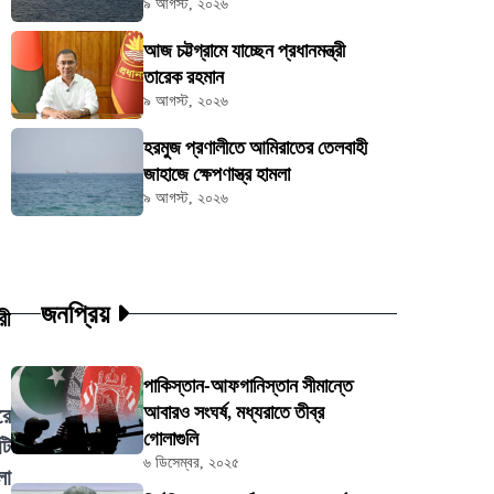
৯ আগস্ট, ২০২৬
আজ চট্টগ্রামে যাচ্ছেন প্রধানমন্ত্রী
তারেক রহমান
৯ আগস্ট, ২০২৬
হরমুজ প্রণালীতে আমিরাতের তেলবাহী
জাহাজে ক্ষেপণাস্ত্র হামলা
৯ আগস্ট, ২০২৬
জনপ্রিয়
রী
পাকিস্তান-আফগানিস্তান সীমান্তে
আবারও সংঘর্ষ, মধ্যরাতে তীব্র
রে
গোলাগুলি
টি
৬ ডিসেম্বর, ২০২৫
লা