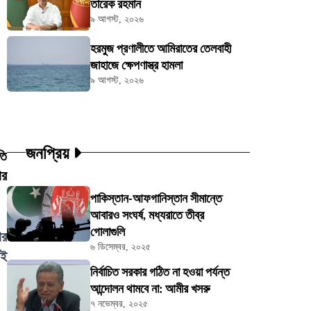
তারেক রহমান
৯ আগস্ট, ২০২৬
হরমুজ প্রণালীতে আমিরাতের তেলবাহী
জাহাজে ক্ষেপণাস্ত্র হামলা
৯ আগস্ট, ২০২৬
জনপ্রিয়
তি
ার
পাকিস্তান-আফগানিস্তান সীমান্তে
আবারও সংঘর্ষ, মধ্যরাতে তীব্র
গোলাগুলি
ার
৬ ডিসেম্বর, ২০২৫
ওই
নির্বাচিত সরকার গঠিত না হওয়া পর্যন্ত
আন্দোলন থামবে না: আমীর খসরু
৭ নভেম্বর, ২০২৫