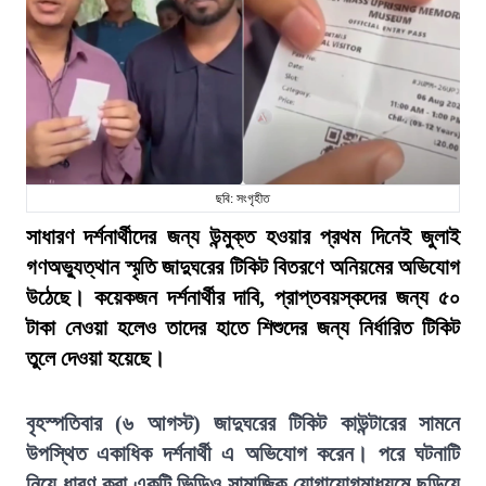
ছবি: সংগৃহীত
সাধারণ দর্শনার্থীদের জন্য উন্মুক্ত হওয়ার প্রথম দিনেই জুলাই
গণঅভ্যুত্থান স্মৃতি জাদুঘরের টিকিট বিতরণে অনিয়মের অভিযোগ
উঠেছে। কয়েকজন দর্শনার্থীর দাবি, প্রাপ্তবয়স্কদের জন্য ৫০
টাকা নেওয়া হলেও তাদের হাতে শিশুদের জন্য নির্ধারিত টিকিট
তুলে দেওয়া হয়েছে।
বৃহস্পতিবার (৬ আগস্ট) জাদুঘরের টিকিট কাউন্টারের সামনে
উপস্থিত একাধিক দর্শনার্থী এ অভিযোগ করেন। পরে ঘটনাটি
নিয়ে ধারণ করা একটি ভিডিও সামাজিক যোগাযোগমাধ্যমে ছড়িয়ে