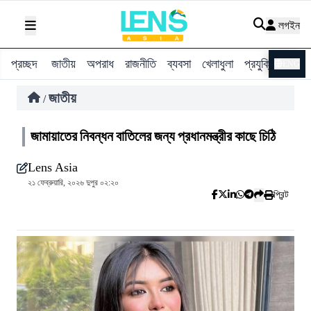
লগইন
প্রচ্ছদ
জাতীয়
অপরাধ
রাজনীতি
ব্যবসা
খেলাধুলা
প্রযুক্তি
বিশ্ব
ENG
জাতীয়
/
জামায়াতের নিবন্ধন বাতিলের জন্য প্রধানমন্ত্রীর কাছে চিঠি
Lens Asia
২১ ফেব্রুয়ারি, ২০২৬ দুপুর ০২:২০
প্রিন্ট