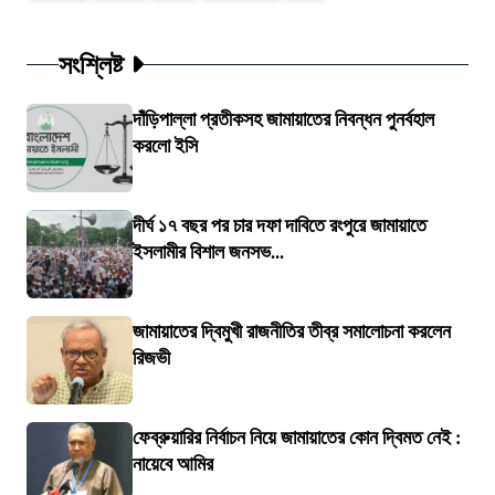
সংশ্লিষ্ট
দাঁড়িপাল্লা প্রতীকসহ জামায়াতের নিবন্ধন পুনর্বহাল
করলো ইসি
দীর্ঘ ১৭ বছর পর চার দফা দাবিতে রংপুরে জামায়াতে
ইসলামীর বিশাল জনসভ...
জামায়াতের দ্বিমুখী রাজনীতির তীব্র সমালোচনা করলেন
রিজভী
ফেব্রুয়ারির নির্বাচন নিয়ে জামায়াতের কোন দ্বিমত নেই :
নায়েবে আমির