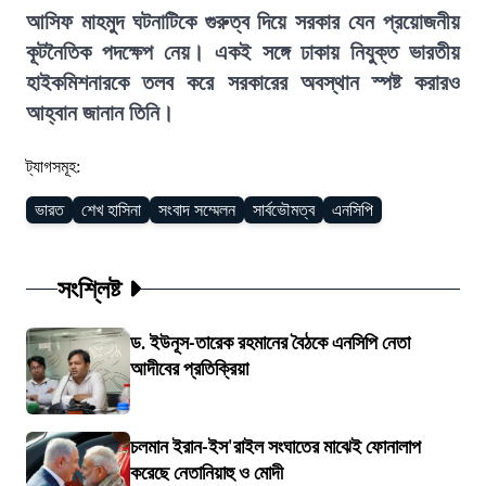
আসিফ মাহমুদ ঘটনাটিকে গুরুত্ব দিয়ে সরকার যেন প্রয়োজনীয়
কূটনৈতিক পদক্ষেপ নেয়। একই সঙ্গে ঢাকায় নিযুক্ত ভারতীয়
হাইকমিশনারকে তলব করে সরকারের অবস্থান স্পষ্ট করারও
আহ্বান জানান তিনি।
ট্যাগসমূহ:
ভারত
শেখ হাসিনা
সংবাদ সম্মেলন
সার্বভৌমত্ব
এনসিপি
সংশ্লিষ্ট
ড. ইউনূস-তারেক রহমানের বৈঠকে এনসিপি নেতা
আদীবের প্রতিক্রিয়া
চলমান ইরান-ইস'রাইল সংঘাতের মাঝেই ফোনালাপ
করেছে নেতানিয়াহু ও মোদী