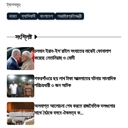
ট্যাগসমূহ:
ভারত
ফ্যাসিবাদী
বাংলাদেশ
পররাষ্ট্রপ্রতিমন্ত্রী
সংশ্লিষ্ট
চলমান ইরান-ইস'রাইল সংঘাতের মাঝেই ফোনালাপ
করেছে নেতানিয়াহু ও মোদী
গফরগাঁওয়ে ছয় লাখ টাকা আত্মসাতের ঘটনায় সাংবাদিক
পরিচয়ধারী ৩ জন আটক
অসমাপ্ত আলোচনা শেষ করতে রাজনৈতিক দলগুলোর
সাথে বৈঠকে বসবে ঐকমত্য ক...