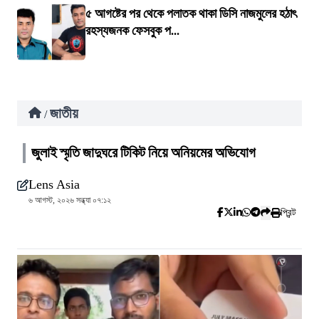
৫ আগষ্টের পর থেকে পলাতক থাকা ডিসি নাজমুলের হঠাৎ
রহস্যজনক ফেসবুক প...
জাতীয়
/
জুলাই স্মৃতি জাদুঘরে টিকিট নিয়ে অনিয়মের অভিযোগ
Lens Asia
৬ আগস্ট, ২০২৬ সন্ধ্যা ০৭:১২
প্রিন্ট