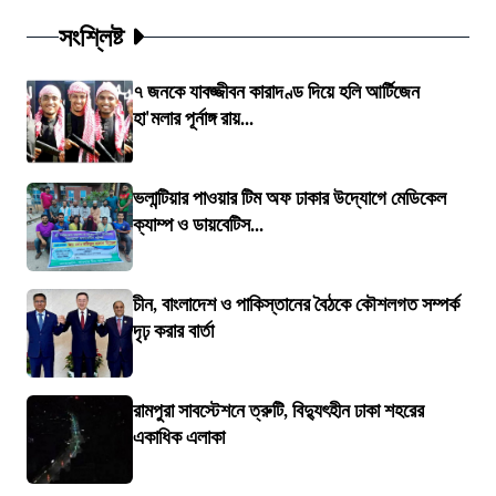
সংশ্লিষ্ট
৭ জনকে যাবজ্জীবন কারাদণ্ড দিয়ে হলি আর্টিজেন
হা'মলার পূর্নাঙ্গ রায়...
ভলান্টিয়ার পাওয়ার টিম অফ ঢাকার উদ্যোগে মেডিকেল
ক্যাম্প ও ডায়বেটিস...
চীন, বাংলাদেশ ও পাকিস্তানের বৈঠকে কৌশলগত সম্পর্ক
দৃঢ় করার বার্তা
রামপুরা সাবস্টেশনে ত্রুটি, বিদ্যুৎহীন ঢাকা শহরের
একাধিক এলাকা