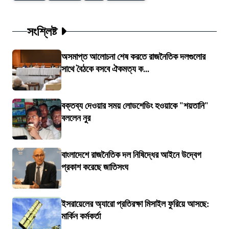
সংশ্লিষ্ট
অসমাপ্ত আলোচনা শেষ করতে রাজনৈতিক দলগুলোর
সাথে বৈঠকে বসবে ঐকমত্য ক...
বক্তব্য দেওয়ার সময় লোডশেডিং হওয়াকে "শয়তানি"
বললেন নুর
বাংলাদেশে রাজনৈতিক দল নিষিদ্ধের আইনে উদ্বেগ
প্রকাশ করেছে জাতিসংঘ
ইসরায়েলের অ্যারো প্রতিরক্ষা মিসাইল ফুরিয়ে আসছে:
মার্কিন কর্মকর্তা