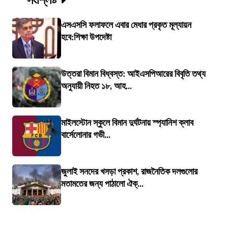
এসএসসি ফলাফলে এবার মেধার প্রকৃত মূল্যায়ন
হবে:শিক্ষা উপদেষ্টা
উত্তরা বিমান বিধ্বস্ত: আইএসপিআরের বিবৃতি তথ্য
অনুযায়ী নিহত ১৮, আহ...
মাইলস্টোন স্কুলে বিমান দুর্ঘটনায় স্প্যানিশ ক্লাব
বার্সেলোনার গভী...
জুলাই সনদের খসড়া প্রকাশ, রাজনৈতিক দলগুলোর
মতামতের জন্য পাঠালো ঐক্...