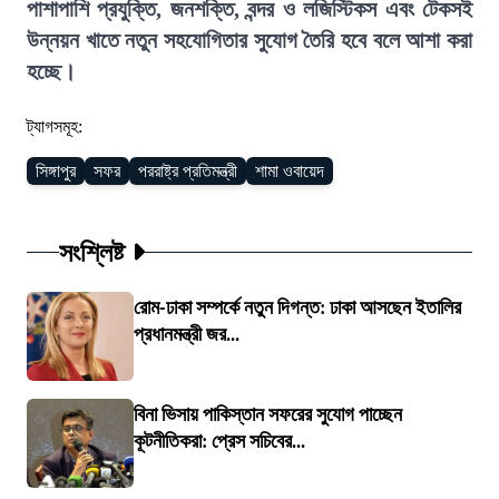
পাশাপাশি প্রযুক্তি, জনশক্তি, বন্দর ও লজিস্টিকস এবং টেকসই
উন্নয়ন খাতে নতুন সহযোগিতার সুযোগ তৈরি হবে বলে আশা করা
হচ্ছে।
ট্যাগসমূহ:
সিঙ্গাপুর
সফর
পররাষ্ট্র প্রতিমন্ত্রী
শামা ওবায়েদ
সংশ্লিষ্ট
রোম-ঢাকা সম্পর্কে নতুন দিগন্ত: ঢাকা আসছেন ইতালির
প্রধানমন্ত্রী জর...
বিনা ভিসায় পাকিস্তান সফরের সুযোগ পাচ্ছেন
কূটনীতিকরা: প্রেস সচিবের...