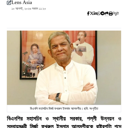
Lens Asia
১০ আগস্ট, ২০২৬ সকাল ১১:২০
প্রিন্ট
বিএনপি মহাসচিব মির্জা ফখরুল ইসলাম আলমগীর। ছবি: সংগৃহীত
বিএনপির মহাসচিব ও স্থানীয় সরকার, পল্লী উন্নয়ন ও
সমবায়মন্ত্রী মির্জা ফখরুল ইসলাম আলমগীরকে রাষ্ট্রপতি পদে