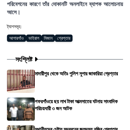
পরিবেশনের কারণে তাঁর দোকানটি অনলাইনে ব্যাপক আলোচনায়
আসে।
ট্যাগসমূহ:
আগারগাঁও
ভাইরাল
মিজান
গ্রেপ্তার
সংশ্লিষ্ট
মাদারীপুর থেকে অতিঃ পুলিশ সুপার জাকারিয়া গ্রেপ্তার
গফরগাঁওয়ে ছয় লাখ টাকা আত্মসাতের ঘটনায় সাংবাদিক
পরিচয়ধারী ৩ জন আটক
স্থানীয়দের চেষ্টায় সুন্দরবনের জলদস্যু নজির গ্রেপ্তার