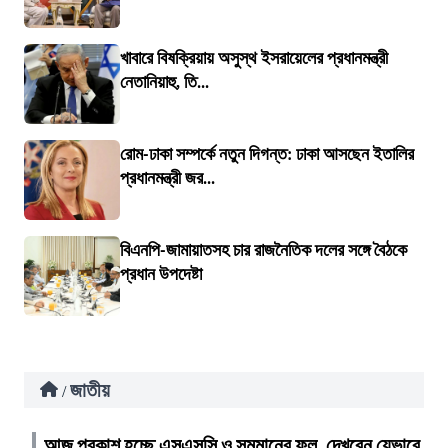
খাবারে বিষক্রিয়ায় অসুস্থ ইসরায়েলের প্রধানমন্ত্রী
নেতানিয়াহু, তি...
রোম-ঢাকা সম্পর্কে নতুন দিগন্ত: ঢাকা আসছেন ইতালির
প্রধানমন্ত্রী জর...
বিএনপি-জামায়াতসহ চার রাজনৈতিক দলের সঙ্গে বৈঠকে
প্রধান উপদেষ্টা
জাতীয়
/
আজ প্রকাশ হচ্ছে এসএসসি ও সমমানের ফল, দেখবেন যেভাবে