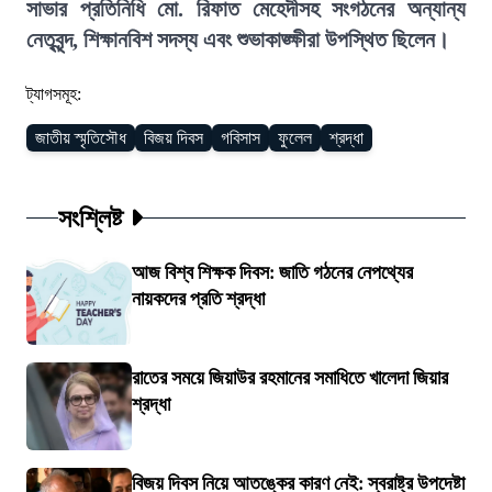
সাভার প্রতিনিধি মো. রিফাত মেহেদীসহ সংগঠনের অন্যান্য
নেতৃবৃন্দ, শিক্ষানবিশ সদস্য এবং শুভাকাঙ্ক্ষীরা উপস্থিত ছিলেন।
ট্যাগসমূহ:
জাতীয় স্মৃতিসৌধ
বিজয় দিবস
গবিসাস
ফুলেল
শ্রদ্ধা
সংশ্লিষ্ট
আজ বিশ্ব শিক্ষক দিবস: জাতি গঠনের নেপথ্যের
নায়কদের প্রতি শ্রদ্ধা
রাতের সময়ে জিয়াউর রহমানের সমাধিতে খালেদা জিয়ার
শ্রদ্ধা
বিজয় দিবস নিয়ে আতঙ্কের কারণ নেই: স্বরাষ্ট্র উপদেষ্টা