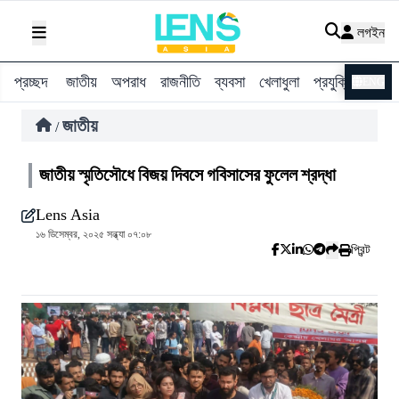
লগইন
প্রচ্ছদ
জাতীয়
অপরাধ
রাজনীতি
ব্যবসা
খেলাধুলা
প্রযুক্তি
বিশ্ব
ENG
জাতীয়
/
জাতীয় স্মৃতিসৌধে বিজয় দিবসে গবিসাসের ফুলেল শ্রদ্ধা
Lens Asia
১৬ ডিসেম্বর, ২০২৫ সন্ধ্যা ০৭:০৮
প্রিন্ট