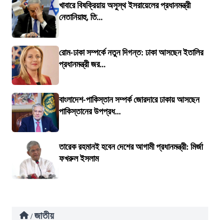
খাবারে বিষক্রিয়ায় অসুস্থ ইসরায়েলের প্রধানমন্ত্রী
নেতানিয়াহু, তি...
রোম-ঢাকা সম্পর্কে নতুন দিগন্ত: ঢাকা আসছেন ইতালির
প্রধানমন্ত্রী জর...
বাংলাদেশ-পাকিস্তান সম্পর্ক জোরদারে ঢাকায় আসছেন
পাকিস্তানের উপপ্রধ...
তারেক রহমানই হবেন দেশের আগামী প্রধানমন্ত্রী: মির্জা
ফখরুল ইসলাম
জাতীয়
/