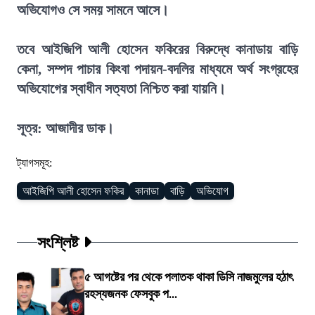
অভিযোগও সে সময় সামনে আসে।
তবে আইজিপি আলী হোসেন ফকিরের বিরুদ্ধে কানাডায় বাড়ি
কেনা, সম্পদ পাচার কিংবা পদায়ন-বদলির মাধ্যমে অর্থ সংগ্রহের
অভিযোগের স্বাধীন সত্যতা নিশ্চিত করা যায়নি।
সূত্র: আজাদীর ডাক।
ট্যাগসমূহ:
আইজিপি আলী হোসেন ফকির
কানাডা
বাড়ি
অভিযোগ
সংশ্লিষ্ট
৫ আগষ্টের পর থেকে পলাতক থাকা ডিসি নাজমুলের হঠাৎ
রহস্যজনক ফেসবুক প...