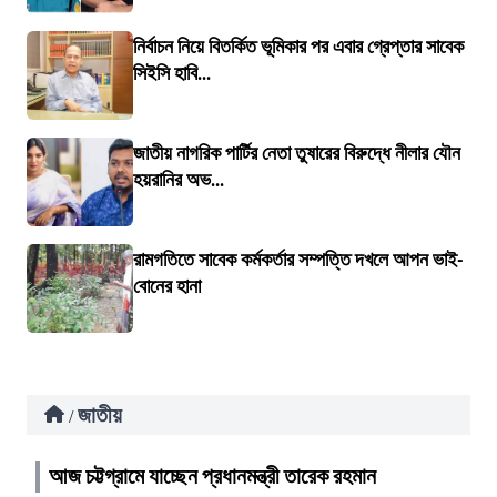
নির্বাচন নিয়ে বিতর্কিত ভূমিকার পর এবার গ্রেপ্তার সাবেক
সিইসি হাবি...
জাতীয় নাগরিক পার্টির নেতা তুষারের বিরুদ্ধে নীলার যৌন
হয়রানির অভ...
রামগতিতে সাবেক কর্মকর্তার সম্পত্তি দখলে আপন ভাই-
বোনের হানা
জাতীয়
/
আজ চট্টগ্রামে যাচ্ছেন প্রধানমন্ত্রী তারেক রহমান