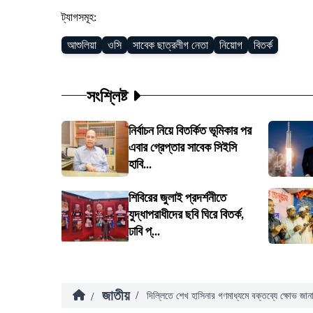
ট্যাগসমূহ:
আশুলিয়া
ওসি
সাবেক ছাত্রলীগ নেতা
নিয়োগ
বিতর্ক
সংশ্লিষ্ট
নির্বাচন নিয়ে বিতর্কিত ভূমিকার পর
এবার গ্রেপ্তার সাবেক সিইসি
হাবি...
শিবিরের জুলাই প্রদর্শনীতে
যুদ্ধাপরাধীদের ছবি ঘিরে বিতর্ক,
ঢাবি প্...
জাতীয়
/
/
দিল্লিতে শেখ হাসিনার গণমাধ্যমে বক্তব্যে ক্ষোভ জান