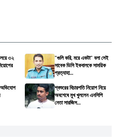
যালয়ে ৩২
"গুলি করি, মরে একটা" বলা সেই
নিয়োগের
সাবেক ডিসি ইকবালকে সাময়িক
প্রত্যাহা...
: অভিযোগ
শ্বশুরের বিচারপতি নিয়োগ নিয়ে
ে
অবশেষে মুখ খুললেন এনসিপি
নেতা সারজিস...