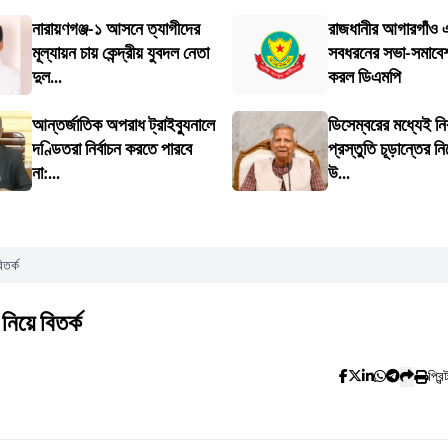
নারায়ণগঞ্জ-১ আসনে ত্যাগীদের
রাজধানীর আগারগাঁও এ
মূল্যায়ন চায় কেন্দ্রীয় যুবদল নেতা
সবধরনের সভা-সমাবেশ
দুল...
করল ডিএমপি
আন্তর্জাতিক অপরাধ ট্রাইব্যুনালে
ডিসেম্বরের মধ্যেই নির
দণ্ডিতরা নির্বাচন করতে পারবে
প্রস্তুতি চূড়ান্তের নি
না:...
উ...
তর্ক
িয়ে বিতর্ক
প্রিন্