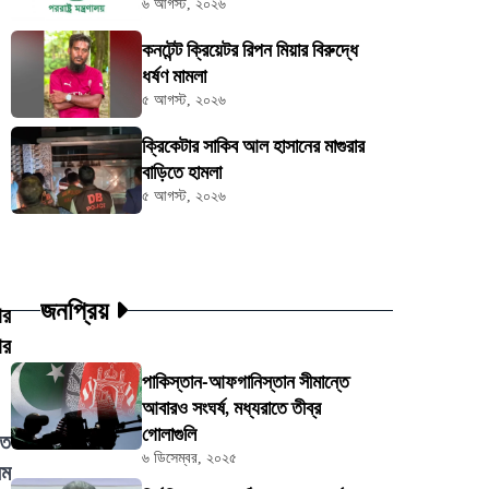
৬ আগস্ট, ২০২৬
কনটেন্ট ক্রিয়েটর রিপন মিয়ার বিরুদ্ধে
ধর্ষণ মামলা
৫ আগস্ট, ২০২৬
ক্রিকেটার সাকিব আল হাসানের মাগুরার
বাড়িতে হামলা
৫ আগস্ট, ২০২৬
জনপ্রিয়
ার
ার
পাকিস্তান-আফগানিস্তান সীমান্তে
আবারও সংঘর্ষ, মধ্যরাতে তীব্র
গোলাগুলি
িত
৬ ডিসেম্বর, ২০২৫
িম