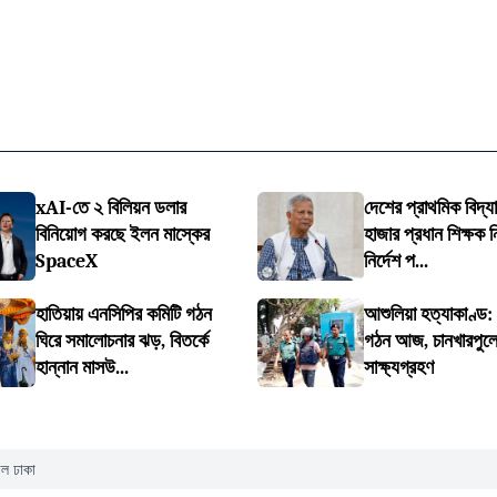
xAI-তে ২ বিলিয়ন ডলার
দেশের প্রাথমিক বিদ্
বিনিয়োগ করছে ইলন মাস্কের
হাজার প্রধান শিক্ষক 
SpaceX
নির্দেশ প...
হাতিয়ায় এনসিপির কমিটি গঠন
আশুলিয়া হত্যাকাণ্ড
ঘিরে সমালোচনার ঝড়, বিতর্কে
গঠন আজ, চানখারপুল
হান্নান মাসউ...
সাক্ষ্যগ্রহণ
াল ঢাকা