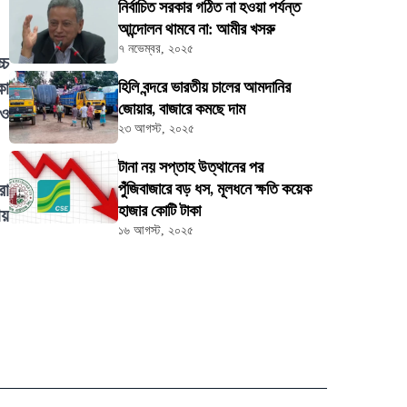
নির্বাচিত সরকার গঠিত না হওয়া পর্যন্ত
আন্দোলন থামবে না: আমীর খসরু
৭ নভেম্বর, ২০২৫
্চ
কা
হিলি বন্দরে ভারতীয় চালের আমদানির
জোয়ার, বাজারে কমছে দাম
াও
২৩ আগস্ট, ২০২৫
টানা নয় সপ্তাহ উত্থানের পর
রা
পুঁজিবাজারে বড় ধস, মূলধনে ক্ষতি কয়েক
হাজার কোটি টাকা
ায়
১৬ আগস্ট, ২০২৫