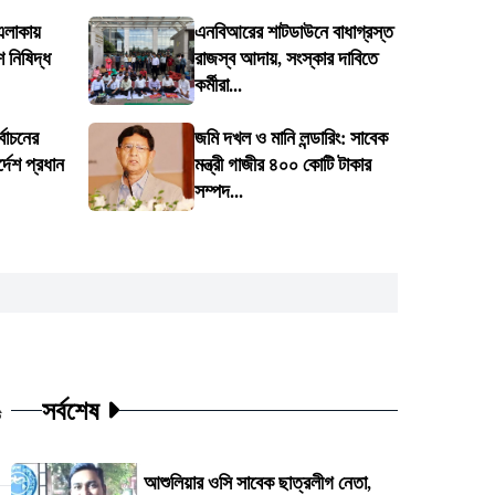
লাকায়
এনবিআরের শাটডাউনে বাধাগ্রস্ত
 নিষিদ্ধ
রাজস্ব আদায়, সংস্কার দাবিতে
কর্মীরা...
্বাচনের
জমি দখল ও মানি লন্ডারিং: সাবেক
র্দেশ প্রধান
মন্ত্রী গাজীর ৪০০ কোটি টাকার
সম্পদ...
সর্বশেষ
ট
আশুলিয়ার ওসি সাবেক ছাত্রলীগ নেতা,