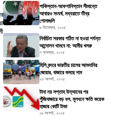
পাকিস্তান-আফগানিস্তান সীমান্তে
আবারও সংঘর্ষ, মধ্যরাতে তীব্র
ের
গোলাগুলি
য়া
৬ ডিসেম্বর, ২০২৫
মী
নির্বাচিত সরকার গঠিত না হওয়া পর্যন্ত
আন্দোলন থামবে না: আমীর খসরু
৭ নভেম্বর, ২০২৫
হিলি বন্দরে ভারতীয় চালের আমদানির
জোয়ার, বাজারে কমছে দাম
২৩ আগস্ট, ২০২৫
টানা নয় সপ্তাহ উত্থানের পর
পুঁজিবাজারে বড় ধস, মূলধনে ক্ষতি কয়েক
হাজার কোটি টাকা
১৬ আগস্ট, ২০২৫