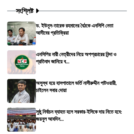
সংশ্লিষ্ট
ড. ইউনূস-তারেক রহমানের বৈঠকে এনসিপি নেতা
আদীবের প্রতিক্রিয়া
এনসিপির নারী নেত্রীদের নিয়ে অপপ্রচারের নিন্দা ও
প্রতিবাদ জানিয়ে ব...
অসুস্থ হয়ে হাসপাতালে ভর্তি নাসীরুদ্দীন পাটওয়ারী,
চাইলেন সবার দোয়া
সুষ্ঠু নির্বাচন ব্যাহত হলে সরকার-ইসিকে দায় নিতে হবে:
জয়নুল আবদিন...