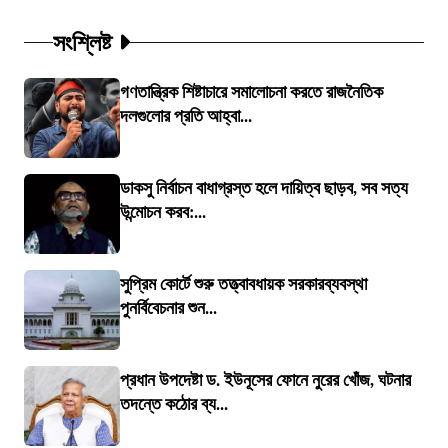
সংশ্লিষ্ট
গণতান্ত্রিক শিষ্টাচারে সমালোচনা করতে রাজনৈতিক
দলগুলোর প্রতি আহ্বা...
ডাকসু নির্বাচন বাধাগ্রস্ত হলে দায়িত্ব ছাড়ব, সব সত্য
উন্মোচন করব:...
সুপ্রিম কোর্টে শুরু তত্ত্বাবধায়ক সরকারব্যবস্থা
পুনর্বিবেচনার শুন...
প্রধান উপদেষ্টা ড. ইউনূসের ফোনে নুরের খোঁজ, ঘটনার
তদন্তে কঠোর ব্য...