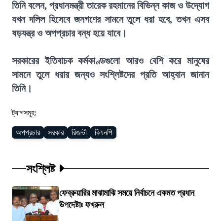
তিনি বলেন, প্রধানমন্ত্রী তারেক রহমানের বিভিন্ন কাজ ও উদ্যোগ
যখন দলিল হিসেবে জনগণের সামনে তুলে ধরা হবে, তখন এসব
ষড়যন্ত্র ও অপপ্রচার বন্ধ হয়ে যাবে।
সরকারের ইতিবাচক কর্মকাণ্ডগুলো আরও বেশি করে মানুষের
সামনে তুলে ধরার জন্যও সংশ্লিষ্টদের প্রতি আহ্বান জানান
তিনি।
ট্যাগসমূহ:
অপপ্রচার
সরকার
রিজভী
বিএনপি
সংশ্লিষ্ট
ফেব্রুয়ারির মাঝামাঝি সময়ে নির্বাচনে একমত প্রধান
উপদেষ্টাঃ ফখরুল