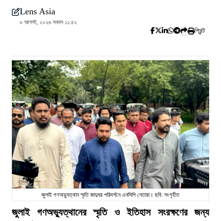
Lens Asia
৮ আগস্ট, ২০২৬ সকাল ১১:৫২
প্রিন্ট
জুলাই গণঅভ্যুত্থান স্মৃতি জাদুঘর পরিদর্শনে এনসিপি নেতারা। ছবি: সংগৃহীত
জুলাই গণঅভ্যুত্থানের স্মৃতি ও ইতিহাস সংরক্ষণের জন্য