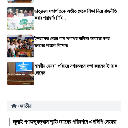
ছাত্রদল সভাপতিকে অতীত থেকে শিক্ষা নিয়ে রাজনীতি
করার পরামর্শঃ শিবি...
ইশরাকের মেয়র পদে শপথের দাবিতে আবারো নগর
ভবনের সামনে বিক্ষোভ
মাননীয় মেয়র" পরিচয়ে নগরভবনে সভা করলেন ইশরাক
হোসেন
জাতীয়
/
জুলাই গণঅভ্যুত্থান স্মৃতি জাদুঘর পরিদর্শনে এনসিপি নেতারা