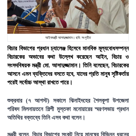
আইনমন্ত্রী আসাদুজ্জামান। ছবি: সংগৃহীত
বিচার বিভাগের প্রধান চ্যালেঞ্জ হিসেবে মানবিক মূল্যবোধসম্পন্ন
বিচারকের অভাবের কথা উল্লেখ করেছেন আইন, বিচার ও
সংসদবিষয়ক মন্ত্রী মো. আসাদুজ্জামান। তিনি বলেছেন, বিচারকের
আসনে এমন ব্যক্তিদের বসতে হবে, যাদের প্রতি মানুষ সৃষ্টিকর্তার
পরেই সর্বোচ্চ আস্থা রাখতে পারে।
শুক্রবার (৭ আগস্ট) সকালে ঝিনাইদহের শৈলকূপা উপজেলা
পরিষদ মিলনায়তনে শিল্পী মুস্তফা মনোয়ারের স্মরণসভায় প্রধান
অতিথির বক্তব্যে তিনি এসব কথা বলেন।
মন্ত্রী বলেন, বিচার বিভাগের সংকট নিয়ে মানুষের বিভিন্ন ধরনের