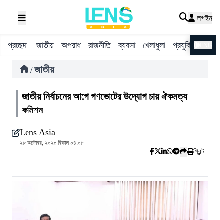
লগইন
প্রচ্ছদ
জাতীয়
অপরাধ
রাজনীতি
ব্যবসা
খেলাধুলা
প্রযুক্তি
বিশ্ব
ENG
জাতীয়
/
জাতীয় নির্বাচনের আগে গণভোটের উদ্যোগ চায় ঐকমত্য
কমিশন
Lens Asia
২৮ অক্টোবর, ২০২৫ বিকাল ০৪:০৮
প্রিন্ট