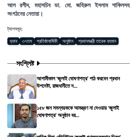
আল রশীদ, মহাসচিব ডা. মো. জহিরুল ইসলাম শাকিলসহ
সংগঠনের নেতারা।
ট্যাগসমূহ:
ড্যাব
৩৭তম
প্রতিষ্ঠাবার্ষিকী
অনুষ্ঠান
প্রধানমন্ত্রী তারেক রহমান
সংশ্লিষ্ট
আগামীকাল ‘জুলাই ঘোষণাপত্র’ পাঠ করবেন প্রধান
উপদেষ্টা, রাজধানীতে দ...
১৫৮ জন সমন্বয়ককে আমন্ত্রণ না দেওয়ায় ‘জুলাই
ঘোষণাপত্র’ অনুষ্ঠান বর...