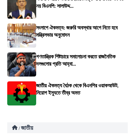
নয় বিএনপি: সালাউদ্দ...
সংলাপে ঐকমত্য: জরুরি অবস্থার আগে নিতে হবে
মন্ত্রিসভার অনুমোদন
গণতান্ত্রিক শিষ্টাচারে সমালোচনা করতে রাজনৈতিক
দলগুলোর প্রতি আহ্বা...
জাতীয় ঐকমত্য বৈঠক থেকে বিএনপির ওয়াকআউট,
নিয়োগ ইস্যুতে তীব্র অমত
জাতীয়
/