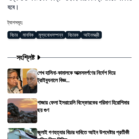
হবে।
ট্যাগসমূহ:
বিচার
মানবিক
মূল্যবোধসম্পন্ন
বিচারক
আইনমন্ত্রী
সংশ্লিষ্ট
শেখ হাসিনা-কামালকে আত্মসমর্পণের নির্দেশ দিয়ে
ট্রাইব্যুনালে বিজ্ঞ...
গাজায় ফেলা ইসরায়েলি বিস্ফোরকের পরিমাণ হিরোশিমার
ছয় গুণ
জুলাই গণহত্যার বিচার দাবিতে আইন উপদেষ্টার প্রতীকী